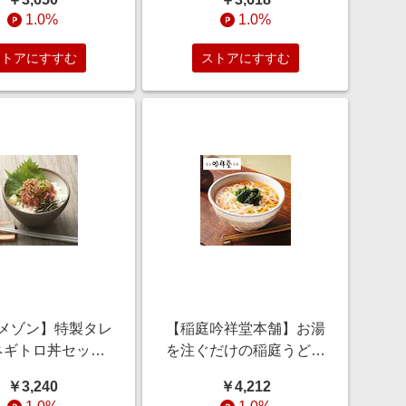
ーセット
1.0%
1.0%
ストアにすすむ
ストアにすすむ
メゾン】特製タレ
【稲庭吟祥堂本舗】お湯
ネギトロ丼セット
を注ぐだけの稲庭うどん
0食/20食/30食
8袋
￥3,240
￥4,212