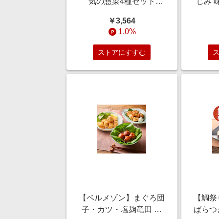
気の惣菜4種セット
じみ 
1.3kg/2.6kg
￥3,564
1.0%
ストアにすすむ
【ベルメゾン】まぐろ団
【鯛祭
子・カツ・塩麹竜田 ま
ばらつ