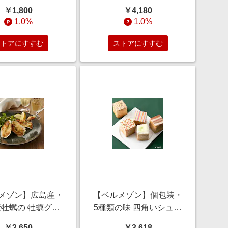
クスせんべい
￥1,800
￥4,180
0g~3kg(訳あり)
1.0%
1.0%
ストアにすすむ
ストアにすすむ
メゾン】広島産・
【ベルメゾン】個包装・
牡蠣の 牡蠣グラ
5種類の味 四角いシュー
ン 10個/20個
クリーム キューブシュ
￥3,650
￥3,618