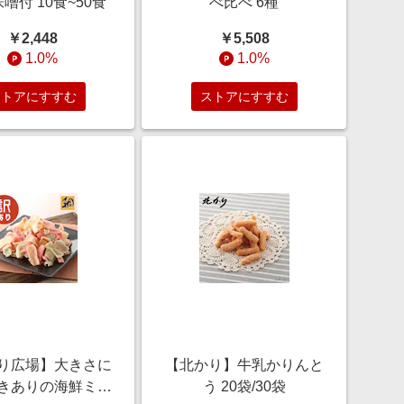
味噌付 10食~50食
べ比べ 6種
￥2,448
￥5,508
1.0%
1.0%
ストアにすすむ
ストアにすすむ
り広場】大きさに
【北かり】牛乳かりんと
きありの海鮮ミッ
う 20袋/30袋