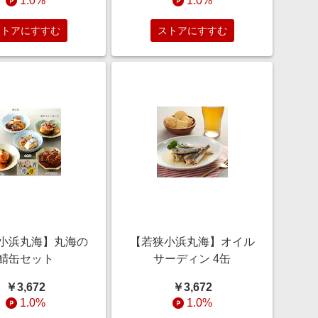
1.0%
1.0%
ストアにすすむ
ストアにすすむ
小浜丸海】丸海の
【若狭小浜丸海】オイル
鯖缶セット
サーディン 4缶
￥3,672
￥3,672
1.0%
1.0%