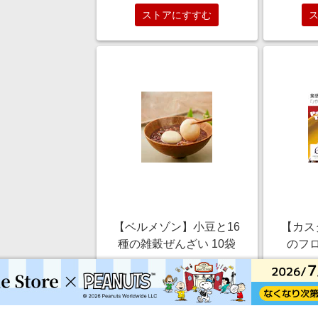
ストアにすすむ
【ベルメゾン】小豆と16
【カス
種の雑穀ぜんざい 10袋
のフ
アイス
￥3,680
1.0%