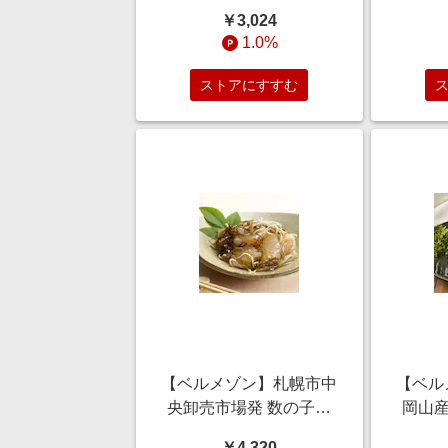
ぐろの簡単惣菜3種セッ
￥3,024
ト 3食~9食
50
1.0%
ストアにすすむ
【ベルメゾン】札幌市中
【ベル
央卸売市場発 数の子松
岡山産
前 4袋~12袋
タ
￥4,320