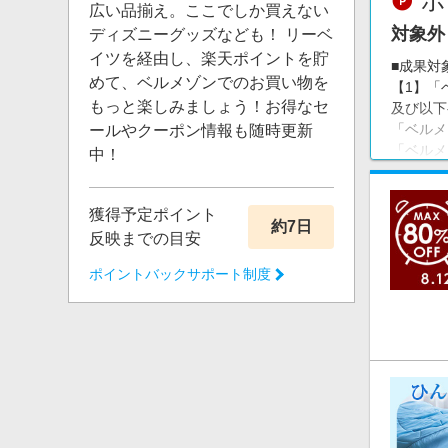
ポ
広い品揃え。ここでしか買えない
対象外
ディズニーグッズなども！ リーベ
イツを経由し、楽天ポイントを貯
■成果対
めて、ベルメゾンでのお買い物を
【1】「
もっと楽しみましょう！お得なセ
及び以下
「ベルメ
ールやクーポン情報も随時更新
「ベルメ
中！
「ベルメ
【2】以
「TSU
獲得予定ポイント
約7日
「イイハ
反映までの目安
「ベルメ
ポイントバックサポート制度
「ディア
「プラネ
他、bel
※以下の
・リーベ
ん（イイ
・グルー
・電話・