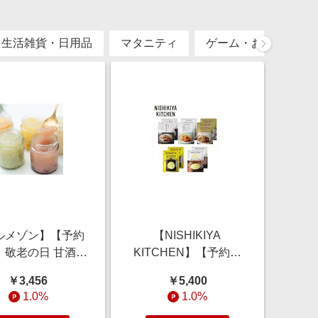
・生活雑貨・日用品
マタニティ
ゲーム・おもちゃ
ルメゾン】【予約
【NISHIKIYA
 敬老の日 甘酒ゼ
KITCHEN】【予約商
5種セット 【ご注
品】 敬老の日 定番人気
￥3,456
￥5,400
は9月9日まで】
ギフト 5種10食セット
1.0%
1.0%
【ご注文は9月9日ま