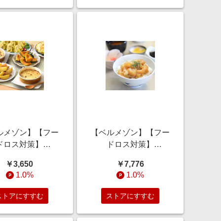
ルメゾン】【フー
【ベルメゾン】【フー
ドロス対策】
ドロス対策】
%OFF】 北海道お
【20%OFF】 とらふぐ
￥3,650
￥7,776
詰合せ6種セット
刺身漬け丼の具
1.0%
1.0%
(訳あり)
60g×10袋 (訳あり)
ストアにすすむ
ストアにすすむ