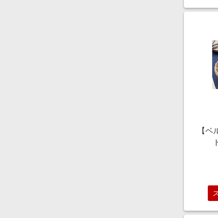
【ベ
【20
や
400
20