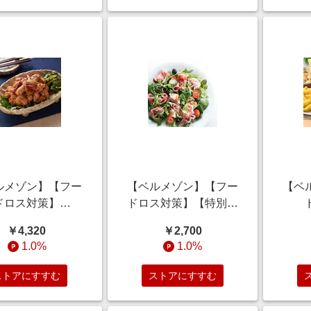
ルメゾン】【フー
【ベルメゾン】【フー
【ベ
ドロス対策】
ドロス対策】【特別価
%OFF】 みつせ鶏
格】 ロース生ハム切り
【35
￥4,320
￥2,700
みつき山賊焼き
落とし 600g (訳あり)
惣菜
1.0%
1.0%
g×4袋 (賞味期限
26年11月14日)
ストアにすすむ
ストアにすすむ