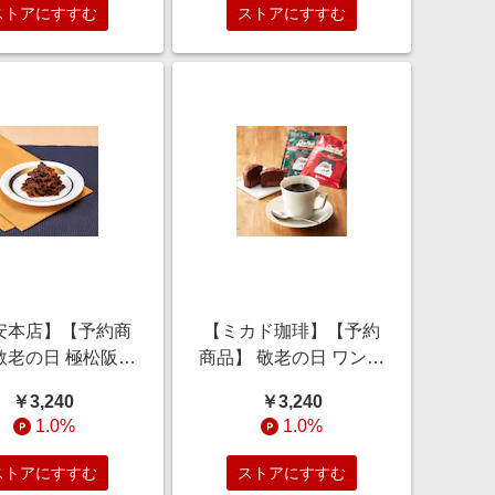
で】
ストアにすすむ
ストアにすすむ
安本店】【予約商
【ミカド珈琲】【予約
敬老の日 極松阪牛
商品】 敬老の日 ワンパ
れ煮詰合せ 2個
ックコーヒー & トリュ
￥3,240
￥3,240
注文は9月6日ま
フショコラケーキ 【ご
1.0%
1.0%
で】
注文は9月12日まで】
ストアにすすむ
ストアにすすむ