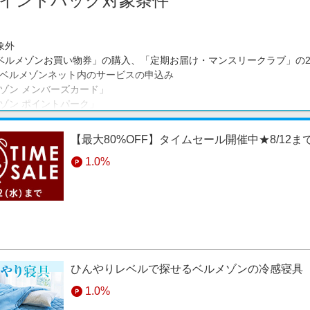
イントバック対象条件
象外
ベルメゾンお買い物券」の購入、「定期お届け・マンスリークラブ」の
ベルメゾンネット内のサービスの申込み
ゾン メンバーズカード」
ゾン ポイントパーク」
ゾンデッセ」
下グループサイトでの商品購入や申込み、または経由してからのベルメ
【最大80%OFF】タイムセール開催中★8/12ま
NAGU（つなぐ）」
1.0%
ナ・ドットコム」
ゾン ライフプランデザイン」
ーズブレイン」
ットワーク」
lemaison.jpドメイン以外のグループサイト
場合は対象外となります。
イツ経由でベルメゾン → イイハナ・ドットコムで購入された場合、
ひんやりレベルで探せるベルメゾンの冷感寝具
ハナ・ドットコム以外のサイトについても同様です。）
1.0%
プネットからのグループでのご注文
ハガキ・FAXでのご注文、送料、消費税