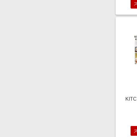
KI
品】 
スー
ト 【