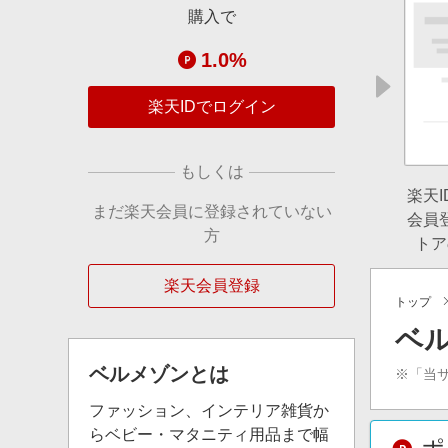
購入で
1.0%
楽天IDでログイン
もしくは
楽天
まだ楽天会員に登録されていない
会員
方
トア
楽天会員登録
トップ
ベ
ベルメゾン
とは
※「当
ファッション、インテリア雑貨か
らベビー・マタニティ用品まで幅