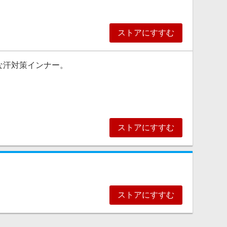
ストアにすすむ
返された場合、ベルメゾンの判断によりポイントバック
な汗対策インナー。
が、クレジットカード決済などの、PayPay決済以外の
eなどのブラウザからリーベイツのウェブページを経由してストア
ストアにすすむ
ストアにすすむ