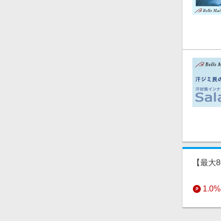
・「定期
・「ベル
・キャン
・キャン
の対象外
注意事
【Pay
リーベイ
方法をご
にお進み
【最大8
1.0%