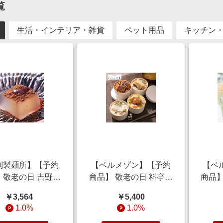
覧
生活・インテリア・雑貨
ペット用品
キッチン
利製麺所】【予約
【ベルメゾン】【予約
【ベ
 敬老の日 吉野の
商品】 敬老の日 料亭の
商品】
(風呂敷包み)8
わっぱ飯 【ご注文は9
リー 
￥3,564
￥5,400
2個 【ご注文は9月
月7日まで】
文
1.0%
1.0%
13日まで】