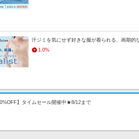
お届け・マンスリークラブ」の2回目以降のお支払い
メゾンお買い物券」のご購入
セル、返品
セル、返品が繰り返されるなど、いたずらや不正と思われる行為が繰り
となります。
汗ジミを気にせず好きな服が着られる、画期的
項
1.0%
Pay決済をご利用のお客様へ】
ツアプリでPayPay決済が正常に完了しない場合、たいへん恐れ入ります
検討ください。PayPay決済をご希望の場合は、SafariやChrom
ください。
0%OFF】タイムセール開催中★8/12まで