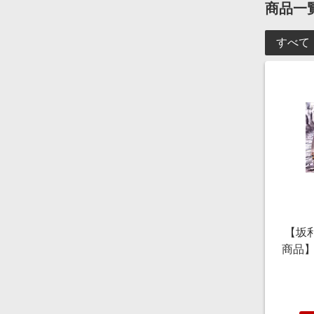
商品一
すべて
【坂
商品】
葛餅
個/1