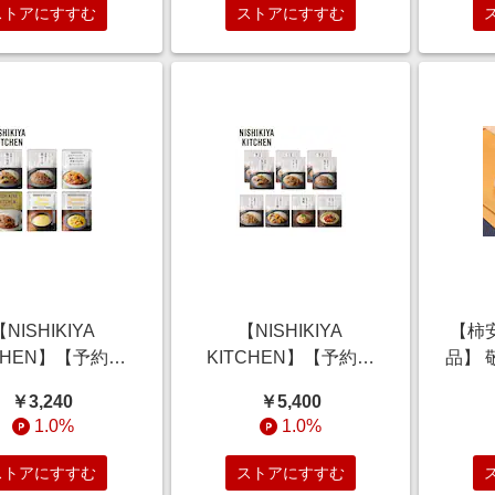
ストアにすすむ
ストアにすすむ
【NISHIKIYA
【NISHIKIYA
【柿
TCHEN】【予約商
KITCHEN】【予約商
品】 
敬老の日 カレー・
品】 敬老の日 和風ごち
しぐ
￥3,240
￥5,400
プギフト 6食セッ
そうギフト 7種10食セ
【ご
1.0%
1.0%
ご注文は9月9日ま
ット 【ご注文は9月9日
で】
まで】
ストアにすすむ
ストアにすすむ