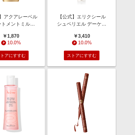
】アクアレーベル
【公式】エリクシール
ートメントミルク
シュペリエル デーケア
ルイン） しっと
レボリューション ｂａ
￥1,870
￥3,410
液＞ 130mL/エイ
日中用乳液 35mL/エイジ
10.0%
10.0%
ケア/乾燥小ジワ/
ングケア/ハリ/保湿/乾燥
ハリ
小ジワ
ストアにすすむ
ストアにすすむ