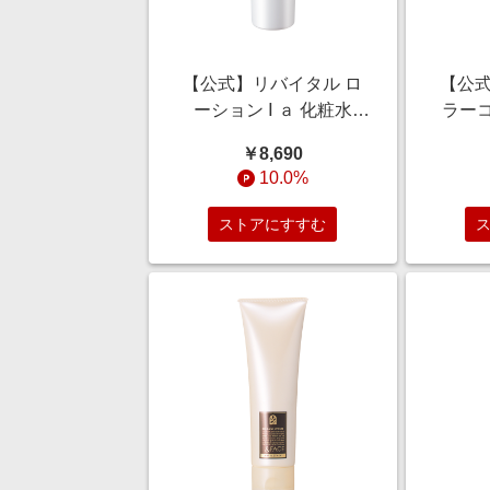
【公式】リバイタル ロ
【公式
ーション Ⅰ ａ 化粧水
ラー
170mL/エイジングケア/
Ｎ ブ
￥8,690
美白/ハリ/乾燥小ジワ
ンス＞ 
10.0%
ストアにすすむ