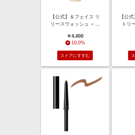
【公式】＆フェイス リ
【公式
リースウォッシュ ＜洗
トリ
顔料＞ 125g/エイジング
（オイ
￥4,400
ケア/毛穴
り ＜乳
10.0%
ジング
ストアにすすむ