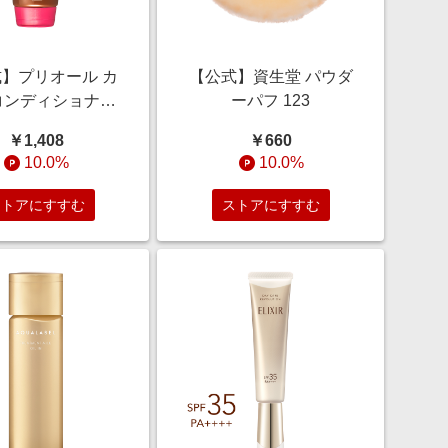
】プリオール カ
【公式】資生堂 パウダ
コンディショナー
ーパフ 123
ラウン ＜カラーリ
￥1,408
￥660
230g/ハリ・こし/
10.0%
10.0%
つや髪/白髪
ストアにすすむ
ストアにすすむ