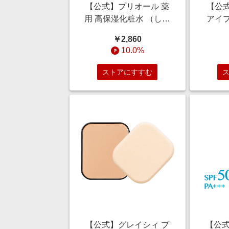
【公式】プリオール 薬
【公
用 高保湿化粧水 （しっ
アイ
とり） （つめかえ用）
￥2,860
140mL/エイジングケア/
10.0%
乾燥小ジワ/ハリ/保湿
ストアにすすむ
【公式】グレイシィ ブ
【公式