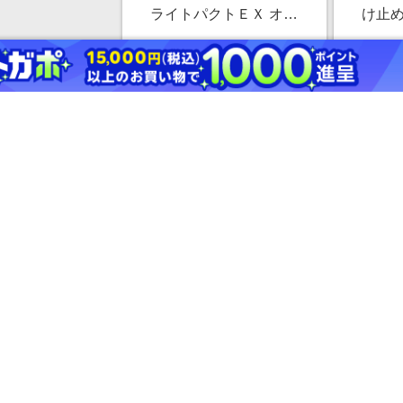
ライトパクトＥＸ オー
け止め
クル20 （レフィル） ＜
用日焼け
￥880
ファンデーション＞ 11g/
リケ
10.0%
透明感/シミカバー/色ム
ト/U
ラカバー/紫外線カット
ストアにすすむ
【公式】マキアージュ
【公式
ドラマティックパウダリ
ぴた