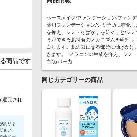
商品情報
ベースメイク/ファンデーション/ファン
薬用ファンデーション/シミ予防に特化し
を抑え、シミ・そばかすを防ぐこと/シミ
ミができる肌特有のメカニズムを研究し
白します。肌の気になる部分に働きかけ
きます。 *メラニンの生成を抑え、シミ・
る商品です
白/カバー力
同じカテゴリーの商品
が還元され
がありま
ださい。
移先ペー