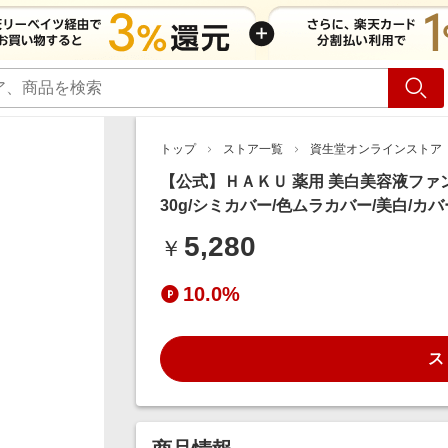
ショッピング
旅行
サ
トップ
ストア一覧
資生堂オンラインストア
【公式】ＨＡＫＵ 薬用 美白美容液ファ
30g/シミカバー/色ムラカバー/美白/カ
5,280
￥
10.0%
ス