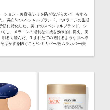
デーション・美容液/シミを防ぎながらカバーもする
た、美白*のスペシャルブランド。 *メラニンの生成
予防に特化した、美白*のスペシャルブランド。シ
つくし、メラニンの過剰な生成を効果的に抑え、美
、明るく澄んだ、生まれたての透けるような肌へ導
そばかすを防ぐこと/シミカバー/色ムラカバー/美