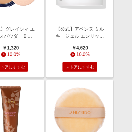
】グレイシィ エ
【公式】アベンヌ ミル
スパウダーＢＢ 2
キージェル エンリッチ
ろい・ファンデー
ＬＦ 50mL ＜保湿ジェル
￥1,320
￥4,620
＞ 7.5g/くすみカ
クリーム（敏感肌用）＞
10.0%
10.0%
色ムラカバー/BB
50mL/乾燥小ジワ/ハリ/
保湿/オールインワン
ストアにすすむ
ストアにすすむ