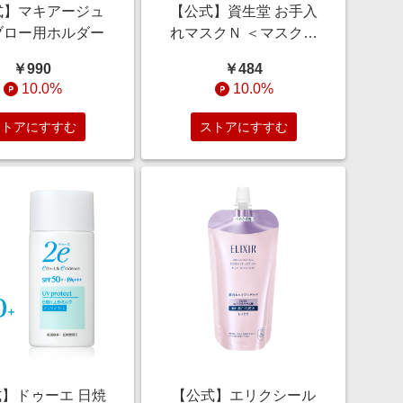
式】マキアージュ
【公式】資生堂 お手入
ブロー用ホルダー
れマスクＮ ＜マスク＞
15コ入
￥990
￥484
10.0%
10.0%
ストアにすすむ
ストアにすすむ
】ドゥーエ 日焼
【公式】エリクシール