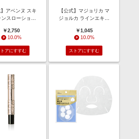
】アベンヌ スキ
【公式】マジョリカ マ
ランスローション
ジョルカ ラインエキス
ｎ ＜化粧水（敏感
パンダー OR514 ＜アイ
￥2,750
￥1,045
 200mL/デリケ
ライナー＞ 0.5mL/ウォ
10.0%
10.0%
きめ/オイルフリー
ータープルーフ/お湯で
落とせる/極細
ストアにすすむ
ストアにすすむ