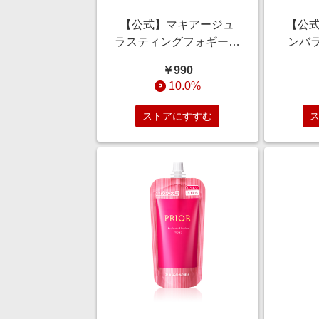
【公式】マキアージュ
【公式
ラスティングフォギーブ
ンバ
ロウＥＸ BR700 （カー
ＳＳ 
￥990
トリッジ） ＜アイブロ
肌用）＞
10.0%
ウ＞ 0.12g/ウォータープ
ート/
ルーフ/スマッジプルー
ストアにすすむ
フ