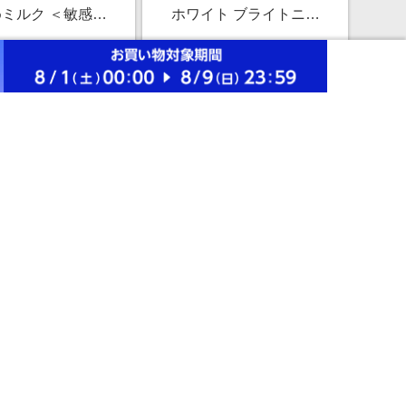
ミルク ＜敏感肌
ホワイト ブライトニン
止め＞ 40mL/デ
グ ローション みずみず
￥2,970
￥3,300
ート/紫外線カッ
しいタイプ ｃａ （つめ
10.0%
10.0%
V耐水性★★/デリケ
かえ用） 化粧水 150mL/
ート
透明感/美白/エイジング
ストアにすすむ
ストアにすすむ
ケア/乾燥小ジワ
】インテグレート
【公式】インウイ アイ
ジェルアイブロウ
ズ 06 （レフィル） ＜ア