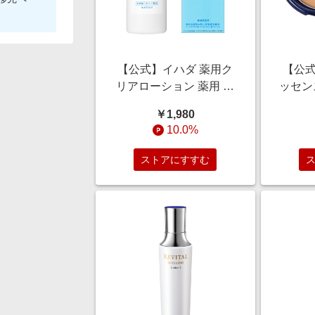
【公式】イハダ 薬用ク
【公式
リアローション 薬用 美
ッセン
白化粧水 180mL/美白/肌
＜おし
￥1,980
荒れケア/デリケート/ニ
ション
10.0%
キビ予防
バー/
ストアにすすむ