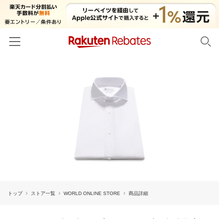
ホーム
カテゴリー一覧
百貨店・総合ECモール
イベント一覧
ファッション・インナー・小物
リーベイツ注目ストア
ヘルプ
食品・スイーツ・お酒
初回購入者限定特典
友達紹介
日用品・キッチン用品
対象ストア新規限定特典
コスメ・健康・医薬品
楽天IDでログイン/会員登録
新着ストアのご紹介
キッズ・ベビー用品
トップ
ストア一覧
WORLD ONLINE STORE
商品詳細
電子書籍特集
家電・PC・スマホ・カメラ
楽天ペイ導入ストア