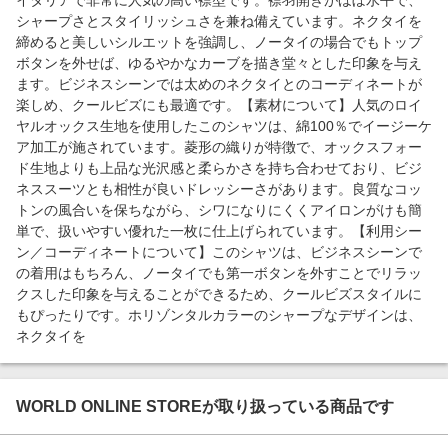
イタリアで非常に人気の高い襟型です。襟羽開きがほぼ水平で、
シャープさとスタイリッシュさを兼ね備えています。ネクタイを
締めると美しいシルエットを強調し、ノータイの場合でもトップ
ボタンを外せば、ゆるやかなカーブを描き堂々とした印象を与え
ます。ビジネスシーンでは太めのネクタイとのコーディネートが
楽しめ、クールビズにも最適です。【素材について】人気のロイ
ヤルオックス生地を使用したこのシャツは、綿100％でイージーケ
ア加工が施されています。菱形の織りが特徴で、オックスフォー
ド生地よりも上品な光沢感と柔らかさを持ち合わせており、ビジ
ネススーツとも相性が良いドレッシーさがあります。良質なコッ
トンの風合いを保ちながら、シワになりにくくアイロンがけも簡
単で、扱いやすい優れた一枚に仕上げられています。【利用シー
ン／コーディネートについて】このシャツは、ビジネスシーンで
の着用はもちろん、ノータイでも第一ボタンを外すことでリラッ
クスした印象を与えることができるため、クールビズスタイルに
もぴったりです。ホリゾンタルカラーのシャープなデザインは、
ネクタイを
WORLD ONLINE STOREが取り扱っている商品です