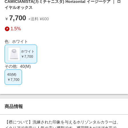
CAMICIANISTA(カミチャニスタ) Horizontal イージーケア ｜ ロ
エンタメ
楽天サービス特集
イヤルオックス
スポーツ・アウトドア・ゴルフ
旅行特集
7,700
￥
+送料 ¥600
インテリア・寝具
わくわく夏特集
1.5%
ペット・花・DIY・車
とことん買い物チャレンジ
旅行・レジャー・ホテル予約
色
:
ホワイト
Apple公式サイト×楽天カード分割払い
生活・お役立ち
ホワイト
Qoo10メガポ
￥7,700
金融・マネー・保険
Samsung ボーナスキャンペーン
その他
:
40(M)
デジタルコンテンツ
週末の高還元 夏の長期版
40(M)
ビジネス・その他サービス
￥7,700
商品情報
【襟について】洗練された印象を与えるホリゾンタルカラーは、