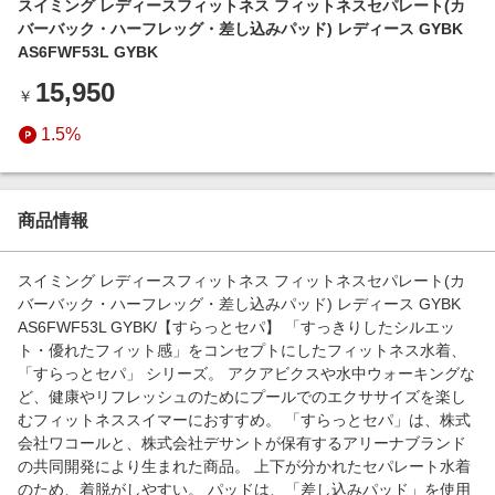
スイミング レディースフィットネス フィットネスセパレート(カ
エンタメ
楽天サービス特集
バーバック・ハーフレッグ・差し込みパッド) レディース GYBK
スポーツ・アウトドア・ゴルフ
AS6FWF53L GYBK
旅行特集
インテリア・寝具
15,950
￥
わくわく夏特集
ペット・花・DIY・車
1.5%
とことん買い物チャレンジ
旅行・レジャー・ホテル予約
Apple公式サイト×楽天カード分割払い
生活・お役立ち
Qoo10メガポ
商品情報
金融・マネー・保険
Samsung ボーナスキャンペーン
デジタルコンテンツ
スイミング レディースフィットネス フィットネスセパレート(カ
週末の高還元 夏の長期版
バーバック・ハーフレッグ・差し込みパッド) レディース GYBK
ビジネス・その他サービス
AS6FWF53L GYBK/【すらっとセパ】 「すっきりしたシルエッ
ト・優れたフィット感」をコンセプトにしたフィットネス水着、
「すらっとセパ」 シリーズ。 アクアビクスや水中ウォーキングな
ど、健康やリフレッシュのためにプールでのエクササイズを楽し
むフィットネススイマーにおすすめ。 「すらっとセパ」は、株式
会社ワコールと、株式会社デサントが保有するアリーナブランド
の共同開発により生まれた商品。 上下が分かれたセパレート水着
のため、着脱がしやすい。 パッドは、「差し込みパッド」を使用