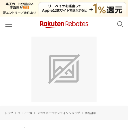
ホーム
カテゴリー一覧
百貨店・総合ECモール
イベント一覧
ファッション・インナー・小物
リーベイツ注目ストア
ヘルプ
食品・スイーツ・お酒
初回購入者限定特典
友達紹介
日用品・キッチン用品
対象ストア新規限定特典
コスメ・健康・医薬品
楽天IDでログイン/会員登録
新着ストアのご紹介
キッズ・ベビー用品
トップ
ストア一覧
メガスポーツオンラインショップ
商品詳細
電子書籍特集
家電・PC・スマホ・カメラ
楽天ペイ導入ストア