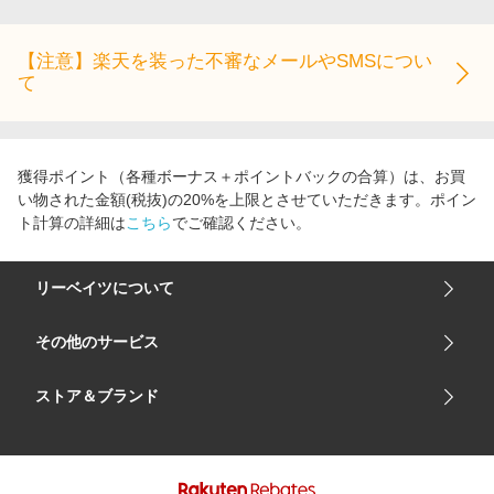
エンタメ
楽天サービス特集
スポーツ・アウトドア・ゴルフ
【注意】楽天を装った不審なメールやSMSについ
旅行特集
て
インテリア・寝具
お中元特集2026
ペット・花・DIY・車
わくわく夏特集
旅行・レジャー・ホテル予約
とことん買い物チャレンジ
獲得ポイント（各種ボーナス＋ポイントバックの合算）は、お買
生活・お役立ち
い物された金額(税抜)の20%を上限とさせていただきます。ポイン
Apple公式サイト×楽天カード分割払い
ト計算の詳細は
こちら
でご確認ください。
金融・マネー・保険
Qoo10メガポ
デジタルコンテンツ
リーベイツについて
ビジネス・その他サービス
会社概要
その他のサービス
ご利用ガイド
楽天市場
ストア＆ブランド
サイトマップ
楽天モバイル
ユニクロオンラインストア
リーベイツ 公式アプリ
GU（ジーユー）
リーベイツ ポイントアシスト