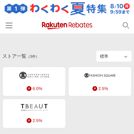
ホーム
ストア一覧
カテゴリー一覧
（
3
件）
百貨店・総合ECモール
イベント一覧
ファッション・インナー・小物
リーベイツ注目ストア
ヘルプ
食品・スイーツ・お酒
6.0%
2.5%
初回購入者限定特典
友達紹介
日用品・キッチン用品
対象ストア新規限定特典
コスメ・健康・医薬品
楽天IDでログイン/会員登録
新着ストアのご紹介
キッズ・ベビー用品
2.5%
電子書籍特集
家電・PC・スマホ・カメラ
楽天ペイ導入ストア