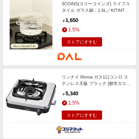
3COINS(スリーコインズ) ライフス
タイル ガラス鍋：1.6L／KITINTO
その他
1,650
￥
1.5%
ストアにすすむ
リンナイ Rinnai ガス1口コンロ ス
テンレス天板 ブラック [都市ガス
12・13A] RTE-10C
5,340
￥
1.5%
ストアにすすむ