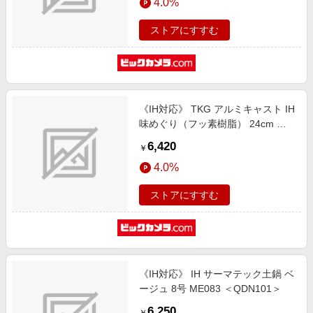
4.0%
ストアにすすむ
《IH対応》 TKG アルミキャスト IH
味めぐり（フッ素樹脂） 24cm ＜
QYS3002＞
6,420
￥
4.0%
ストアにすすむ
《IH対応》 IH サーマテック土鍋 ベ
ージュ 8号 ME083 ＜QDN101＞
6,250