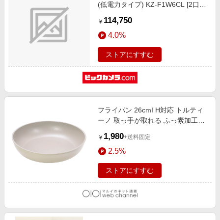
(低電力タイプ) KZ-F1W6CL [2口IH
/200V]
114,750
￥
4.0%
ストアにすすむ
フライパン 26cmI H対応 トルティ
ーノ 取っ手が取れる ふっ素加工
ONE
1,980
+送料固定
￥
2.5%
ストアにすすむ