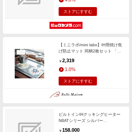
ストアにすすむ
【ミニラボ/mini labo】IH用焼け焦
げ防止マット 同柄2枚セット 「ミ
ニラボ」
2,319
￥
1.0%
ストアにすすむ
ビルトインIHクッキングヒーター
N8ATシリーズ シルバー
HTN8ASTF
158,000
￥