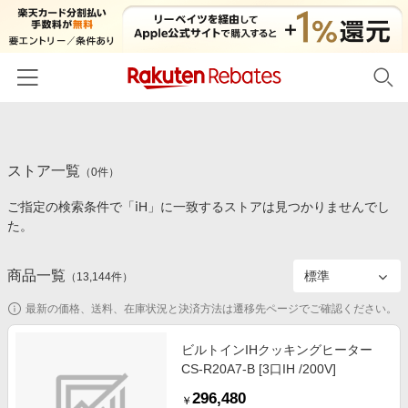
ホーム
ストア一覧
カテゴリー一覧
（
0
件）
ご指定の検索条件で「ⅰH」に一致するストアは見つかりませんでし
百貨店・総合ECモール
イベント一覧
た。
ファッション・インナー・小物
リーベイツ注目ストア
ヘルプ
食品・スイーツ・お酒
商品一覧
（
13,144
件）
初回購入者限定特典
友達紹介
日用品・キッチン用品
対象ストア新規限定特典
最新の価格、送料、在庫状況と決済方法は遷移先ページでご確認ください。
コスメ・健康・医薬品
楽天IDでログイン/会員登録
新着ストアのご紹介
ビルトインIHクッキングヒーター
キッズ・ベビー用品
CS-R20A7-B [3口IH /200V]
電子書籍特集
家電・PC・スマホ・カメラ
296,480
楽天ペイ導入ストア
￥