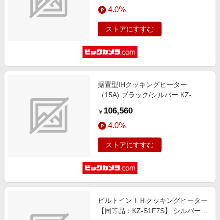
エンタメ
4.0%
楽天サービス特集
スポーツ・アウトドア・ゴルフ
旅行特集
ストアにすすむ
インテリア・寝具
わくわく夏特集
ペット・花・DIY・車
とことん買い物チャレンジ
旅行・レジャー・ホテル予約
Apple公式サイト×楽天カード分割払い
据置型IHクッキングヒーター
生活・お役立ち
Qoo10メガポ
（15A) ブラック/シルバー KZ-
金融・マネー・保険
KL22E3 [2口IH]
Samsung ボーナスキャンペーン
106,560
￥
デジタルコンテンツ
週末の高還元 夏の長期版
4.0%
ビジネス・その他サービス
ストアにすすむ
ビルトインＩＨクッキングヒーター
【同等品：KZ-S1F7S】 シルバー