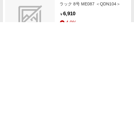
ラック 8号 ME087 ＜QDN104＞
6,910
￥
4.0%
ストアにすすむ
【ビタクラフト/VitaCraft】スーパ
ー鉄ウォックパン[日本製] 【IH/ガ
ス火対応】
10,450
￥
1.0%
ストアにすすむ