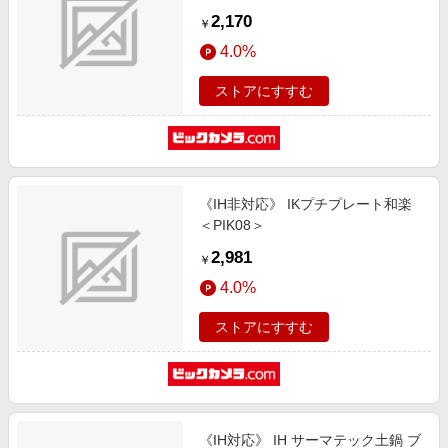
2,170
￥
4.0%
ストアにすすむ
《IH非対応》 IKプチプレート和楽
＜PIK08＞
2,981
￥
4.0%
ストアにすすむ
《IH対応》 IH サーマテック土鍋 ブ