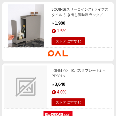
3COINS(スリーコインズ) ライフス
タイル 引き出し調味料ラック／
KITINTO グレー
1,980
￥
1.5%
ストアにすすむ
《IH対応》 IKパスタプレート2 ＜
PPS01＞
3,640
￥
4.0%
ストアにすすむ