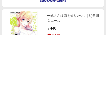
一式さんは恋を知りたい。(５)角川
Ｃエース
440
￥
1.5%
ストアにすすむ
Ｌ ＤＫ(２３)別冊フレンドＫＣ
165
￥
1.5%
ストアにすすむ