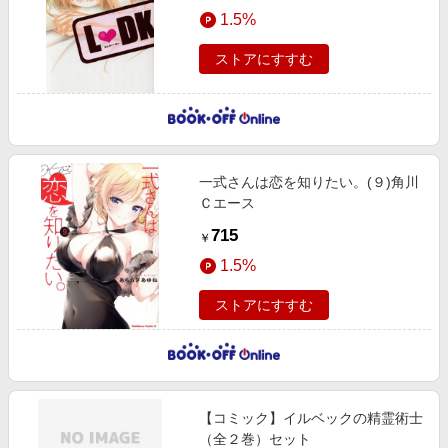
1.5%
ストアにすすむ
一式さんは恋を知りたい。(９)角川
Ｃエース
715
￥
1.5%
ストアにすすむ
【コミック】イルベックの精霊術士
（全２巻）セット