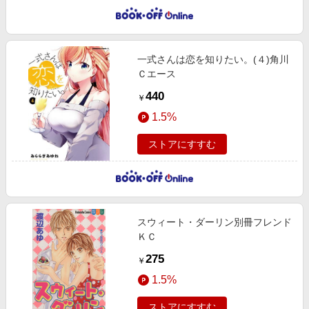
一式さんは恋を知りたい。(４)角川
Ｃエース
440
￥
1.5%
ストアにすすむ
スウィート・ダーリン別冊フレンド
ＫＣ
275
￥
1.5%
ストアにすすむ