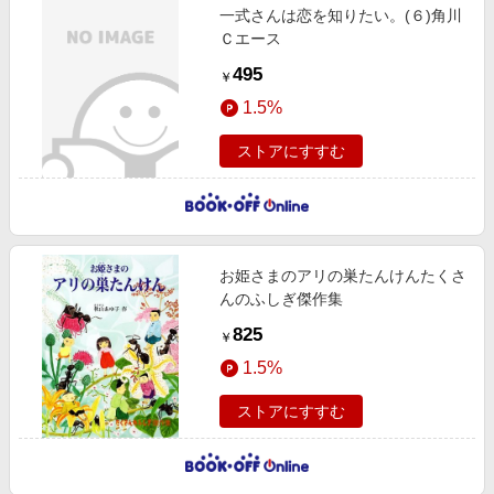
一式さんは恋を知りたい。(６)角川
Ｃエース
495
￥
1.5%
ストアにすすむ
お姫さまのアリの巣たんけんたくさ
んのふしぎ傑作集
825
￥
1.5%
ストアにすすむ