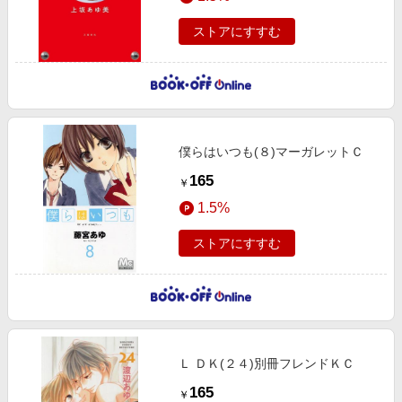
ストアにすすむ
僕らはいつも(８)マーガレットＣ
165
￥
1.5%
ストアにすすむ
Ｌ ＤＫ(２４)別冊フレンドＫＣ
165
￥