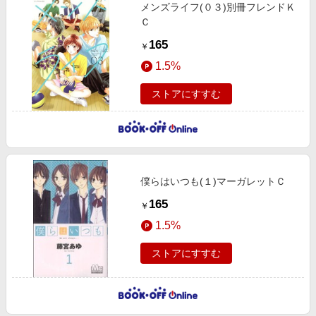
メンズライフ(０３)別冊フレンドＫ
エンタメ
楽天サービス特集
Ｃ
スポーツ・アウトドア・ゴルフ
旅行特集
165
￥
インテリア・寝具
わくわく夏特集
1.5%
ペット・花・DIY・車
とことん買い物チャレンジ
ストアにすすむ
旅行・レジャー・ホテル予約
Apple公式サイト×楽天カード分割払い
生活・お役立ち
Qoo10メガポ
金融・マネー・保険
Samsung ボーナスキャンペーン
デジタルコンテンツ
週末の高還元 夏の長期版
僕らはいつも(１)マーガレットＣ
ビジネス・その他サービス
165
￥
1.5%
ストアにすすむ