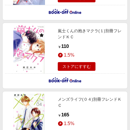
嵐士くんの抱きマクラ(１)別冊フレ
ンドＫＣ
110
￥
1.5%
ストアにすすむ
メンズライフ(０４)別冊フレンドＫ
Ｃ
165
￥
1.5%