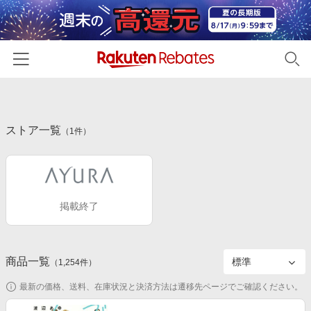
ホーム
ストア一覧
カテゴリー一覧
（
1
件）
百貨店・総合ECモール
イベント一覧
ファッション・インナー・小物
リーベイツ注目ストア
ヘルプ
食品・スイーツ・お酒
掲載終了
初回購入者限定特典
友達紹介
日用品・キッチン用品
対象ストア新規限定特典
コスメ・健康・医薬品
楽天IDでログイン/会員登録
新着ストアのご紹介
商品一覧
（
1,254
件）
キッズ・ベビー用品
電子書籍特集
最新の価格、送料、在庫状況と決済方法は遷移先ページでご確認ください。
家電・PC・スマホ・カメラ
楽天ペイ導入ストア