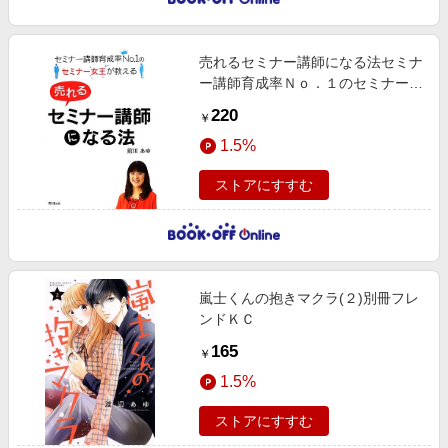
売れるセミナー講師になる法セミナ
ー講師育成率Ｎｏ．１のセミナー女
王が教えるＤＯ ＢＯＯＫＳ
220
￥
1.5%
ストアにすすむ
嵐士くんの抱きマクラ(２)別冊フレ
ンドＫＣ
165
￥
1.5%
ストアにすすむ