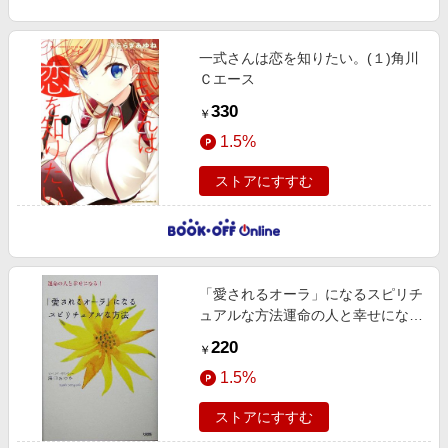
一式さんは恋を知りたい。(１)角川
Ｃエース
330
￥
1.5%
ストアにすすむ
「愛されるオーラ」になるスピリチ
ュアルな方法運命の人と幸せにな
る！
220
￥
1.5%
ストアにすすむ