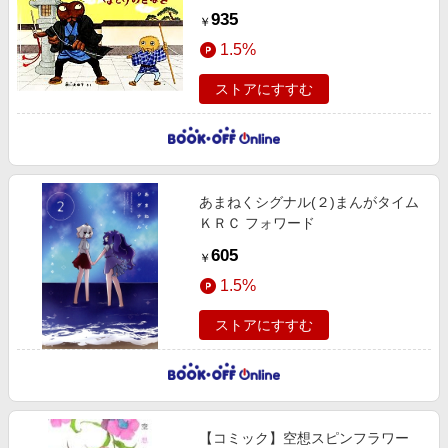
935
￥
1.5%
ストアにすすむ
あまねくシグナル(２)まんがタイム
ＫＲＣ フォワード
605
￥
1.5%
ストアにすすむ
【コミック】空想スピンフラワー