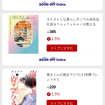
ＳＥＯＵＬな暮らし方ソウル在住会
社員＆ＹｏｕＴｕｂｅｒが教える
385
￥
1.5%
ストアにすすむ
嵐士くんの抱きマクラ(４)別冊フレ
ンドＫＣ
220
￥
1.5%
ストアにすすむ