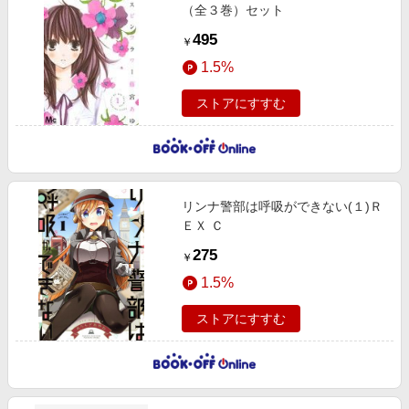
（全３巻）セット
495
￥
1.5%
ストアにすすむ
リンナ警部は呼吸ができない(１)Ｒ
ＥＸ Ｃ
275
￥
1.5%
ストアにすすむ