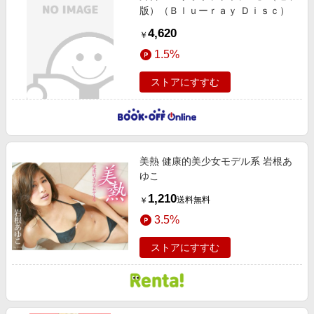
版）（Ｂｌｕーｒａｙ Ｄｉｓｃ）
4,620
￥
1.5%
ストアにすすむ
美熱 健康的美少女モデル系 岩根あ
ゆこ
1,210
送料無料
￥
3.5%
ストアにすすむ