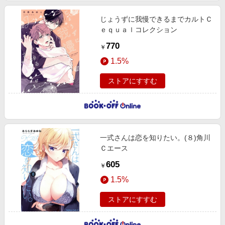
じょうずに我慢できるまでカルトＣ
ｅｑｕａｌコレクション
770
￥
1.5%
ストアにすすむ
一式さんは恋を知りたい。(８)角川
Ｃエース
605
￥
1.5%
ストアにすすむ