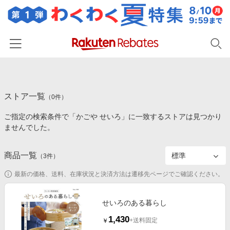
ホーム
ストア一覧
カテゴリー一覧
（
0
件）
ご指定の検索条件で「かごや せいろ」に一致するストアは見つかり
百貨店・総合ECモール
イベント一覧
ませんでした。
ファッション・インナー・小物
リーベイツ注目ストア
ヘルプ
食品・スイーツ・お酒
商品一覧
（
3
件）
初回購入者限定特典
友達紹介
日用品・キッチン用品
対象ストア新規限定特典
最新の価格、送料、在庫状況と決済方法は遷移先ページでご確認ください。
コスメ・健康・医薬品
楽天IDでログイン/会員登録
新着ストアのご紹介
キッズ・ベビー用品
せいろのある暮らし
電子書籍特集
1,430
家電・PC・スマホ・カメラ
+送料固定
￥
楽天ペイ導入ストア