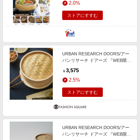
2.0%
エンタメ
楽天サービス特集
スポーツ・アウトドア・ゴルフ
ストアにすすむ
旅行特集
インテリア・寝具
お中元特集2026
ペット・花・DIY・車
わくわく夏特集
旅行・レジャー・ホテル予約
とことん買い物チャレンジ
URBAN RESEARCH DOORS/アー
生活・お役立ち
Apple公式サイト×楽天カード分割払い
バンリサーチ ドアーズ 『WEB限
金融・マネー・保険
定』雅竹 せいろ7寸 蓋付1段セット
Qoo10メガポ
3,575
￥
その他1 7寸
デジタルコンテンツ
2.5%
ビジネス・その他サービス
ストアにすすむ
URBAN RESEARCH DOORS/アー
バンリサーチ ドアーズ 『WEB限