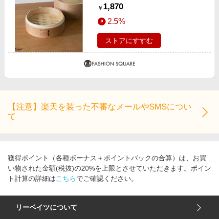
定』雅竹 せいろ7寸 身のみ その他1
1,870
￥
7寸
2.5%
ストアにすすむ
【注意】楽天を装った不審なメールやSMSについ
て
獲得ポイント（各種ボーナス＋ポイントバックの合算）は、お買
い物された金額(税抜)の20%を上限とさせていただきます。ポイン
ト計算の詳細は
こちら
でご確認ください。
リーベイツについて