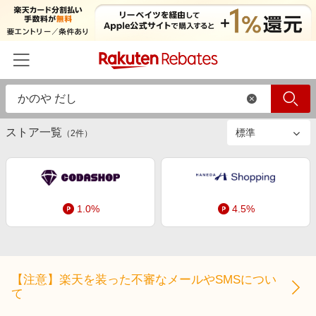
絞り込み
ストアのみ
すべて
商品のみ
ホーム
ストア一覧
カテゴリー一覧
（
2
件）
百貨店・総合ECモール
イベント一覧
ファッション・インナー・小物
リーベイツ注目ストア
ヘルプ
食品・スイーツ・お酒
1.0%
4.5%
初回購入者限定特典
友達紹介
日用品・キッチン用品
対象ストア新規限定特典
コスメ・健康・医薬品
楽天IDでログイン/会員登録
新着ストアのご紹介
キッズ・ベビー用品
【注意】楽天を装った不審なメールやSMSについ
電子書籍特集
て
家電・PC・スマホ・カメラ
楽天ペイ導入ストア