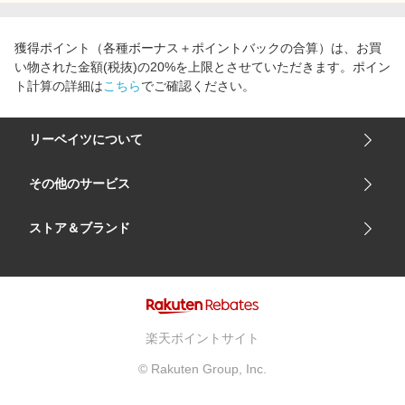
エンタメ
楽天サービス特集
スポーツ・アウトドア・ゴルフ
獲得ポイント（各種ボーナス＋ポイントバックの合算）は、お買
旅行特集
い物された金額(税抜)の20%を上限とさせていただきます。ポイン
インテリア・寝具
わくわく夏特集
ト計算の詳細は
こちら
でご確認ください。
ペット・花・DIY・車
とことん買い物チャレンジ
旅行・レジャー・ホテル予約
リーベイツについて
Apple公式サイト×楽天カード分割払い
生活・お役立ち
Qoo10メガポ
会社概要
その他のサービス
金融・マネー・保険
Samsung ボーナスキャンペーン
ご利用ガイド
デジタルコンテンツ
楽天市場
ストア＆ブランド
週末の高還元 夏の長期版
サイトマップ
ビジネス・その他サービス
楽天モバイル
ユニクロオンラインストア
リーベイツ 公式アプリ
GU（ジーユー）
リーベイツ ポイントアシスト
資生堂オンラインストア
ヘルプ・お問い合わせ
楽天ポイントサイト
Apple公式サイト
利用規約
© Rakuten Group, Inc.
アカチャンホンポ
プライバシーポリシー