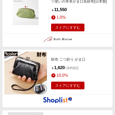
ツ使いの本革がま口長財布[日本製]
11,550
￥
1.0%
ストアにすすむ
財布 二つ折り がま口
1,620
+送料固定
￥
10.0%
ストアにすすむ