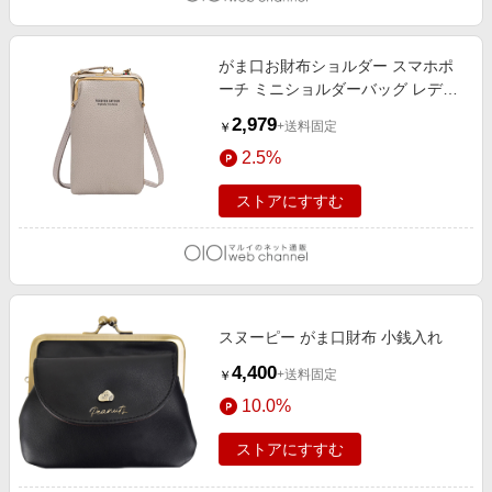
がま口お財布ショルダー スマホポ
ーチ ミニショルダーバッグ レディ
ース 7色 グレー
2,979
+送料固定
￥
2.5%
ストアにすすむ
スヌーピー がま口財布 小銭入れ
4,400
+送料固定
￥
10.0%
ストアにすすむ