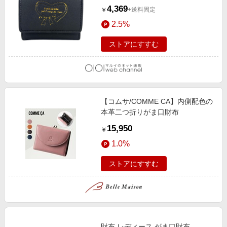
4,369
+送料固定
￥
2.5%
ストアにすすむ
【コムサ/COMME CA】内側配色の
本革二つ折りがま口財布
15,950
￥
1.0%
ストアにすすむ
財布 レディース がま口財布