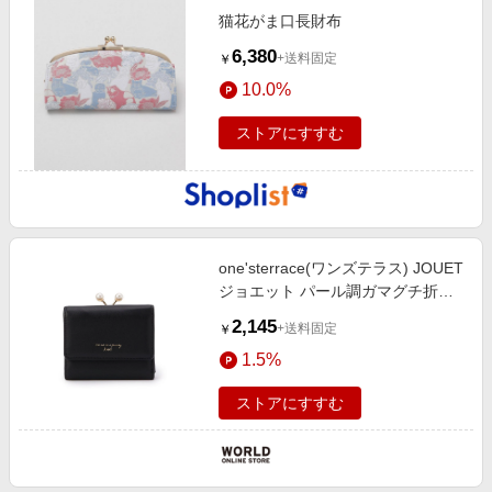
猫花がま口長財布
6,380
+送料固定
￥
10.0%
ストアにすすむ
one'sterrace(ワンズテラス) JOUET
ジョエット パール調ガマグチ折サ
イフ
2,145
+送料固定
￥
1.5%
ストアにすすむ