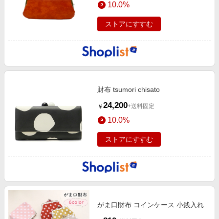
10.0%
エンタメ
楽天サービス特集
スポーツ・アウトドア・ゴルフ
ストアにすすむ
旅行特集
インテリア・寝具
お中元特集2026
ペット・花・DIY・車
わくわく夏特集
旅行・レジャー・ホテル予約
とことん買い物チャレンジ
生活・お役立ち
財布 tsumori chisato
Apple公式サイト×楽天カード分割払い
金融・マネー・保険
24,200
+送料固定
￥
Qoo10メガポ
デジタルコンテンツ
10.0%
ビジネス・その他サービス
ストアにすすむ
がま口財布 コインケース 小銭入れ