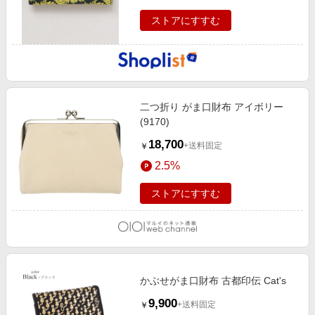
ストアにすすむ
二つ折り がま口財布 アイボリー
(9170)
18,700
+送料固定
￥
2.5%
ストアにすすむ
かぶせがま口財布 古都印伝 Cat's
9,900
+送料固定
￥