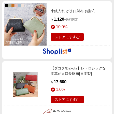
小銭入れ がま口財布 お財布
1,120
+送料固定
￥
10.0%
ストアにすすむ
【ダコタ/Dakota】レトロシックな
本革がま口長財布[日本製]
17,600
￥
1.0%
ストアにすすむ