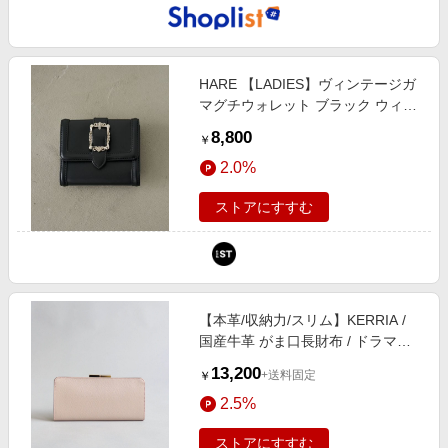
HARE 【LADIES】ヴィンテージガ
マグチウォレット ブラック ウィメ
ンズグッズ ハレ 580541 and ST ア
8,800
￥
ンドエスティ（旧ドットエスティ）
2.0%
ストアにすすむ
【本革/収納力/スリム】KERRIA /
国産牛革 がま口長財布 / ドラマ着
用アイテム ピンク
13,200
+送料固定
￥
2.5%
ストアにすすむ