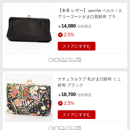
【本革 レザー】 perche ペルケ / エ
アリーゴートがま口長財布 ブラッ
ク
14,080
+送料固定
￥
2.5%
ストアにすすむ
ナチュラルラブ 札がま口財布 ミニ
財布 ブラック
18,700
+送料固定
￥
2.5%
ストアにすすむ