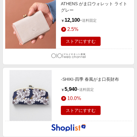
ATHENS がま口ウォレット ライト
グレー
12,100
+送料固定
￥
2.5%
ストアにすすむ
-SHIKI-四季 春風がま口長財布
5,940
+送料固定
￥
10.0%
ストアにすすむ