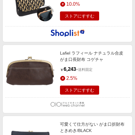
10.0%
ストアにすすむ
Lafiel ラフィール ナチュラル合皮
がま口長財布 コゲチャ
6,243
+送料固定
￥
2.5%
ストアにすすむ
可愛くて仕方がない がま口折財布
ときめき/BLACK