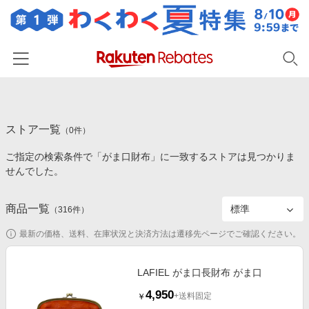
ホーム
ストア一覧
カテゴリー一覧
（
0
件）
ご指定の検索条件で「がま口財布」に一致するストアは見つかりま
百貨店・総合ECモール
イベント一覧
せんでした。
ファッション・インナー・小物
リーベイツ注目ストア
ヘルプ
食品・スイーツ・お酒
商品一覧
（
316
件）
初回購入者限定特典
友達紹介
日用品・キッチン用品
対象ストア新規限定特典
最新の価格、送料、在庫状況と決済方法は遷移先ページでご確認ください。
コスメ・健康・医薬品
楽天IDでログイン/会員登録
新着ストアのご紹介
キッズ・ベビー用品
LAFIEL がま口長財布 がま口
電子書籍特集
4,950
家電・PC・スマホ・カメラ
+送料固定
￥
楽天ペイ導入ストア