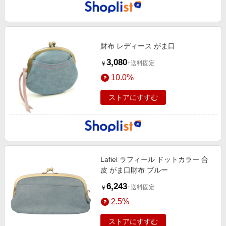
財布 レディース がま口
3,080
+送料固定
￥
10.0%
ストアにすすむ
Lafiel ラフィール ドットカラー 合
皮 がま口財布 ブルー
6,243
+送料固定
￥
2.5%
ストアにすすむ