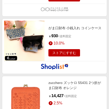
がま口財布 小銭入れ コインケース
930
+送料固定
￥
10.0%
ストアにすすむ
zucchero ズッケロ 55431 2つ折が
ま口財布 オレンジ
14,427
+送料固定
￥
2.5%