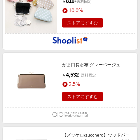
810
+送料固定
￥
10.0%
ストアにすすむ
がま口長財布 グレーベージュ
4,532
+送料固定
￥
2.5%
ストアにすすむ
【ズッケロ/zucchero】ウッドパー