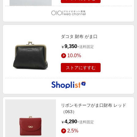
ダコタ 財布 がま口
9,350
+送料固定
￥
10.0%
ストアにすすむ
リボンモチーフがま口財布 レッド
（063）
4,290
+送料固定
￥
2.5%