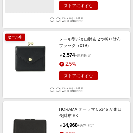
ストアにすすむ
セール中
メール型がま口財布 2つ折り財布
ブラック（019）
2,574
+送料固定
￥
2.5%
ストアにすすむ
HORAMA オーラマ 55346 がま口
長財布 BK
14,968
+送料固定
￥