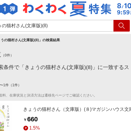
ショッピング
旅行
サ
うの猫村さん(文庫版)(8)
」の検索結果
覧
（
0
件）
索条件で「きょうの猫村さん(文庫版)(8)」に一致する
〜
1
件
（
1
件）
送料、在庫状況と決済方法は遷移先ページでご確認ください。
きょうの猫村さん（文庫版）(８)マガジンハウス文
660
￥
1.5%