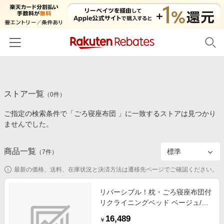
ホーム
ストア一覧
カテゴリー一覧
（
0
件）
ご指定の検索条件で「ごろ寝座布団 」に一致するストアは見つかり
百貨店・総合ECモール
イベント一覧
ませんでした。
ファッション・インナー・小物
リーベイツ注目ストア
ヘルプ
食品・スイーツ・お酒
商品一覧
（
7
件）
初回購入者限定特典
友達紹介
日用品・キッチン用品
対象ストア新規限定特典
最新の価格、送料、在庫状況と決済方法は遷移先ページでご確認ください。
コスメ・健康・医薬品
楽天IDでログイン/会員登録
新着ストアのご紹介
リバーシブル！枕・ごろ寝座布団付
キッズ・ベビー用品
リクライニングベッド ベージュ/ブ
電子書籍特集
ラウン 幅６２Ｘ奥１９０Ｘ高２
家電・PC・スマホ・カメラ
16,489
楽天ペイ導入ストア
￥
５〜７８ インテリア 花 冬号 リバ