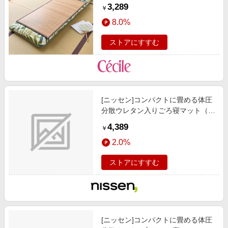
3,289
￥
8.0%
ストアにすすむ
[ニッセン]コンパクトに畳める体圧
分散ウレタン入りごろ寝マット（布
団）ダニクリーンシリーズ/カーテ
4,389
￥
ン/ラグ/寝具 / クッション/クッショ
2.0%
ンカバー / ごろ寝マット/お昼寝マ
ット/ブルーグレー
ストアにすすむ
[ニッセン]コンパクトに畳める体圧