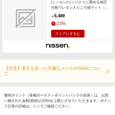
[ニッセン]コンパクトに畳める体圧
分散ウレタン入りごろ寝マット（布
団）ダニクリーンシリーズ/カーテ
5,489
￥
ン/ラグ/寝具 / クッション/クッショ
2.0%
ンカバー / ごろ寝マット/お昼寝マ
ット/ネイビー
ストアにすすむ
【注意】楽天を装った不審なメールやSMSについ
て
獲得ポイント（各種ボーナス＋ポイントバックの合算）は、お買
い物された金額(税抜)の20%を上限とさせていただきます。ポイン
ト計算の詳細は
こちら
でご確認ください。