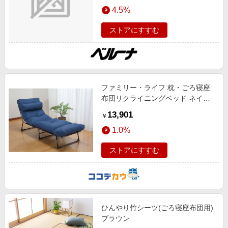
エンタメ
4.5%
ーシブル,折りたたみ
楽天サービス特集
スポーツ・アウトドア・ゴルフ
旅行特集
ストアにすすむ
インテリア・寝具
わくわく夏特集
ペット・花・DIY・車
50万ポイント山分けキャンペーン
旅行・レジャー・ホテル予約
とことん買い物チャレンジ
ファミリー・ライフ 枕・ごろ寝座
生活・お役立ち
Apple公式サイト×楽天カード分割払い
布団リクライニングベッド ネイビ
金融・マネー・保険
ー
Samsung ボーナスキャンペーン
13,901
￥
デジタルコンテンツ
週末の高還元 夏の長期版
1.0%
ビジネス・その他サービス
ストアにすすむ
ひんやり竹シーツ(ごろ寝座布団用)
ブラウン