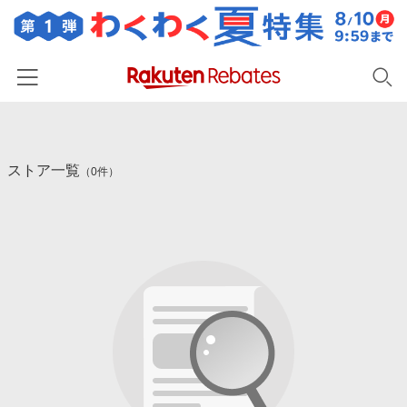
ホーム
ストア一覧
カテゴリー一覧
（0件）
百貨店・総合ECモール
イベント一覧
ファッション・インナー・小物
リーベイツ注目ストア
ヘルプ
食品・スイーツ・お酒
初回購入者限定特典
友達紹介
日用品・キッチン用品
対象ストア新規限定特典
コスメ・健康・医薬品
楽天IDでログイン/会員登録
新着ストアのご紹介
キッズ・ベビー用品
電子書籍特集
家電・PC・スマホ・カメラ
楽天ペイ導入ストア