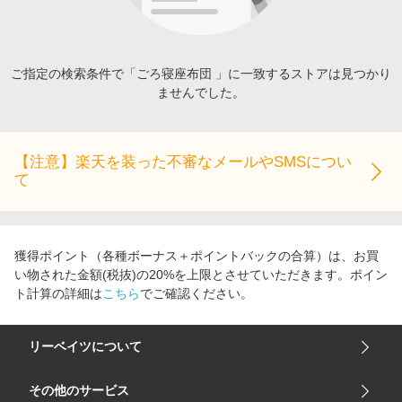
エンタメ
楽天サービス特集
スポーツ・アウトドア・ゴルフ
旅行特集
インテリア・寝具
ご指定の検索条件で「ごろ寝座布団 」に一致するストアは見つかり
お中元特集2026
ませんでした。
ペット・花・DIY・車
わくわく夏特集
旅行・レジャー・ホテル予約
とことん買い物チャレンジ
生活・お役立ち
【注意】楽天を装った不審なメールやSMSについ
Apple公式サイト×楽天カード分割払い
て
金融・マネー・保険
Qoo10メガポ
デジタルコンテンツ
ビジネス・その他サービス
獲得ポイント（各種ボーナス＋ポイントバックの合算）は、お買
い物された金額(税抜)の20%を上限とさせていただきます。ポイン
ト計算の詳細は
こちら
でご確認ください。
リーベイツについて
会社概要
その他のサービス