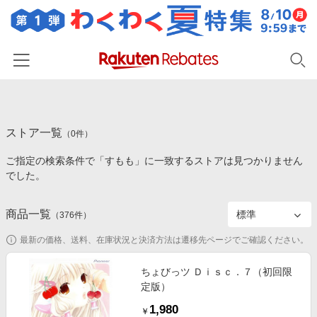
ホーム
ストア一覧
カテゴリー一覧
（
0
件）
ご指定の検索条件で「すもも」に一致するストアは見つかりません
百貨店・総合ECモール
イベント一覧
でした。
ファッション・インナー・小物
リーベイツ注目ストア
ヘルプ
食品・スイーツ・お酒
商品一覧
（
376
件）
初回購入者限定特典
友達紹介
日用品・キッチン用品
対象ストア新規限定特典
最新の価格、送料、在庫状況と決済方法は遷移先ページでご確認ください。
コスメ・健康・医薬品
楽天IDでログイン/会員登録
新着ストアのご紹介
ちょびっツ Ｄｉｓｃ．７（初回限
キッズ・ベビー用品
定版）
電子書籍特集
家電・PC・スマホ・カメラ
1,980
楽天ペイ導入ストア
￥