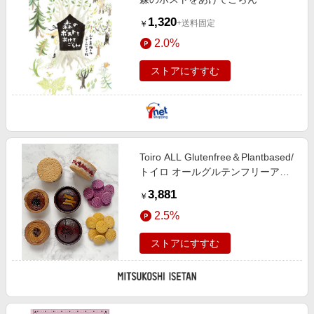
1,320
+送料固定
￥
2.0%
ストアにすすむ
Toiro ALL Glutenfree＆Plantbased/
トイロ オールグルテンフリーアン
ドプラントベース グルテンフリー
3,881
￥
& プラントベーススイーツ詰合せ
2.5%
パン・焼き菓子（洋菓子）【三越伊
勢丹/公式】
ストアにすすむ