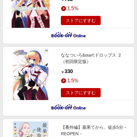
￥
1.5%
ストアにすすむ
ななついろ&starf;ドロップス ２
（初回限定版）
330
￥
1.5%
ストアにすすむ
【番外編】最果てから、徒歩5分－
REOPEN－