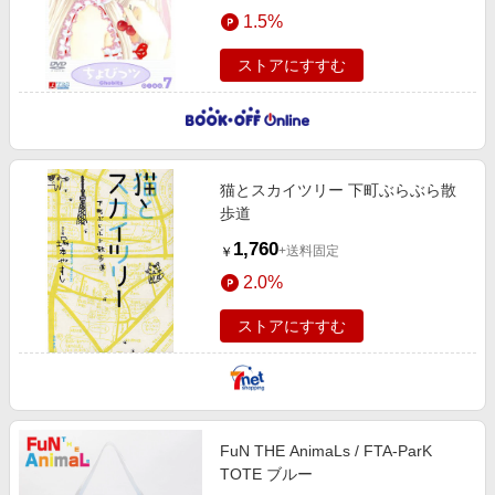
エンタメ
1.5%
楽天サービス特集
スポーツ・アウトドア・ゴルフ
旅行特集
ストアにすすむ
インテリア・寝具
お中元特集2026
ペット・花・DIY・車
わくわく夏特集
旅行・レジャー・ホテル予約
とことん買い物チャレンジ
猫とスカイツリー 下町ぶらぶら散
生活・お役立ち
Apple公式サイト×楽天カード分割払い
歩道
金融・マネー・保険
Qoo10メガポ
1,760
+送料固定
￥
デジタルコンテンツ
2.0%
ビジネス・その他サービス
ストアにすすむ
FuN THE AnimaLs / FTA-ParK
TOTE ブルー