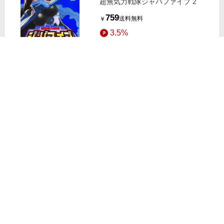
超無気力戦隊ジャパファイブ 2
759
送料無料
￥
3.5%
ストアにすすむ
ドＳ眼鏡のフラチな誘惑Ｓｇｉｒｌ
Ｃ
275
￥
1.5%
ストアにすすむ