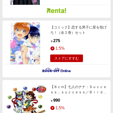
【コミック】恋する男子に星を投げ
ろ！（全２巻）セット
275
￥
1.5%
ストアにすすむ
【８ｃｍ】七人のナナ：Ｓｕｃｃｅ
ｓｓ，ｓｕｃｃｅｓｓ／Ｂｉｒｄｉ
ｅ，ｂｉｒｄｉｅ
990
￥
1.5%