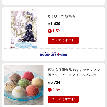
ちょびっツ 総集編
1,430
￥
1.5%
ストアにすすむ
高知 久保田食品 おすすめカップ12
個セット アイスクリーム(バニラ・
抹茶・苺・ごま・ラムレーズン・チ
5,724
￥
ョコレート・碁石茶)・シャーベッ
4.5%
ト(苺・皮入り柚子・すも
ストアにすすむ