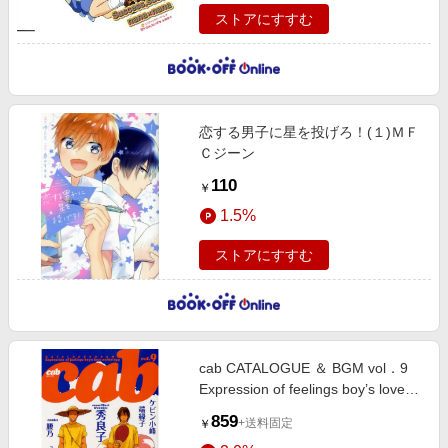
ストアにすすむ
恋する男子に星を投げろ！(１)ＭＦ
Ｃジーン
110
￥
1.5%
ストアにすすむ
cab CATALOGUE ＆ BGM vol．9
Expression of feelings boy’s love
anthol
859
+送料固定
￥