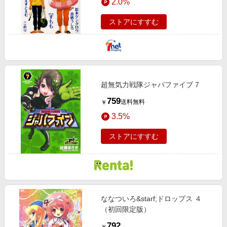
2.0%
ストアにすすむ
超無気力戦隊ジャパファイブ 7
759
送料無料
￥
3.5%
ストアにすすむ
ななついろ&starf;ドロップス ４
（初回限定版）
792