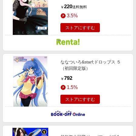
220
送料無料
￥
3.5%
ストアにすすむ
ななついろ&starf;ドロップス ５
（初回限定版）
792
￥
1.5%
ストアにすすむ