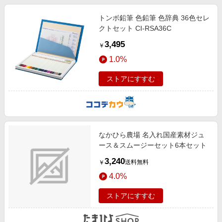
トンボ鉛筆 色鉛筆 色辞典 36色セレ
クトセット CI-RSA36C
3,495
￥
1.0%
ストアにすすむ
なかひら農場 名入れ国産素材ジュ
ース＆スムージーセット6本セット
3,240
送料無料
￥
4.0%
ストアにすすむ