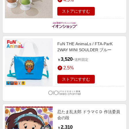
ストアにすすむ
FuN THE AnimaLs / FTA-ParK
2WAY MINI SOULDER ブルー
3,520
+送料固定
￥
2.5%
ストアにすすむ
忍たま乱太郎 ドラマＣＤ 作法委員
会の段
2,310
￥