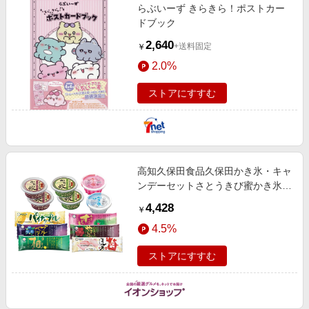
らぶいーず きらきら！ポストカー
ドブック
2,640
+送料固定
￥
2.0%
ストアにすすむ
高知久保田食品久保田かき氷・キャ
ンデーセットさとうきび蜜かき氷十
勝小豆・さとうきび蜜かき氷抹茶と
4,428
￥
十勝小豆、かき氷白蜜・かき氷いち
4.5%
ご蜜、アイスキャンデー
ストアにすすむ