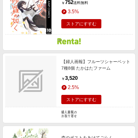
752
送料無料
￥
3.5%
ストアにすすむ
【婦人画報】フルーツシャーベット
7種8個 たかはたファーム
3,520
￥
2.5%
ストアにすすむ
森のポストをあけてごらん