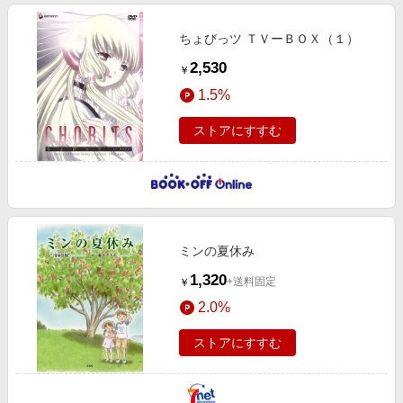
ちょびっツ ＴＶーＢＯＸ（１）
2,530
￥
1.5%
ストアにすすむ
ミンの夏休み
1,320
+送料固定
￥
2.0%
ストアにすすむ