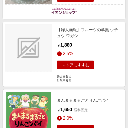
【婦人画報】フルーツの羊羹 ウチ
ュウ ワガシ
1,880
￥
2.5%
ストアにすすむ
まんまるまるごとりんごパイ
1,650
+送料固定
￥
2.0%