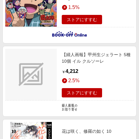
1.5%
ストアにすすむ
【婦人画報】甲州生ジェラート 5種
10個 イル クルソーレ
4,212
￥
2.5%
ストアにすすむ
花は咲く、修羅の如く 10