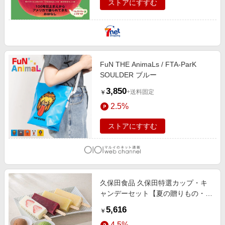
ストアにすすむ
FuN THE AnimaLs / FTA-ParK
SOULDER ブルー
3,850
+送料固定
￥
2.5%
ストアにすすむ
久保田食品 久保田特選カップ・キ
ャンデーセット【夏の贈りもの・お
中元】 スイーツ
5,616
￥
4.5%