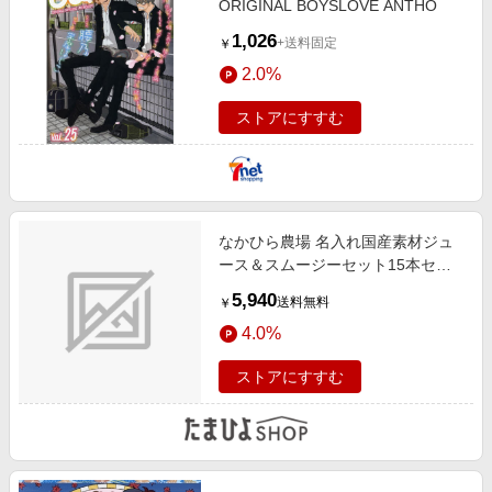
ORIGINAL BOYSLOVE ANTHO
1,026
+送料固定
￥
2.0%
ストアにすすむ
なかひら農場 名入れ国産素材ジュ
ース＆スムージーセット15本セッ
ト
5,940
送料無料
￥
4.0%
ストアにすすむ