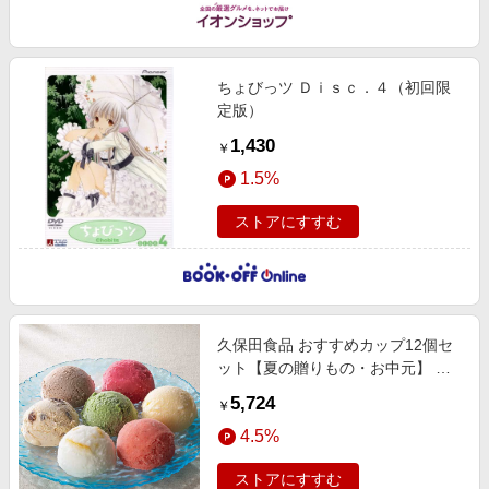
ちょびっツ Ｄｉｓｃ．４（初回限
定版）
1,430
￥
1.5%
ストアにすすむ
久保田食品 おすすめカップ12個セ
ット【夏の贈りもの・お中元】 ス
イーツ
5,724
￥
4.5%
ストアにすすむ