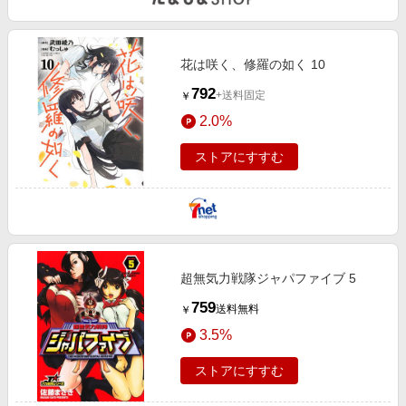
花は咲く、修羅の如く 10
792
+送料固定
￥
2.0%
ストアにすすむ
超無気力戦隊ジャパファイブ 5
759
送料無料
￥
3.5%
ストアにすすむ