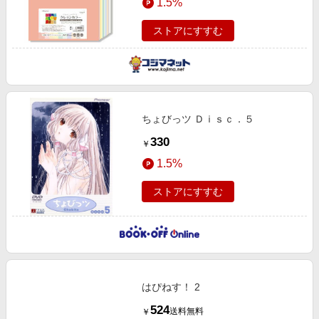
1.5%
ストアにすすむ
ちょびっツ Ｄｉｓｃ．５
330
￥
1.5%
ストアにすすむ
はぴねす！ 2
524
送料無料
￥