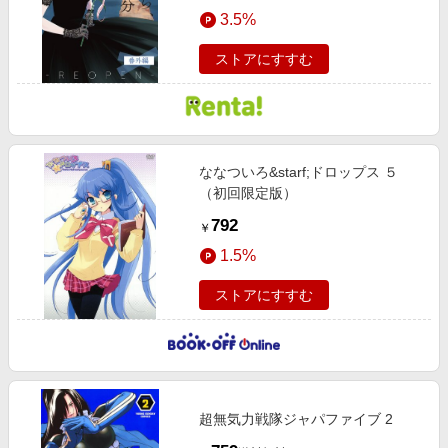
エンタメ
3.5%
楽天サービス特集
スポーツ・アウトドア・ゴルフ
旅行特集
ストアにすすむ
インテリア・寝具
お中元特集2026
ペット・花・DIY・車
わくわく夏特集
旅行・レジャー・ホテル予約
とことん買い物チャレンジ
ななついろ&starf;ドロップス ５
生活・お役立ち
Apple公式サイト×楽天カード分割払い
（初回限定版）
金融・マネー・保険
Qoo10メガポ
792
￥
デジタルコンテンツ
1.5%
ビジネス・その他サービス
ストアにすすむ
超無気力戦隊ジャパファイブ 2