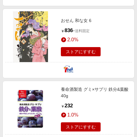
おせん 和な女 6
836
+送料固定
￥
2.0%
ストアにすすむ
養命酒製造 グミ×サプリ 鉄分&葉酸
40g
232
￥
1.0%
ストアにすすむ