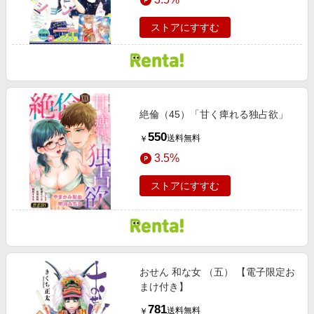
ストアにすすむ
絶倫（45）「甘く痺れる独占欲」
550
送料無料
￥
3.5%
ストアにすすむ
おせん 和な女 （五） 【電子限定お
まけ付き】
781
送料無料
￥