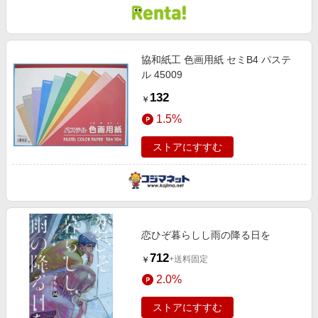
協和紙工 色画用紙 セミB4 パステ
ル 45009
132
￥
1.5%
ストアにすすむ
恋ひぞ暮らしし雨の降る日を
712
+送料固定
￥
2.0%
ストアにすすむ