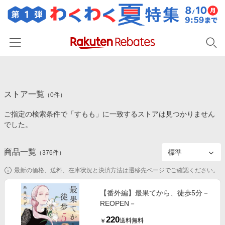
ホーム
ストア一覧
カテゴリー一覧
（
0
件）
ご指定の検索条件で「すもも」に一致するストアは見つかりません
百貨店・総合ECモール
イベント一覧
でした。
ファッション・インナー・小物
リーベイツ注目ストア
ヘルプ
食品・スイーツ・お酒
商品一覧
（
376
件）
初回購入者限定特典
友達紹介
日用品・キッチン用品
対象ストア新規限定特典
最新の価格、送料、在庫状況と決済方法は遷移先ページでご確認ください。
コスメ・健康・医薬品
楽天IDでログイン/会員登録
新着ストアのご紹介
【番外編】最果てから、徒歩5分－
キッズ・ベビー用品
REOPEN－
電子書籍特集
家電・PC・スマホ・カメラ
220
楽天ペイ導入ストア
送料無料
￥