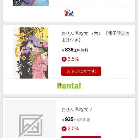
おせん 和な女 （六） 【電子限定お
まけ付き】
836
送料無料
￥
3.5%
ストアにすすむ
おせん 和な女 7
935
+送料固定
￥
2.0%