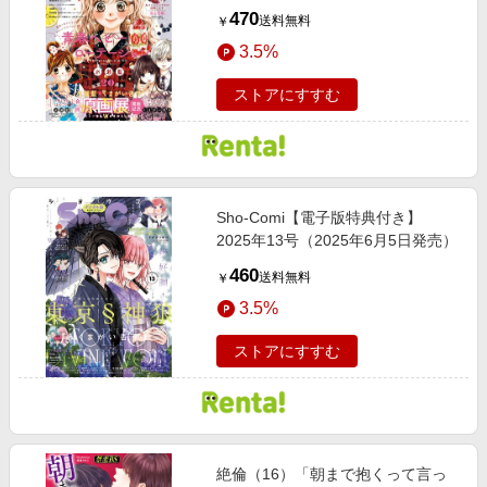
売）
470
送料無料
￥
3.5%
ストアにすすむ
Sho‐Comi【電子版特典付き】
2025年13号（2025年6月5日発売）
460
送料無料
￥
3.5%
ストアにすすむ
絶倫（16）「朝まで抱くって言っ