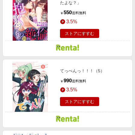
たよな？」
550
送料無料
￥
3.5%
ストアにすすむ
てっぺんっ！！！（5）
990
送料無料
￥
3.5%
ストアにすすむ