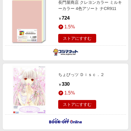
長門屋商店 クレヨンカラー ミルキ
ーカラー 4色アソート ナCR911
724
￥
1.5%
ストアにすすむ
ちょびっツ Ｄｉｓｃ．２
330
￥
1.5%
ストアにすすむ