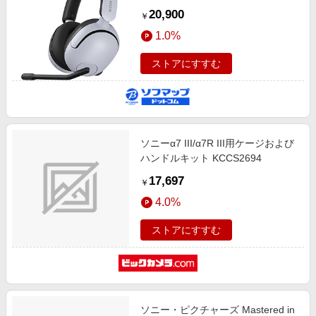
H5「モンスターハンターワイル
20,900
￥
ズ」推奨音質 ホワイト ［ワイヤレ
1.0%
ス（USB）＋有線 /両耳 /ヘッドバ
ンドタイプ］
ストアにすすむ
ソニーα7 III/α7R III用ケージおよび
ハンドルキット KCCS2694
17,697
￥
4.0%
ストアにすすむ
ソニー・ピクチャーズ Mastered in