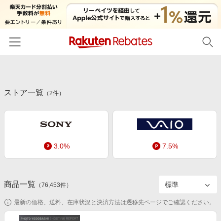
ホーム
ストア一覧
カテゴリー一覧
（
2
件）
百貨店・総合ECモール
イベント一覧
ファッション・インナー・小物
リーベイツ注目ストア
ヘルプ
食品・スイーツ・お酒
3.0%
7.5%
初回購入者限定特典
友達紹介
日用品・キッチン用品
対象ストア新規限定特典
コスメ・健康・医薬品
楽天IDでログイン/会員登録
新着ストアのご紹介
商品一覧
（
76,453
件）
キッズ・ベビー用品
電子書籍特集
最新の価格、送料、在庫状況と決済方法は遷移先ページでご確認ください。
家電・PC・スマホ・カメラ
楽天ペイ導入ストア