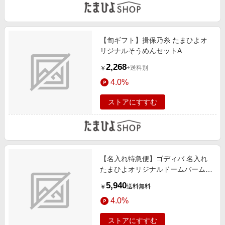
【旬ギフト】揖保乃糸 たまひよオ
リジナルそうめんセットA
2,268
+送料別
￥
4.0%
ストアにすすむ
【名入れ特急便】ゴディバ 名入れ
たまひよオリジナルドームバームク
ーヘン＆クッキー22個入
5,940
送料無料
￥
4.0%
ストアにすすむ