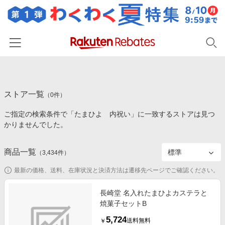
ホーム
ストア一覧
カテゴリー一覧
（
0
件）
ご指定の検索条件で「たまひよ 内祝い」に一致するストアは見つ
百貨店・総合ECモール
イベント一覧
かりませんでした。
ファッション・インナー・小物
リーベイツ注目ストア
ヘルプ
食品・スイーツ・お酒
商品一覧
（
3,434
件）
初回購入者限定特典
友達紹介
日用品・キッチン用品
対象ストア新規限定特典
最新の価格、送料、在庫状況と決済方法は遷移先ページでご確認ください。
コスメ・健康・医薬品
楽天IDでログイン/会員登録
新着ストアのご紹介
長崎堂 名入れたまひよカステラと
キッズ・ベビー用品
焼菓子セットB
電子書籍特集
家電・PC・スマホ・カメラ
5,724
楽天ペイ導入ストア
送料無料
￥