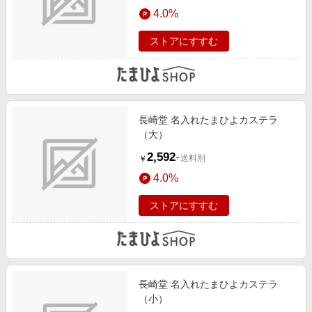
エンタメ
4.0%
楽天サービス特集
スポーツ・アウトドア・ゴルフ
旅行特集
ストアにすすむ
インテリア・寝具
お中元特集2026
ペット・花・DIY・車
わくわく夏特集
旅行・レジャー・ホテル予約
とことん買い物チャレンジ
長崎堂 名入れたまひよカステラ
生活・お役立ち
Apple公式サイト×楽天カード分割払い
（大）
金融・マネー・保険
Qoo10メガポ
2,592
+送料別
￥
デジタルコンテンツ
4.0%
ビジネス・その他サービス
ストアにすすむ
長崎堂 名入れたまひよカステラ
（小）