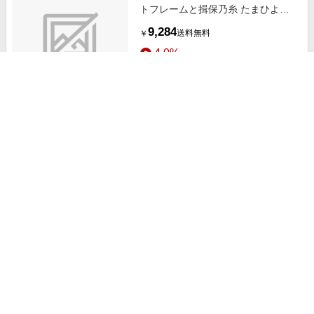
トフレームと揖保乃糸 たまひよオ
リジナルそうめんセットB
9,284
送料無料
￥
4.0%
ストアにすすむ
【旬ギフト】名入れ木製ダブルフォ
トフレームと揖保乃糸 たまひよオ
リジナルそうめんセットA
8,030
送料無料
￥
4.0%
ストアにすすむ