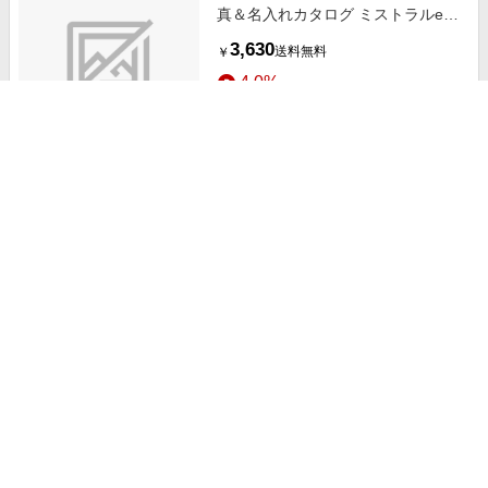
真＆名入れカタログ ミストラルe-
order ソレル
3,630
送料無料
￥
4.0%
ストアにすすむ
【旬ギフト】千疋屋 写真＆名入れ
アフタヌーンティーセットB
9,990
送料無料
￥
4.0%
ストアにすすむ