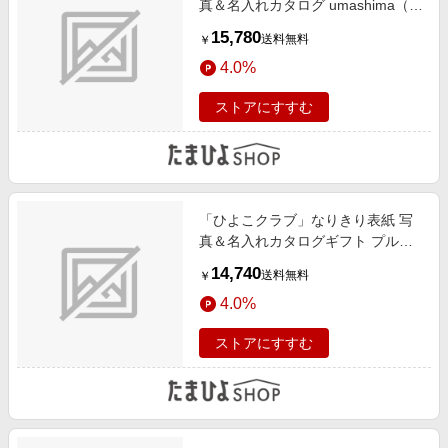
真＆名入れカタログ umashima（う
ましま） 詩とフィナンシェ＆ウェ
15,780
送料無料
￥
ッジウッド22個
4.0%
ストアにすすむ
「ひよこクラブ」なりきり表紙 写
真＆名入れカタログギフト プルミ
エ プロプル
14,740
送料無料
￥
4.0%
ストアにすすむ