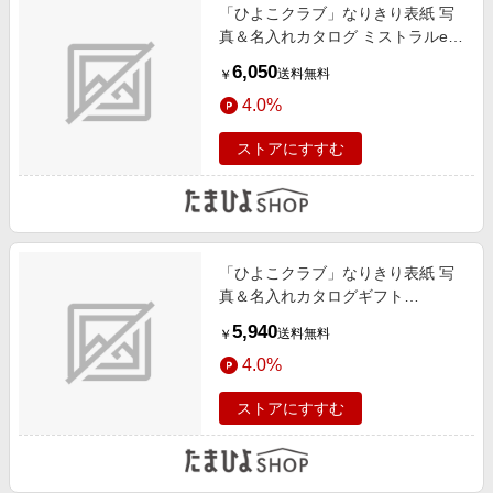
「ひよこクラブ」なりきり表紙 写
真＆名入れカタログ ミストラルe-
order フレーム付き セージ
6,050
送料無料
￥
4.0%
ストアにすすむ
「ひよこクラブ」なりきり表紙 写
真＆名入れカタログギフト
HARMONICK e-book（カードタイ
5,940
送料無料
￥
プ） HSR
4.0%
ストアにすすむ