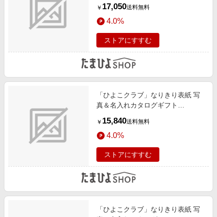
いお肉の贈り物 HML
17,050
送料無料
￥
4.0%
ストアにすすむ
「ひよこクラブ」なりきり表紙 写
真＆名入れカタログギフト
umashima（うましま） 詩とナチュ
15,840
送料無料
￥
クルタオルセットA
4.0%
ストアにすすむ
「ひよこクラブ」なりきり表紙 写