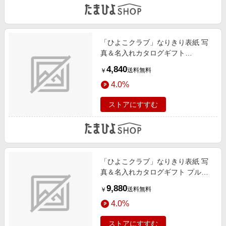
「ひよこクラブ」なりきり表紙 写
真＆名入れカタログギフト
HARMONICK e-book（カードタイ
4,840
送料無料
￥
プ） HSG
4.0%
ストアにすすむ
「ひよこクラブ」なりきり表紙 写
真＆名入れカタログギフト プルミ
エ シャルマンと文明堂 お福分けカ
9,880
送料無料
￥
ステラ詰合せA
4.0%
ストアにすすむ