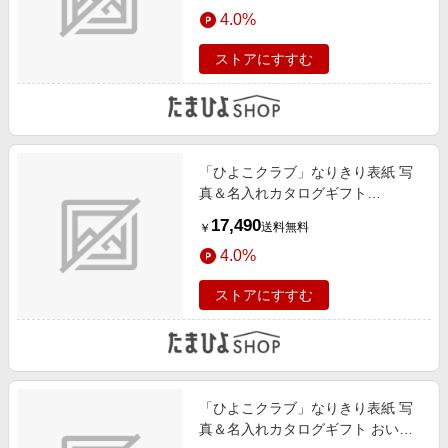
エンタメ
4.0%
楽天サービス特集
スポーツ・アウトドア・ゴルフ
旅行特集
ストアにすすむ
インテリア・寝具
お中元特集2026
ペット・花・DIY・車
わくわく夏特集
旅行・レジャー・ホテル予約
とことん買い物チャレンジ
「ひよこクラブ」なりきり表紙 写
生活・お役立ち
Apple公式サイト×楽天カード分割払い
真＆名入れカタログギフト
金融・マネー・保険
umashima（うましま） 詩とナチュ
Qoo10メガポ
17,490
送料無料
￥
クルタオルセットB
デジタルコンテンツ
4.0%
ビジネス・その他サービス
ストアにすすむ
「ひよこクラブ」なりきり表紙 写
真＆名入れカタログギフト おいし