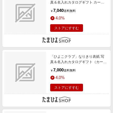
真＆名入れカタログギフト カード
タイプ HAC
7,040
送料無料
￥
4.0%
ストアにすすむ
「ひよこクラブ」なりきり表紙 写
真＆名入れカタログギフト（カード
タイプ） HSGとゴディバ ショコラ
7,000
送料無料
￥
＆ブラン ラングドシャクッキー18
4.0%
枚入
ストアにすすむ