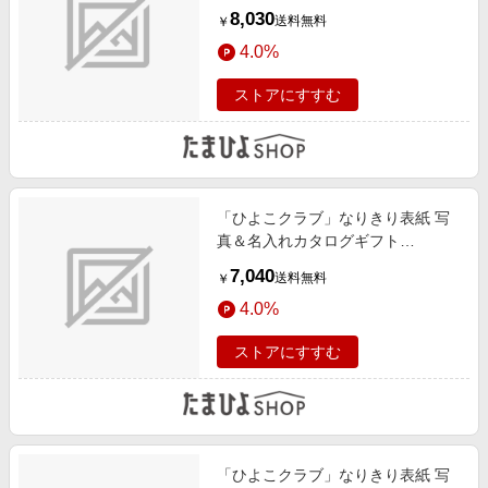
order プルメリア
8,030
送料無料
￥
4.0%
ストアにすすむ
「ひよこクラブ」なりきり表紙 写
真＆名入れカタログギフト
HARMONICK e-book（カードタイ
7,040
送料無料
￥
プ） HSC
4.0%
ストアにすすむ
「ひよこクラブ」なりきり表紙 写