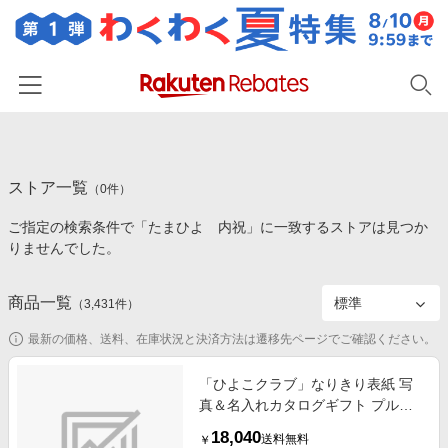
ホーム
ストア一覧
カテゴリー一覧
（
0
件）
ご指定の検索条件で「たまひよ 内祝」に一致するストアは見つか
百貨店・総合ECモール
イベント一覧
りませんでした。
ファッション・インナー・小物
リーベイツ注目ストア
ヘルプ
食品・スイーツ・お酒
商品一覧
（
3,431
件）
初回購入者限定特典
友達紹介
日用品・キッチン用品
対象ストア新規限定特典
最新の価格、送料、在庫状況と決済方法は遷移先ページでご確認ください。
コスメ・健康・医薬品
楽天IDでログイン/会員登録
新着ストアのご紹介
「ひよこクラブ」なりきり表紙 写
キッズ・ベビー用品
真＆名入れカタログギフト プルミ
電子書籍特集
エ モデスト
家電・PC・スマホ・カメラ
18,040
楽天ペイ導入ストア
送料無料
￥