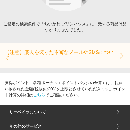
エンタメ
楽天サービス特集
スポーツ・アウトドア・ゴルフ
旅行特集
インテリア・寝具
ご指定の検索条件で「ちいかわ プリンハウス」に一致する商品は見
わくわく夏特集
つかりませんでした。
ペット・花・DIY・車
とことん買い物チャレンジ
旅行・レジャー・ホテル予約
Apple公式サイト×楽天カード分割払い
生活・お役立ち
【注意】楽天を装った不審なメールやSMSについ
Qoo10メガポ
て
金融・マネー・保険
Samsung ボーナスキャンペーン
デジタルコンテンツ
週末の高還元 夏の長期版
ビジネス・その他サービス
獲得ポイント（各種ボーナス＋ポイントバックの合算）は、お買
い物された金額(税抜)の20%を上限とさせていただきます。ポイン
ト計算の詳細は
こちら
でご確認ください。
リーベイツについて
会社概要
その他のサービス