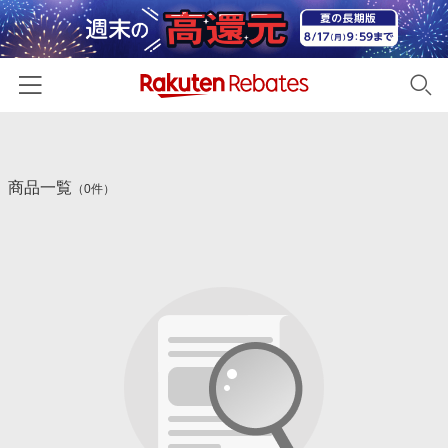
ホーム
商品一覧
カテゴリー一覧
（0件）
百貨店・総合ECモール
イベント一覧
ファッション・インナー・小物
リーベイツ注目ストア
ヘルプ
食品・スイーツ・お酒
初回購入者限定特典
友達紹介
日用品・キッチン用品
対象ストア新規限定特典
コスメ・健康・医薬品
楽天IDでログイン/会員登録
新着ストアのご紹介
キッズ・ベビー用品
電子書籍特集
家電・PC・スマホ・カメラ
楽天ペイ導入ストア