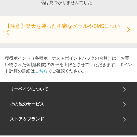
品は見つかりませんでした。
エンタメ
楽天サービス特集
スポーツ・アウトドア・ゴルフ
旅行特集
インテリア・寝具
【注意】楽天を装った不審なメールやSMSについ
わくわく夏特集
て
ペット・花・DIY・車
とことん買い物チャレンジ
旅行・レジャー・ホテル予約
Apple公式サイト×楽天カード分割払い
生活・お役立ち
Qoo10メガポ
獲得ポイント（各種ボーナス＋ポイントバックの合算）は、お買
金融・マネー・保険
い物された金額(税抜)の20%を上限とさせていただきます。ポイン
Samsung ボーナスキャンペーン
ト計算の詳細は
こちら
でご確認ください。
デジタルコンテンツ
週末の高還元 夏の長期版
ビジネス・その他サービス
リーベイツについて
会社概要
その他のサービス
ご利用ガイド
楽天市場
ストア＆ブランド
サイトマップ
楽天モバイル
ユニクロオンラインストア
リーベイツ 公式アプリ