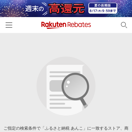
ホーム
カテゴリー一覧
百貨店・総合ECモール
イベント一覧
ファッション・インナー・小物
リーベイツ注目ストア
ヘルプ
食品・スイーツ・お酒
初回購入者限定特典
友達紹介
日用品・キッチン用品
対象ストア新規限定特典
コスメ・健康・医薬品
楽天IDでログイン/会員登録
新着ストアのご紹介
キッズ・ベビー用品
電子書籍特集
家電・PC・スマホ・カメラ
ご指定の検索条件で「ふるさと納税 あんこ」に一致するストア、商
楽天ペイ導入ストア