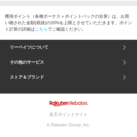
エンタメ
楽天サービス特集
スポーツ・アウトドア・ゴルフ
獲得ポイント（各種ボーナス＋ポイントバックの合算）は、お買
旅行特集
い物された金額(税抜)の20%を上限とさせていただきます。ポイン
インテリア・寝具
お中元特集2026
ト計算の詳細は
こちら
でご確認ください。
ペット・花・DIY・車
わくわく夏特集
旅行・レジャー・ホテル予約
リーベイツについて
とことん買い物チャレンジ
生活・お役立ち
Apple公式サイト×楽天カード分割払い
会社概要
その他のサービス
金融・マネー・保険
Qoo10メガポ
ご利用ガイド
デジタルコンテンツ
楽天市場
ストア＆ブランド
サイトマップ
ビジネス・その他サービス
楽天モバイル
ユニクロオンラインストア
リーベイツ 公式アプリ
GU（ジーユー）
リーベイツ ポイントアシスト
資生堂オンラインストア
ヘルプ・お問い合わせ
楽天ポイントサイト
Apple公式サイト
利用規約
© Rakuten Group, Inc.
アカチャンホンポ
プライバシーポリシー