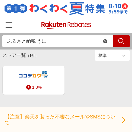
絞り込み
ストアのみ
すべて
商品のみ
ホーム
ストア一覧
カテゴリー一覧
（
1
件）
百貨店・総合ECモール
イベント一覧
ファッション・インナー・小物
リーベイツ注目ストア
ヘルプ
食品・スイーツ・お酒
1.0%
初回購入者限定特典
友達紹介
日用品・キッチン用品
対象ストア新規限定特典
コスメ・健康・医薬品
楽天IDでログイン/会員登録
新着ストアのご紹介
キッズ・ベビー用品
【注意】楽天を装った不審なメールやSMSについ
電子書籍特集
て
家電・PC・スマホ・カメラ
楽天ペイ導入ストア