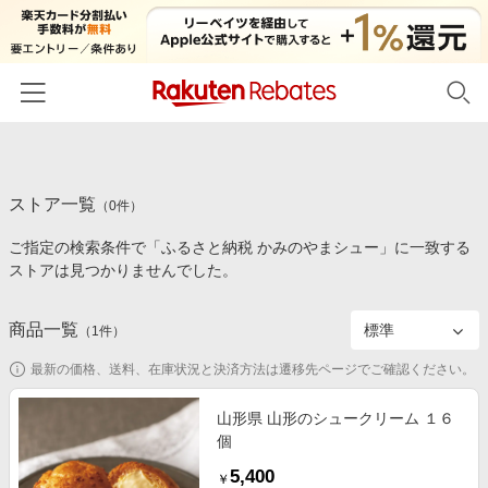
ホーム
ストア一覧
カテゴリー一覧
（
0
件）
ご指定の検索条件で「ふるさと納税 かみのやまシュー」に一致する
百貨店・総合ECモール
イベント一覧
ストアは見つかりませんでした。
ファッション・インナー・小物
リーベイツ注目ストア
ヘルプ
食品・スイーツ・お酒
商品一覧
（
1
件）
初回購入者限定特典
友達紹介
日用品・キッチン用品
対象ストア新規限定特典
最新の価格、送料、在庫状況と決済方法は遷移先ページでご確認ください。
コスメ・健康・医薬品
楽天IDでログイン/会員登録
新着ストアのご紹介
山形県 山形のシュークリーム １６
キッズ・ベビー用品
個
電子書籍特集
家電・PC・スマホ・カメラ
5,400
楽天ペイ導入ストア
￥