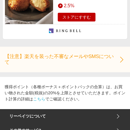
エンタメ
2.5%
楽天サービス特集
スポーツ・アウトドア・ゴルフ
旅行特集
ストアにすすむ
インテリア・寝具
わくわく夏特集
ペット・花・DIY・車
50万ポイント山分けキャンペーン
旅行・レジャー・ホテル予約
とことん買い物チャレンジ
生活・お役立ち
Apple公式サイト×楽天カード分割払い
【注意】楽天を装った不審なメールやSMSについ
金融・マネー・保険
て
Samsung ボーナスキャンペーン
デジタルコンテンツ
週末の高還元 夏の長期版
ビジネス・その他サービス
獲得ポイント（各種ボーナス＋ポイントバックの合算）は、お買
い物された金額(税抜)の20%を上限とさせていただきます。ポイン
ト計算の詳細は
こちら
でご確認ください。
リーベイツについて
会社概要