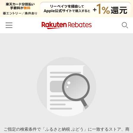
ホーム
カテゴリー一覧
百貨店・総合ECモール
イベント一覧
ファッション・インナー・小物
リーベイツ注目ストア
ヘルプ
食品・スイーツ・お酒
初回購入者限定特典
友達紹介
日用品・キッチン用品
対象ストア新規限定特典
コスメ・健康・医薬品
楽天IDでログイン/会員登録
新着ストアのご紹介
キッズ・ベビー用品
電子書籍特集
家電・PC・スマホ・カメラ
ご指定の検索条件で「ふるさと納税 ぶどう」に一致するストア、商
楽天ペイ導入ストア