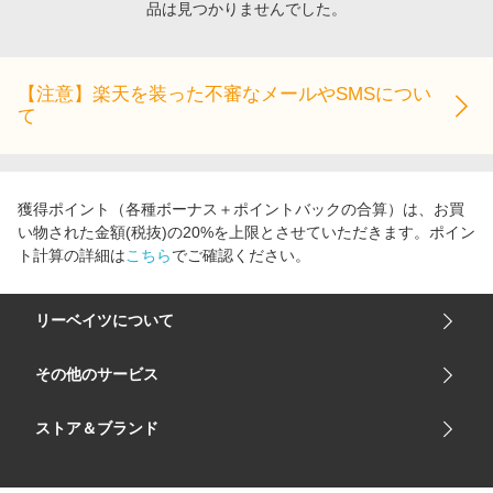
品は見つかりませんでした。
エンタメ
楽天サービス特集
スポーツ・アウトドア・ゴルフ
旅行特集
インテリア・寝具
【注意】楽天を装った不審なメールやSMSについ
わくわく夏特集
て
ペット・花・DIY・車
とことん買い物チャレンジ
旅行・レジャー・ホテル予約
Apple公式サイト×楽天カード分割払い
生活・お役立ち
Qoo10メガポ
獲得ポイント（各種ボーナス＋ポイントバックの合算）は、お買
金融・マネー・保険
い物された金額(税抜)の20%を上限とさせていただきます。ポイン
Samsung ボーナスキャンペーン
ト計算の詳細は
こちら
でご確認ください。
デジタルコンテンツ
週末の高還元 夏の長期版
ビジネス・その他サービス
リーベイツについて
会社概要
その他のサービス
ご利用ガイド
楽天市場
ストア＆ブランド
サイトマップ
楽天モバイル
ユニクロオンラインストア
リーベイツ 公式アプリ