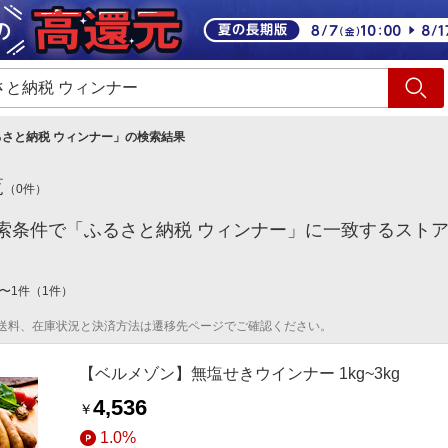
ショッピング
旅行
サ
るさと納税 ウィンナー
」の検索結果
覧
（
0
件）
索条件で「ふるさと納税 ウィンナー」に一致するスト
〜
1
件
（
1
件）
送料、在庫状況と決済方法は遷移先ページでご確認ください。
【ベルメゾン】無塩せきウインナー 1kg~3kg
4,536
￥
1.0%