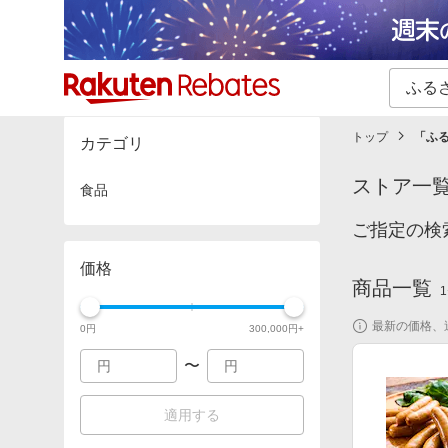
カテゴリー一覧
イベント一覧
トップ
「
ふ
カテゴリ
ストア一
食品
ご指定の検
価格
商品一覧
1
最新の価格、
0
円
300,000
円+
〜
適用する