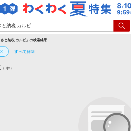
ショッピング
旅行
サ
るさと納税 カルビ
」の検索結果
すべて解除
覧
（0件）