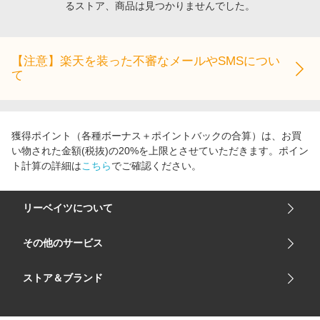
るストア、商品は見つかりませんでした。
エンタメ
楽天サービス特集
スポーツ・アウトドア・ゴルフ
旅行特集
インテリア・寝具
【注意】楽天を装った不審なメールやSMSについ
わくわく夏特集
て
ペット・花・DIY・車
とことん買い物チャレンジ
旅行・レジャー・ホテル予約
Apple公式サイト×楽天カード分割払い
生活・お役立ち
Qoo10メガポ
獲得ポイント（各種ボーナス＋ポイントバックの合算）は、お買
金融・マネー・保険
い物された金額(税抜)の20%を上限とさせていただきます。ポイン
Samsung ボーナスキャンペーン
ト計算の詳細は
こちら
でご確認ください。
デジタルコンテンツ
週末の高還元 夏の長期版
ビジネス・その他サービス
リーベイツについて
会社概要
その他のサービス
ご利用ガイド
楽天市場
ストア＆ブランド
サイトマップ
楽天モバイル
ユニクロオンラインストア
リーベイツ 公式アプリ