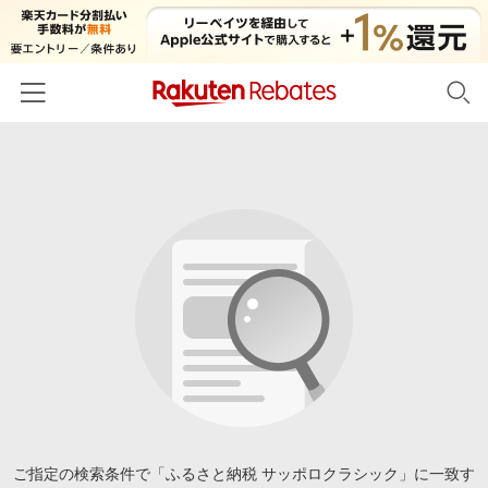
ホーム
カテゴリー一覧
百貨店・総合ECモール
イベント一覧
ファッション・インナー・小物
リーベイツ注目ストア
ヘルプ
食品・スイーツ・お酒
初回購入者限定特典
友達紹介
日用品・キッチン用品
対象ストア新規限定特典
コスメ・健康・医薬品
楽天IDでログイン/会員登録
新着ストアのご紹介
キッズ・ベビー用品
電子書籍特集
家電・PC・スマホ・カメラ
ご指定の検索条件で「ふるさと納税 サッポロクラシック」に一致す
楽天ペイ導入ストア