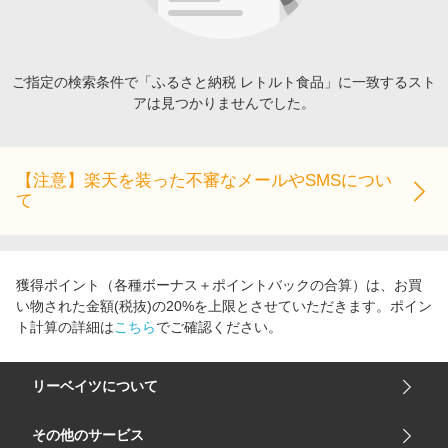
エンタメ
楽天サービス特集
スポーツ・アウトドア・ゴルフ
旅行特集
インテリア・寝具
ご指定の検索条件で「ふるさと納税 レトルト食品」に一致するスト
わくわく夏特集
アは見つかりませんでした。
ペット・花・DIY・車
とことん買い物チャレンジ
旅行・レジャー・ホテル予約
Apple公式サイト×楽天カード分割払い
生活・お役立ち
【注意】楽天を装った不審なメールやSMSについ
Qoo10メガポ
て
金融・マネー・保険
Samsung ボーナスキャンペーン
デジタルコンテンツ
週末の高還元 夏の長期版
ビジネス・その他サービス
獲得ポイント（各種ボーナス＋ポイントバックの合算）は、お買
い物された金額(税抜)の20%を上限とさせていただきます。ポイン
ト計算の詳細は
こちら
でご確認ください。
リーベイツについて
会社概要
その他のサービス