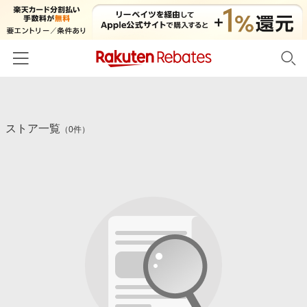
ホーム
ストア一覧
カテゴリー一覧
（0件）
百貨店・総合ECモール
イベント一覧
ファッション・インナー・小物
リーベイツ注目ストア
ヘルプ
食品・スイーツ・お酒
初回購入者限定特典
友達紹介
日用品・キッチン用品
対象ストア新規限定特典
コスメ・健康・医薬品
楽天IDでログイン/会員登録
新着ストアのご紹介
キッズ・ベビー用品
電子書籍特集
家電・PC・スマホ・カメラ
楽天ペイ導入ストア