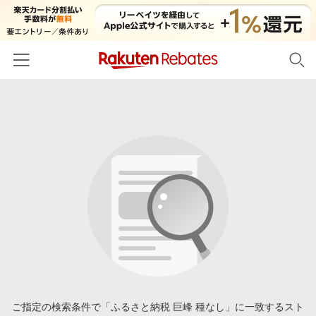
ホーム
カテゴリー一覧
百貨店・総合ECモール
イベント一覧
ファッション・インナー・小物
リーベイツ注目ストア
ヘルプ
食品・スイーツ・お酒
初回購入者限定特典
友達紹介
日用品・キッチン用品
対象ストア新規限定特典
コスメ・健康・医薬品
楽天IDでログイン/会員登録
新着ストアのご紹介
キッズ・ベビー用品
電子書籍特集
家電・PC・スマホ・カメラ
ご指定の検索条件で「ふるさと納税 巨峰 種なし」に一致するスト
楽天ペイ導入ストア