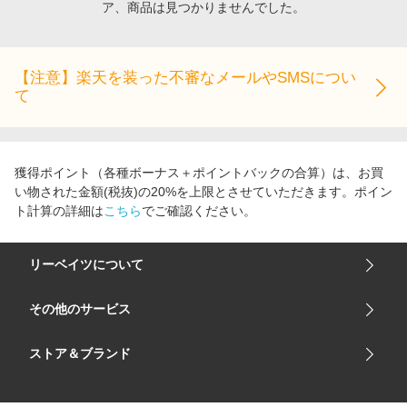
ア、商品は見つかりませんでした。
エンタメ
楽天サービス特集
スポーツ・アウトドア・ゴルフ
旅行特集
インテリア・寝具
【注意】楽天を装った不審なメールやSMSについ
わくわく夏特集
て
ペット・花・DIY・車
とことん買い物チャレンジ
旅行・レジャー・ホテル予約
Apple公式サイト×楽天カード分割払い
生活・お役立ち
Qoo10メガポ
獲得ポイント（各種ボーナス＋ポイントバックの合算）は、お買
金融・マネー・保険
い物された金額(税抜)の20%を上限とさせていただきます。ポイン
Samsung ボーナスキャンペーン
ト計算の詳細は
こちら
でご確認ください。
デジタルコンテンツ
週末の高還元 夏の長期版
ビジネス・その他サービス
リーベイツについて
会社概要
その他のサービス
ご利用ガイド
楽天市場
ストア＆ブランド
サイトマップ
楽天モバイル
ユニクロオンラインストア
リーベイツ 公式アプリ