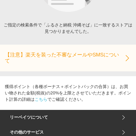
エンタメ
楽天サービス特集
スポーツ・アウトドア・ゴルフ
旅行特集
インテリア・寝具
ご指定の検索条件で「ふるさと納税 沖縄そば」に一致するストアは
お中元特集2026
見つかりませんでした。
ペット・花・DIY・車
わくわく夏特集
旅行・レジャー・ホテル予約
とことん買い物チャレンジ
生活・お役立ち
【注意】楽天を装った不審なメールやSMSについ
Apple公式サイト×楽天カード分割払い
て
金融・マネー・保険
Qoo10メガポ
デジタルコンテンツ
ビジネス・その他サービス
獲得ポイント（各種ボーナス＋ポイントバックの合算）は、お買
い物された金額(税抜)の20%を上限とさせていただきます。ポイン
ト計算の詳細は
こちら
でご確認ください。
リーベイツについて
会社概要
その他のサービス