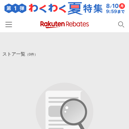
ホーム
ストア一覧
カテゴリー一覧
（0件）
百貨店・総合ECモール
イベント一覧
ファッション・インナー・小物
リーベイツ注目ストア
ヘルプ
食品・スイーツ・お酒
初回購入者限定特典
友達紹介
日用品・キッチン用品
対象ストア新規限定特典
コスメ・健康・医薬品
楽天IDでログイン/会員登録
新着ストアのご紹介
キッズ・ベビー用品
電子書籍特集
家電・PC・スマホ・カメラ
楽天ペイ導入ストア