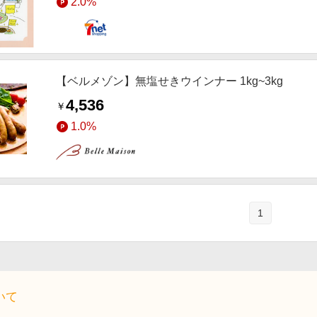
2.0%
【ベルメゾン】無塩せきウインナー 1kg~3kg
4,536
￥
1.0%
1
いて