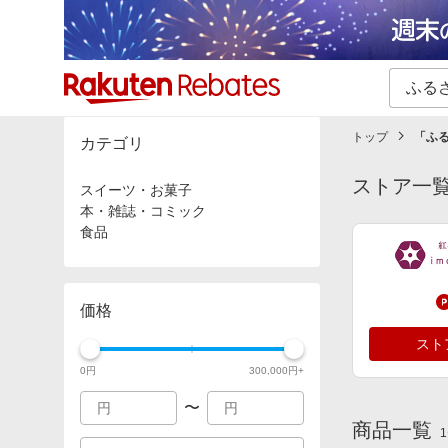
カテゴリー一覧
イベント一覧
トップ
「
ふる
カテゴリ
ストア一
スイーツ・お菓子
本・雑誌・コミック
食品
価格
スト
0
円
300,000
円+
〜
商品一覧
1