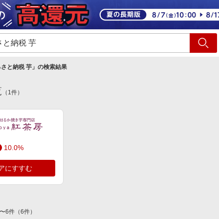
ショッピング
旅行
サ
さと納税 芋
」の検索結果
覧
（
1
件）
10.0%
アにすすむ
〜
6
件
（
6
件）