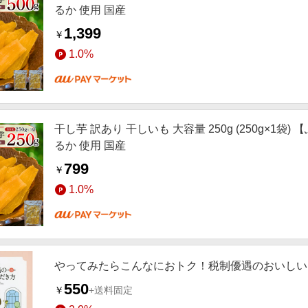
るか 使用 国産
1,399
￥
1.0%
干し芋 訳あり 干しいも 大容量 250g (250g×1
るか 使用 国産
799
￥
1.0%
やってみたらこんなにおトク！税制優遇のおいしい
550
￥
+送料固定