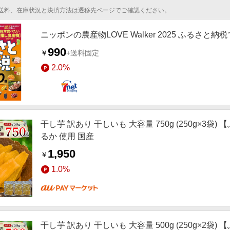
送料、在庫状況と決済方法は遷移先ページでご確認ください。
ニッポンの農産物LOVE Walker 2025 ふるさと
990
￥
+送料固定
2.0%
干し芋 訳あり 干しいも 大容量 750g (250g×3
るか 使用 国産
1,950
￥
1.0%
干し芋 訳あり 干しいも 大容量 500g (250g×2