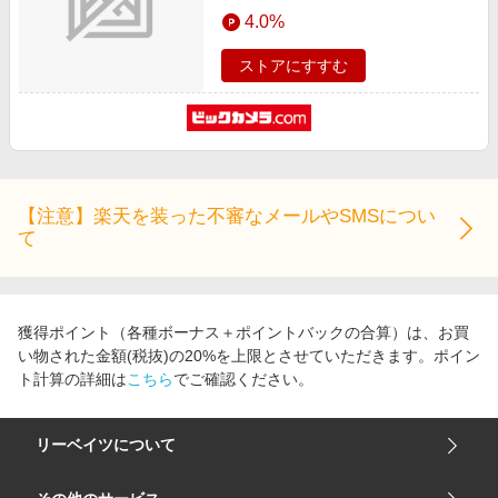
エンタメ
4.0%
楽天サービス特集
スポーツ・アウトドア・ゴルフ
旅行特集
ストアにすすむ
インテリア・寝具
わくわく夏特集
ペット・花・DIY・車
とことん買い物チャレンジ
旅行・レジャー・ホテル予約
Apple公式サイト×楽天カード分割払い
生活・お役立ち
Qoo10メガポ
【注意】楽天を装った不審なメールやSMSについ
金融・マネー・保険
て
Samsung ボーナスキャンペーン
デジタルコンテンツ
週末の高還元 夏の長期版
ビジネス・その他サービス
獲得ポイント（各種ボーナス＋ポイントバックの合算）は、お買
い物された金額(税抜)の20%を上限とさせていただきます。ポイン
ト計算の詳細は
こちら
でご確認ください。
リーベイツについて
会社概要