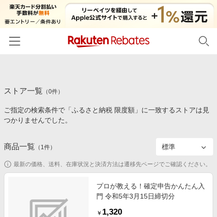
ホーム
ストア一覧
カテゴリー一覧
（
0
件）
ご指定の検索条件で「ふるさと納税 限度額」に一致するストアは見
百貨店・総合ECモール
イベント一覧
つかりませんでした。
ファッション・インナー・小物
リーベイツ注目ストア
ヘルプ
食品・スイーツ・お酒
商品一覧
（
1
件）
初回購入者限定特典
友達紹介
日用品・キッチン用品
対象ストア新規限定特典
最新の価格、送料、在庫状況と決済方法は遷移先ページでご確認ください。
コスメ・健康・医薬品
楽天IDでログイン/会員登録
新着ストアのご紹介
プロが教える！確定申告かんたん入
キッズ・ベビー用品
門 令和5年3月15日締切分
電子書籍特集
家電・PC・スマホ・カメラ
1,320
楽天ペイ導入ストア
￥