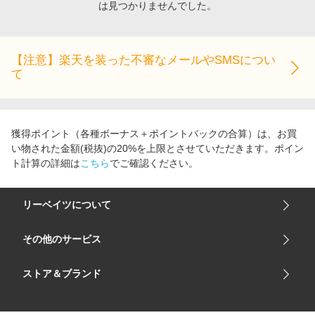
は見つかりませんでした。
エンタメ
楽天サービス特集
スポーツ・アウトドア・ゴルフ
旅行特集
インテリア・寝具
【注意】楽天を装った不審なメールやSMSについ
わくわく夏特集
て
ペット・花・DIY・車
とことん買い物チャレンジ
旅行・レジャー・ホテル予約
Apple公式サイト×楽天カード分割払い
生活・お役立ち
Qoo10メガポ
獲得ポイント（各種ボーナス＋ポイントバックの合算）は、お買
金融・マネー・保険
い物された金額(税抜)の20%を上限とさせていただきます。ポイン
Samsung ボーナスキャンペーン
ト計算の詳細は
こちら
でご確認ください。
デジタルコンテンツ
週末の高還元 夏の長期版
ビジネス・その他サービス
リーベイツについて
会社概要
その他のサービス
ご利用ガイド
楽天市場
ストア＆ブランド
サイトマップ
楽天モバイル
ユニクロオンラインストア
リーベイツ 公式アプリ