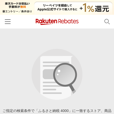
ホーム
カテゴリー一覧
百貨店・総合ECモール
イベント一覧
ファッション・インナー・小物
リーベイツ注目ストア
ヘルプ
食品・スイーツ・お酒
初回購入者限定特典
友達紹介
日用品・キッチン用品
対象ストア新規限定特典
コスメ・健康・医薬品
楽天IDでログイン/会員登録
新着ストアのご紹介
キッズ・ベビー用品
電子書籍特集
家電・PC・スマホ・カメラ
ご指定の検索条件で「ふるさと納税 4000」に一致するストア、商品
楽天ペイ導入ストア