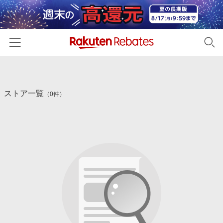
ホーム
ストア一覧
カテゴリー一覧
（0件）
百貨店・総合ECモール
イベント一覧
ファッション・インナー・小物
リーベイツ注目ストア
ヘルプ
食品・スイーツ・お酒
初回購入者限定特典
友達紹介
日用品・キッチン用品
対象ストア新規限定特典
コスメ・健康・医薬品
楽天IDでログイン/会員登録
新着ストアのご紹介
キッズ・ベビー用品
電子書籍特集
家電・PC・スマホ・カメラ
楽天ペイ導入ストア