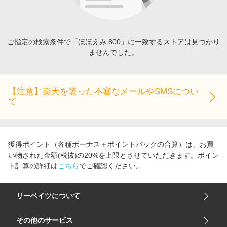
エンタメ
楽天サービス特集
スポーツ・アウトドア・ゴルフ
旅行特集
インテリア・寝具
ご指定の検索条件で「ほほえみ 800」に一致するストアは見つかり
わくわく夏特集
ませんでした。
ペット・花・DIY・車
とことん買い物チャレンジ
旅行・レジャー・ホテル予約
Apple公式サイト×楽天カード分割払い
生活・お役立ち
【注意】楽天を装った不審なメールやSMSについ
Qoo10メガポ
て
金融・マネー・保険
Samsung ボーナスキャンペーン
デジタルコンテンツ
週末の高還元 夏の長期版
ビジネス・その他サービス
獲得ポイント（各種ボーナス＋ポイントバックの合算）は、お買
い物された金額(税抜)の20%を上限とさせていただきます。ポイン
ト計算の詳細は
こちら
でご確認ください。
リーベイツについて
会社概要
その他のサービス