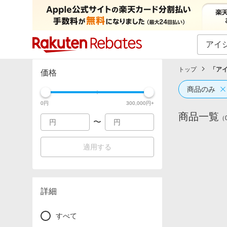
カテゴリー一覧
イベント一覧
トップ
「
アイ
価格
商品のみ
0
円
300,000
円+
商品一覧
（
〜
適用する
詳細
すべて