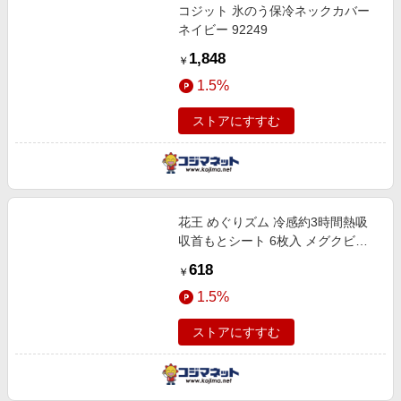
コジット 氷のう保冷ネックカバー
ネイビー 92249
1,848
￥
1.5%
ストアにすすむ
花王 めぐりズム 冷感約3時間熱吸
収首もとシート 6枚入 メグクビシ
ート6P
618
￥
1.5%
ストアにすすむ