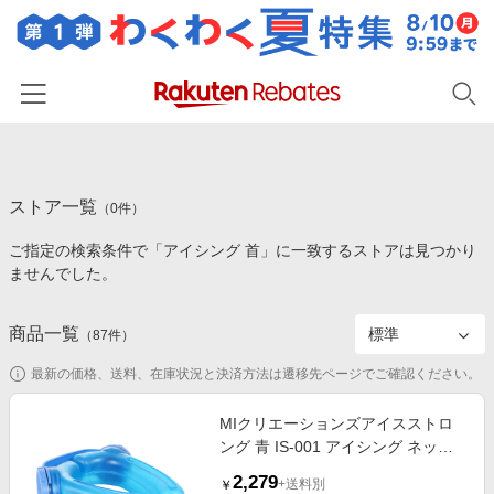
ホーム
ストア一覧
カテゴリー一覧
（
0
件）
ご指定の検索条件で「アイシング 首」に一致するストアは見つかり
百貨店・総合ECモール
イベント一覧
ませんでした。
ファッション・インナー・小物
リーベイツ注目ストア
ヘルプ
食品・スイーツ・お酒
商品一覧
（
87
件）
初回購入者限定特典
友達紹介
日用品・キッチン用品
対象ストア新規限定特典
最新の価格、送料、在庫状況と決済方法は遷移先ページでご確認ください。
コスメ・健康・医薬品
楽天IDでログイン/会員登録
新着ストアのご紹介
MIクリエーションズアイスストロ
キッズ・ベビー用品
ング 青 IS-001 アイシング ネック
電子書籍特集
クーラー 暑さ対策 冷却グッズ
家電・PC・スマホ・カメラ
2,279
楽天ペイ導入ストア
+送料別
￥