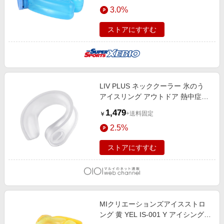
エンタメ
3.0%
楽天サービス特集
スポーツ・アウトドア・ゴルフ
旅行特集
ストアにすすむ
インテリア・寝具
お中元特集2026
ペット・花・DIY・車
わくわく夏特集
旅行・レジャー・ホテル予約
とことん買い物チャレンジ
LIV PLUS ネッククーラー 氷のう
生活・お役立ち
Apple公式サイト×楽天カード分割払い
アイスリング アウトドア 熱中症対
金融・マネー・保険
策 首掛け 極冷え ホワイト
Qoo10メガポ
1,479
+送料固定
￥
デジタルコンテンツ
2.5%
ビジネス・その他サービス
ストアにすすむ
MIクリエーションズアイスストロ
ング 黄 YEL IS-001 Y アイシング