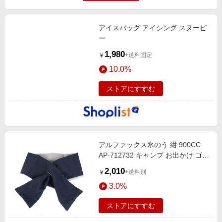
アイスバッグ アイシング スヌーピ
ー
1,980
+送料固定
￥
10.0%
ストアにすすむ
アルファックス氷のう 紺 900CC
AP-712732 キャンプ お出かけ ゴル
フ ガーデニング スポーツ 運動 ア
2,010
+送料別
￥
イシング
3.0%
ストアにすすむ