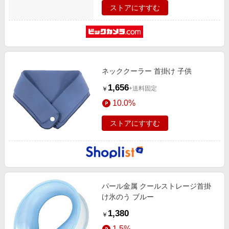
ストアにすすむ
ネッククーラー 首掛け 子供
1,656
+送料固定
￥
10.0%
ストアにすすむ
パール金属 クールストレージ首掛
け氷のう ブルー
1,380
￥
1.5%