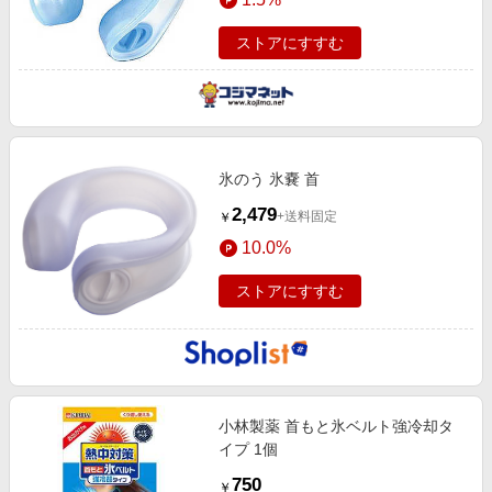
ストアにすすむ
氷のう 氷嚢 首
2,479
+送料固定
￥
10.0%
ストアにすすむ
小林製薬 首もと氷ベルト強冷却タ
イプ 1個
750
￥