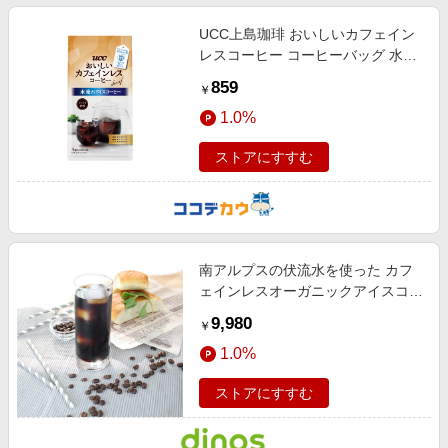
UCC上島珈琲 おいしいカフェイン
レスコーヒー コーヒーバッグ 水淹
れアイスコーヒー 500mL用 4P
859
￥
1.0%
ストアにすすむ
南アルプスの伏流水を使った カフ
ェインレスオーガニックアイスコー
ヒー 無糖（1000ml×12本） 【通
9,980
￥
販】
1.0%
ストアにすすむ