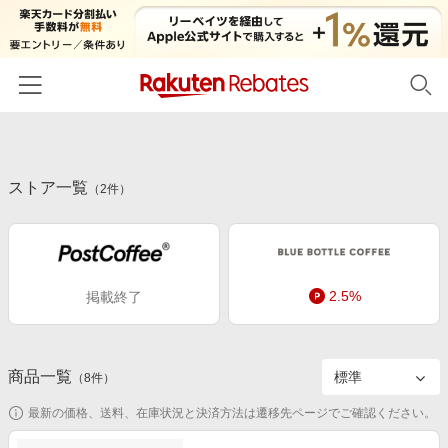
ホーム
ストア一覧
カテゴリー一覧
（
2
件）
百貨店・総合ECモール
イベント一覧
ファッション・インナー・小物
リーベイツ注目ストア
ヘルプ
食品・スイーツ・お酒
2.5%
掲載終了
初回購入者限定特典
友達紹介
日用品・キッチン用品
対象ストア新規限定特典
コスメ・健康・医薬品
楽天IDでログイン/会員登録
新着ストアのご紹介
商品一覧
（
8
件）
キッズ・ベビー用品
電子書籍特集
最新の価格、送料、在庫状況と決済方法は遷移先ページでご確認ください。
家電・PC・スマホ・カメラ
楽天ペイ導入ストア