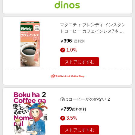
マタニティ ブレンディ インスタン
トコーヒー カフェインレス7本 マ
タニティ・ママ マタニティケア・
396
+送料別
￥
サポートグッズ・書籍 カフェイン
1.0%
レス飲料
ストアにすすむ
僕はコーヒーがのめない 2
759
送料無料
￥
3.5%
ストアにすすむ