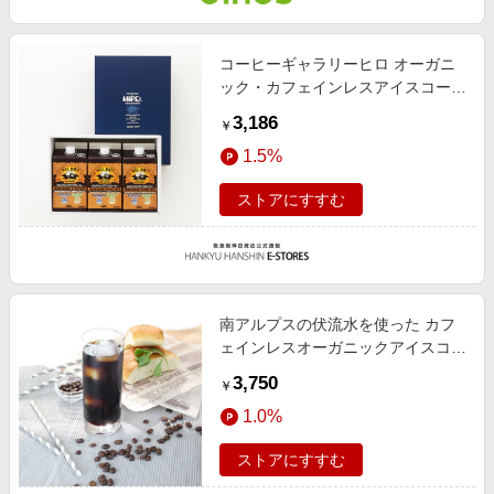
コーヒーギャラリーヒロ オーガニ
ック・カフェインレスアイスコーヒ
ー 3本ギフトセット FD1
3,186
￥
1.5%
ストアにすすむ
南アルプスの伏流水を使った カフ
ェインレスオーガニックアイスコー
ヒー 無糖（1000ml×3本） 【通
3,750
￥
販】
1.0%
ストアにすすむ