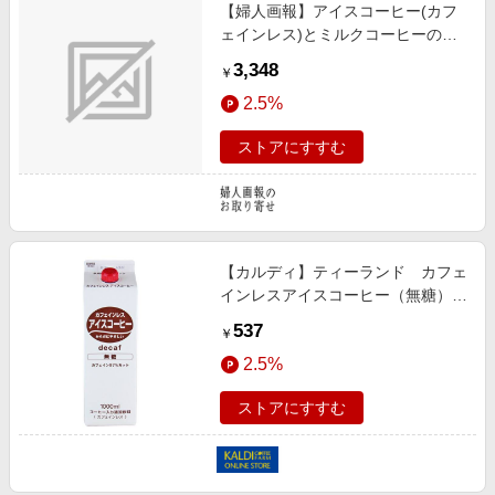
【婦人画報】アイスコーヒー(カフ
エンタメ
楽天サービス特集
ェインレス)とミルクコーヒーのも
スポーツ・アウトドア・ゴルフ
と 2種2本 フジヤマコーヒーロース
旅行特集
3,348
￥
ターズ
インテリア・寝具
わくわく夏特集
2.5%
ペット・花・DIY・車
とことん買い物チャレンジ
ストアにすすむ
旅行・レジャー・ホテル予約
Apple公式サイト×楽天カード分割払い
生活・お役立ち
Qoo10メガポ
金融・マネー・保険
Samsung ボーナスキャンペーン
デジタルコンテンツ
【カルディ】ティーランド カフェ
週末の高還元 夏の長期版
インレスアイスコーヒー（無糖）
ビジネス・その他サービス
1000ml
537
￥
2.5%
ストアにすすむ