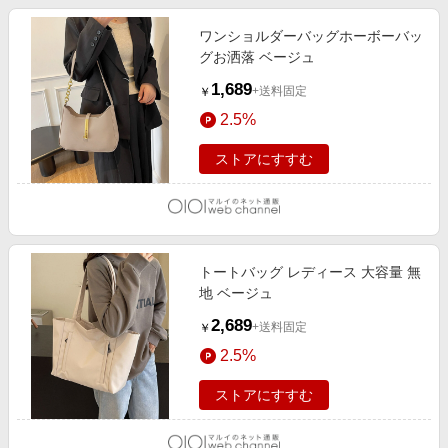
ワンショルダーバッグホーボーバッ
グお洒落 ベージュ
1,689
+送料固定
￥
2.5%
ストアにすすむ
トートバッグ レディース 大容量 無
地 ベージュ
2,689
+送料固定
￥
2.5%
ストアにすすむ