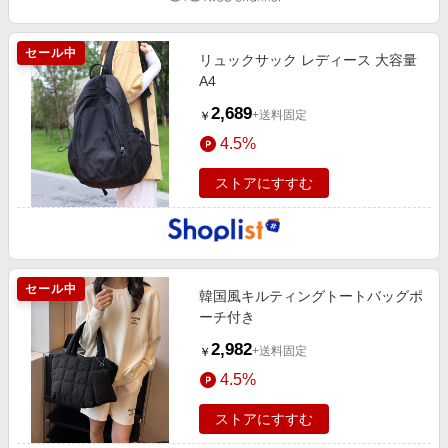
セール中
リュックサック レディース 大容量
A4
2,689
+送料固定
￥
4.5%
ストアにすすむ
セール中
韓国風キルティングトートバッグポ
ーチ付き
2,982
+送料固定
￥
4.5%
ストアにすすむ