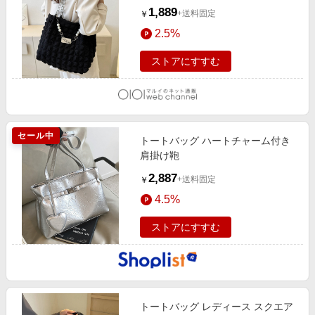
1,889
+送料固定
￥
2.5%
ストアにすすむ
セール中
トートバッグ ハートチャーム付き
肩掛け鞄
2,887
+送料固定
￥
4.5%
ストアにすすむ
トートバッグ レディース スクエア