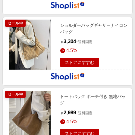
セール中
ショルダーバッグギャザーナイロン
バッグ
3,304
+送料固定
￥
4.5%
ストアにすすむ
セール中
トートバッグ ポーチ付き 無地バッ
グ
2,989
+送料固定
￥
4.5%
ストアにすすむ