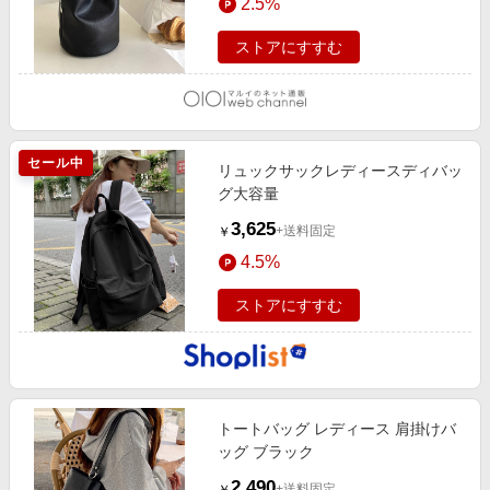
2.5%
ストアにすすむ
セール中
リュックサックレディースディバッ
グ大容量
3,625
+送料固定
￥
4.5%
ストアにすすむ
トートバッグ レディース 肩掛けバ
ッグ ブラック
2,490
+送料固定