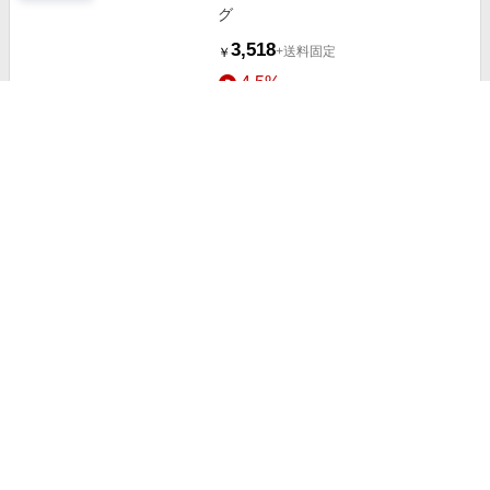
グ
3,518
+送料固定
￥
4.5%
ストアにすすむ
セール中
リュックサック 大容量バックパッ
ク韓国風
2,319
+送料固定
￥
4.5%
ストアにすすむ