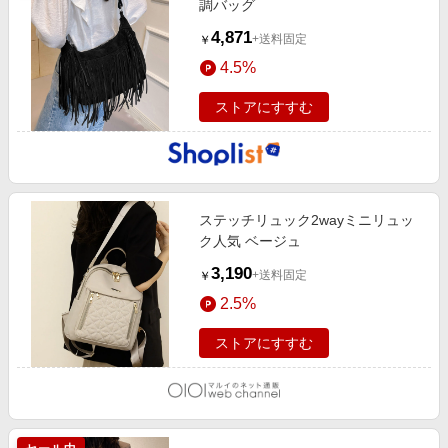
調バッグ
4,871
+送料固定
￥
4.5%
ストアにすすむ
ステッチリュック2wayミニリュッ
ク人気 ベージュ
3,190
+送料固定
￥
2.5%
ストアにすすむ