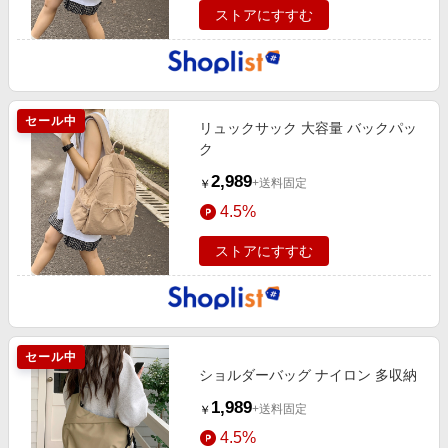
ストアにすすむ
セール中
リュックサック 大容量 バックパッ
ク
2,989
+送料固定
￥
4.5%
ストアにすすむ
セール中
ショルダーバッグ ナイロン 多収納
1,989
+送料固定
￥
4.5%