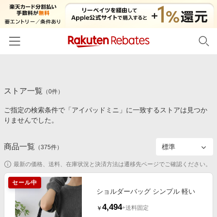
ホーム
ストア一覧
カテゴリー一覧
（
0
件）
ご指定の検索条件で「アイパッドミニ」に一致するストアは見つか
百貨店・総合ECモール
イベント一覧
りませんでした。
ファッション・インナー・小物
リーベイツ注目ストア
ヘルプ
食品・スイーツ・お酒
商品一覧
（
375
件）
初回購入者限定特典
友達紹介
日用品・キッチン用品
対象ストア新規限定特典
最新の価格、送料、在庫状況と決済方法は遷移先ページでご確認ください。
コスメ・健康・医薬品
楽天IDでログイン/会員登録
新着ストアのご紹介
セール中
キッズ・ベビー用品
ショルダーバッグ シンプル 軽い
電子書籍特集
4,494
家電・PC・スマホ・カメラ
+送料固定
￥
楽天ペイ導入ストア