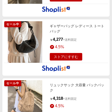
セール中
ギャザーバッグ レディース トート
バッグ
4,277
+送料固定
￥
4.5%
ストアにすすむ
セール中
リュックサック 大容量 バックパッ
ク
4,318
+送料固定
￥
4.5%