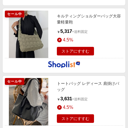
セール中
キルティングショルダーバッグ大容
量軽量鞄
5,317
+送料固定
￥
4.5%
ストアにすすむ
セール中
トートバッグ レディース 肩掛けバ
ッグ
3,631
+送料固定
￥
4.5%
ストアにすすむ