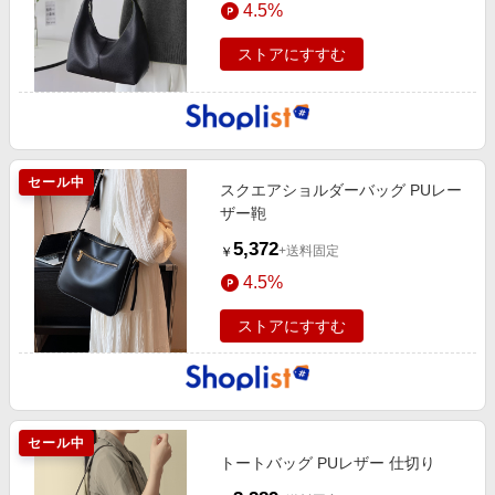
4.5%
エンタメ
楽天サービス特集
スポーツ・アウトドア・ゴルフ
ストアにすすむ
旅行特集
インテリア・寝具
わくわく夏特集
ペット・花・DIY・車
とことん買い物チャレンジ
旅行・レジャー・ホテル予約
Apple公式サイト×楽天カード分割払い
セール中
スクエアショルダーバッグ PUレー
生活・お役立ち
Qoo10メガポ
ザー鞄
金融・マネー・保険
Samsung ボーナスキャンペーン
5,372
+送料固定
￥
デジタルコンテンツ
週末の高還元 夏の長期版
4.5%
ビジネス・その他サービス
ストアにすすむ
セール中
トートバッグ PUレザー 仕切り