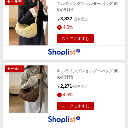
セール中
キルティングショルダーバッグ 斜
めがけ鞄
3,832
+送料固定
￥
4.5%
ストアにすすむ
セール中
キルティングショルダーバッグ 斜
めがけ鞄
2,271
+送料固定
￥
4.5%
ストアにすすむ