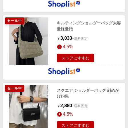
セール中
キルティングショルダーバッグ大容
量軽量鞄
3,033
+送料固定
￥
4.5%
ストアにすすむ
セール中
スクエア ショルダーバッグ 斜めが
け鞄黒
2,880
+送料固定
￥
4.5%
ストアにすすむ