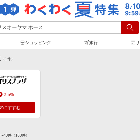
ショッピング
旅行
サ
イリスオーヤマ ホース
」の検索結果
覧
（
1
件）
2.5%
アにすすむ
〜
40
件
（
163
件）