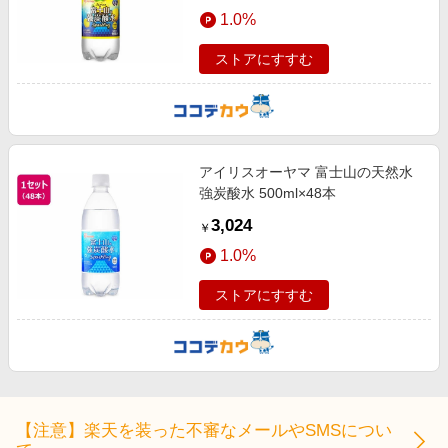
エンタメ
1.0%
楽天サービス特集
スポーツ・アウトドア・ゴルフ
旅行特集
ストアにすすむ
インテリア・寝具
わくわく夏特集
ペット・花・DIY・車
50万ポイント山分けキャンペーン
旅行・レジャー・ホテル予約
とことん買い物チャレンジ
アイリスオーヤマ 富士山の天然水
生活・お役立ち
Apple公式サイト×楽天カード分割払い
強炭酸水 500ml×48本
金融・マネー・保険
Samsung ボーナスキャンペーン
3,024
￥
デジタルコンテンツ
週末の高還元 夏の長期版
1.0%
ビジネス・その他サービス
ストアにすすむ
【注意】楽天を装った不審なメールやSMSについ