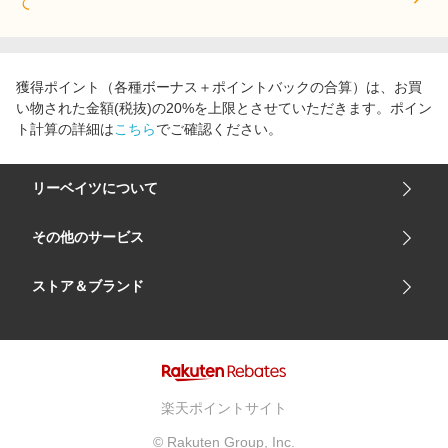
て
獲得ポイント（各種ボーナス＋ポイントバックの合算）は、お買
い物された金額(税抜)の20%を上限とさせていただきます。ポイン
ト計算の詳細は
こちら
でご確認ください。
リーベイツについて
会社概要
その他のサービス
ご利用ガイド
楽天市場
ストア＆ブランド
サイトマップ
楽天モバイル
ユニクロオンラインストア
リーベイツ 公式アプリ
GU（ジーユー）
リーベイツ ポイントアシスト
資生堂オンラインストア
ヘルプ・お問い合わせ
楽天ポイントサイト
Apple公式サイト
利用規約
© Rakuten Group, Inc.