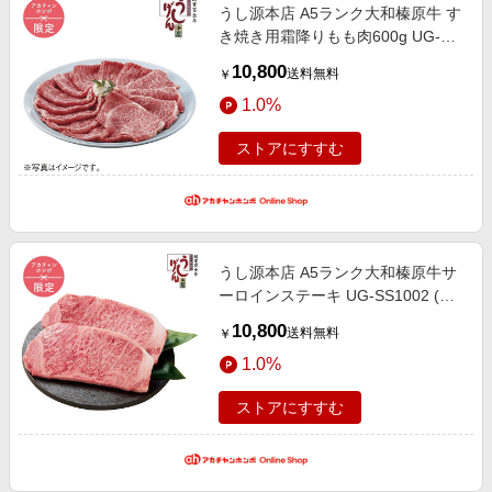
うし源本店 A5ランク大和榛原牛 す
き焼き用霜降りもも肉600g UG-
STB1006 (内祝いギフト) 送料当社
10,800
送料無料
￥
負担 アカチャンホンポ限定 内祝
1.0%
い・お返しギフト 菓子・食品ギフ
ト ハム・肉・米
ストアにすすむ
うし源本店 A5ランク大和榛原牛サ
ーロインステーキ UG-SS1002 (内
祝いギフト) 送料当社負担 アカチャ
10,800
送料無料
￥
ンホンポ限定 内祝い・お返しギフ
1.0%
ト 菓子・食品ギフト ハム・肉・米
ストアにすすむ