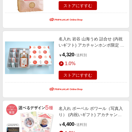
ギフト 食品
ストアにすすむ
名入れ 岩谷 山海うめ 詰合せ (内祝
いギフト) アカチャンホンポ限定 内
祝い・お返しギフト 名入れギフ
4,320
+送料別
￥
ト・顔写真＋名入れギフト 食品
1.0%
ストアにすすむ
名入れ ボーベル ポワール（写真入
り） (内祝いギフト) アカチャンホ
ンポ限定 内祝い・お返しギフト 名
4,400
+送料別
￥
入れギフト・顔写真＋名入れギフト