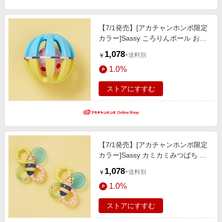
【7/1発売】[アカチャンホンポ限定
カラー]Sassy ころりんボール おも
ちゃ・遊具・乗用玩具・三輪車 手
1,078
+送料別
￥
あそび・オーボール
1.0%
ストアにすすむ
【7/1発売】[アカチャンホンポ限定
カラー]Sassy カミカミみつばち お
もちゃ・遊具・乗用玩具・三輪車
1,078
+送料別
￥
手あそび・オーボール
1.0%
ストアにすすむ