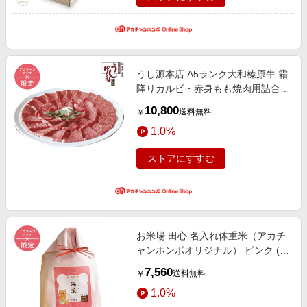
うし源本店 A5ランク大和榛原牛 霜
降りカルビ・赤身もも焼肉用詰合せ
UG-YTK1006 (内祝いギフト) 送料
10,800
送料無料
￥
当社負担 アカチャンホンポ限定 内
1.0%
祝い・お返しギフト 菓子・食品ギ
フト ハム・肉・米
ストアにすすむ
お米場 田心 名入れ体重米（アカチ
ャンホンポオリジナル） ピンク (内
祝いギフト) 送料当社負担 アカチャ
7,560
送料無料
￥
ンホンポ限定 内祝い・お返しギフ
1.0%
ト 名入れギフト・顔写真＋名入れ