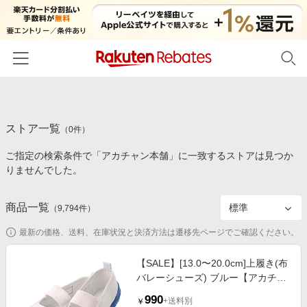
ホーム
ストア一覧
カテゴリー一覧
（
0
件）
ご指定の検索条件で「アカチャン本舗」に一致するストアは見つか
百貨店・総合ECモール
イベント一覧
りませんでした。
ファッション・インナー・小物
リーベイツ注目ストア
ヘルプ
食品・スイーツ・お酒
商品一覧
（
9,794
件）
初回購入者限定特典
友達紹介
日用品・キッチン用品
対象ストア新規限定特典
最新の価格、送料、在庫状況と決済方法は遷移先ページでご確認ください。
コスメ・健康・医薬品
楽天IDでログイン/会員登録
新着ストアのご紹介
【SALE】[13.0〜20.0cm]上履き(布
キッズ・ベビー用品
バレーシューズ) ブルー【アカチャ
電子書籍特集
ンホンポ限定モデル】 シューズ・
家電・PC・スマホ・カメラ
990
楽天ペイ導入ストア
+送料別
￥
レイングッズ・帽子・ファッション