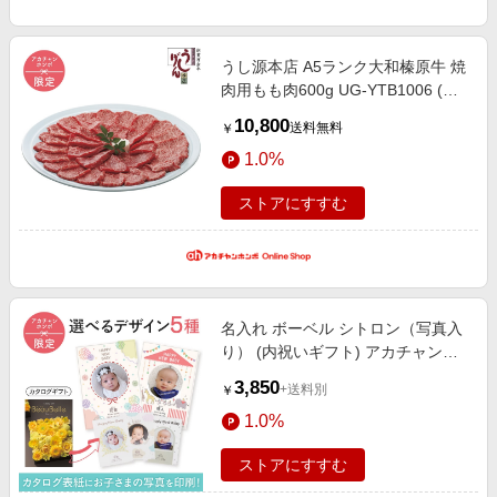
うし源本店 A5ランク大和榛原牛 焼
肉用もも肉600g UG-YTB1006 (内
祝いギフト) 送料当社負担 アカチャ
10,800
送料無料
￥
ンホンポ限定 内祝い・お返しギフ
1.0%
ト 菓子・食品ギフト ハム・肉・米
ストアにすすむ
名入れ ボーベル シトロン（写真入
り） (内祝いギフト) アカチャンホ
ンポ限定 内祝い・お返しギフト 名
3,850
+送料別
￥
入れギフト・顔写真＋名入れギフト
1.0%
ストアにすすむ