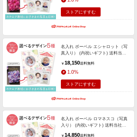
＋名入れギフト
ストアにすすむ
名入れ ボーベル エシャロット（写
真入り） (内祝いギフト) 送料当社
負担 アカチャンホンポ限定 内祝
18,150
送料無料
￥
い・お返しギフト 名入れギフト・
1.0%
顔写真＋名入れギフト
ストアにすすむ
名入れ ボーベル ロマネスコ（写真
入り） (内祝いギフト) 送料当社負
担 アカチャンホンポ限定 内祝い・
14,850
送料無料
￥