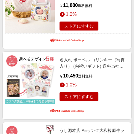
料当社負担 アカチャンホンポ限定
11,880
送料無料
￥
内祝い・お返しギフト 名入れギフ
1.0%
ト・顔写真＋名入れギフト
ストアにすすむ
名入れ ボーベル コリンキー（写真
入り） (内祝いギフト) 送料当社負
担 アカチャンホンポ限定 内祝い・
10,450
送料無料
￥
お返しギフト 名入れギフト・顔写
1.0%
真＋名入れギフト
ストアにすすむ
うし源本店 A5ランク大和榛原牛ラ