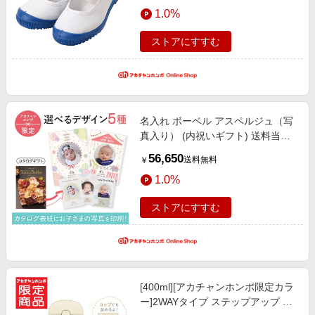
エンタメ
1.0%
小物
楽天サービス特集
スポーツ・アウトドア・ゴルフ
旅行特集
ストアにすすむ
インテリア・寝具
わくわく夏特集
ペット・花・DIY・車
とことん買い物チャレンジ
旅行・レジャー・ホテル予約
Apple公式サイト×楽天カード分割払い
名入れ ボーベル アスペルジュ（写
生活・お役立ち
Qoo10メガポ
真入り） (内祝いギフト) 送料当社
金融・マネー・保険
負担 アカチャンホンポ限定 内祝
Samsung ボーナスキャンペーン
56,650
送料無料
￥
い・お返しギフト 名入れギフト・
デジタルコンテンツ
週末の高還元 夏の長期版
1.0%
顔写真＋名入れギフト
ビジネス・その他サービス
ストアにすすむ
[400ml][アカチャンホンポ限定カラ
ー]2WAYタイプ ステップアップ ボ