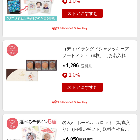
1.0%
ストアにすすむ
ゴディバ ラングドシャクッキーア
ソートメント（8枚）（お名入れ）
(内祝いギフト) アカチャンホンポ限
1,296
+送料別
￥
定 内祝い・お返しギフト 名入れギ
1.0%
フト・顔写真＋名入れギフト
ストアにすすむ
名入れ ボーベル カロット（写真入
り） (内祝いギフト) 送料当社負担
アカチャンホンポ限定 内祝い・お
6,050
送料無料