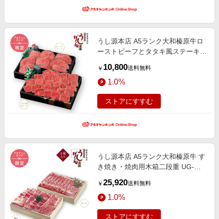
うし源本店 A5ランク大和榛原牛ロ
ーストビーフとタタキ風ステーキ
「雅」セット UGRTT10 (内祝いギ
10,800
送料無料
￥
フト) 送料当社負担 アカチャンホン
1.0%
ポ限定 内祝い・お返しギフト 名入
れギフト・顔写真＋名
ストアにすすむ
うし源本店 A5ランク大和榛原牛 す
き焼き・焼肉用木箱二段重 UG-
20SYB (内祝いギフト) 送料当社負
25,920
送料無料
￥
担 アカチャンホンポ限定 内祝い・
1.0%
お返しギフト 菓子・食品ギフト ハ
ム・肉・米
ストアにすすむ