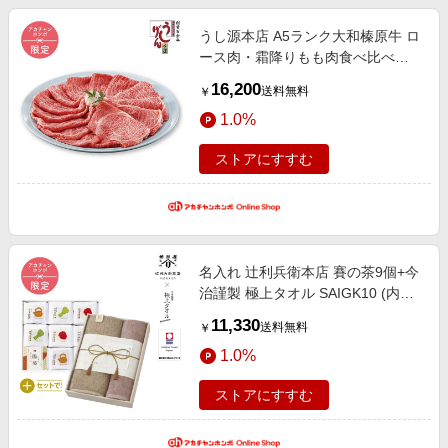
うし源本店 A5ランク大和榛原牛 ロ
ース肉・霜降りもも肉食べ比べ
SKT1506 (内祝いギフト) 送料当社
16,200
送料無料
￥
負担 アカチャンホンポ限定 内祝
1.0%
い・お返しギフト 菓子・食品ギフ
ト ハム・肉・米
ストアにすすむ
名入れ 辻利兵衛本店 賽の茶9個+今
治謹製 極上タオル SAIGK10 (内祝
いギフト) 送料当社負担 アカチャン
11,330
送料無料
￥
ホンポ限定 内祝い・お返しギフト
1.0%
名入れギフト・顔写真＋名入れギフ
ト 組み合わせギフ
ストアにすすむ