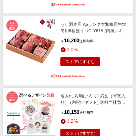
うし源本店 A5ランク大和榛原牛焼
肉用6種盛り UG-Y615 (内祝いギフ
ト) 送料当社負担 アカチャンホンポ
16,200
送料無料
￥
限定 内祝い・お返しギフト 菓子・
1.0%
食品ギフト ハム・肉・米
ストアにすすむ
名入れ 彩璃(いろり) 扇文（写真入
り） (内祝いギフト) 送料当社負担
アカチャンホンポ限定 内祝い・お
18,150
送料無料
￥
返しギフト 名入れギフト・顔写真
1.0%
＋名入れギフト
ストアにすすむ