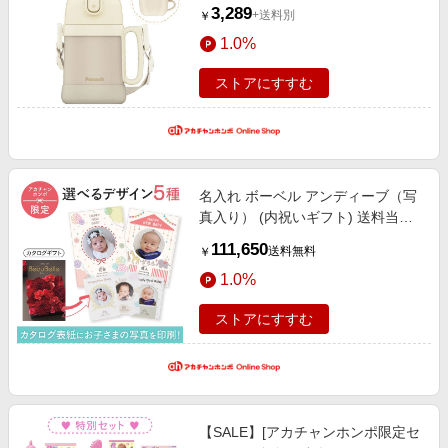
トルセット 通園・通学・ファンシ
3,289
+送料別
￥
ー雑貨 お弁当用品・水筒・食器
1.0%
ストアにすすむ
名入れ ボーベル アンディーブ（写
真入り） (内祝いギフト) 送料当社
負担 アカチャンホンポ限定 内祝
111,650
送料無料
￥
い・お返しギフト 名入れギフト・
1.0%
顔写真＋名入れギフト
ストアにすすむ
【SALE】[アカチャンホンポ限定セ