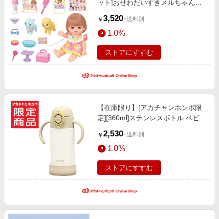
ット]おせわだいすきメルちゃん特
別セット おもちゃ・遊具・乗用玩
3,520
+送料別
￥
具・三輪車 ごっこ遊び・ぬいぐる
1.0%
み
ストアにすすむ
【在庫限り】[アカチャンホンポ限
定][360ml]ステンレスボトル ベビー
ストローマグ ハンドル付き ベージ
2,530
+送料別
￥
ュ 育児用品 お食事用品
1.0%
ストアにすすむ