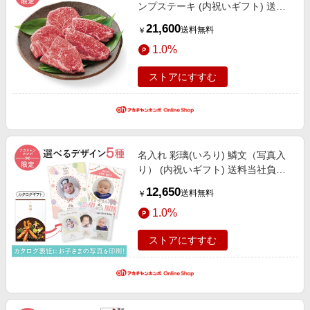
ンプステーキ (内祝いギフト) 送料
当社負担 アカチャンホンポ限定 内
21,600
送料無料
￥
祝い・お返しギフト 菓子・食品ギ
1.0%
フト ハム・肉・米
ストアにすすむ
名入れ 彩璃(いろり) 鱗文（写真入
り） (内祝いギフト) 送料当社負担
アカチャンホンポ限定 内祝い・お
12,650
送料無料
￥
返しギフト 名入れギフト・顔写真
1.0%
＋名入れギフト
ストアにすすむ