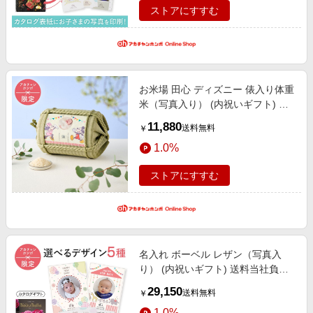
ストアにすすむ
お米場 田心 ディズニー 俵入り体重
米（写真入り） (内祝いギフト) 送
料当社負担 アカチャンホンポ限定
11,880
送料無料
￥
内祝い・お返しギフト 名入れギフ
1.0%
ト・顔写真＋名入れギフト
ストアにすすむ
名入れ ボーベル レザン（写真入
り） (内祝いギフト) 送料当社負担
アカチャンホンポ限定 内祝い・お
29,150
送料無料
￥
返しギフト 名入れギフト・顔写真
1.0%