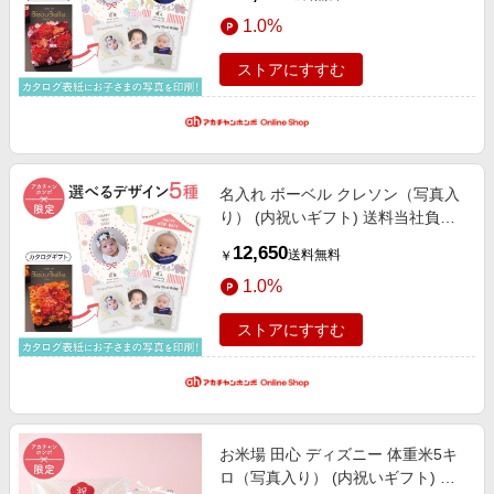
お返しギフト 名入れギフト・顔写
1.0%
真＋名入れギフト
ストアにすすむ
名入れ ボーベル クレソン（写真入
り） (内祝いギフト) 送料当社負担
アカチャンホンポ限定 内祝い・お
12,650
送料無料
￥
返しギフト 名入れギフト・顔写真
1.0%
＋名入れギフト
ストアにすすむ
お米場 田心 ディズニー 体重米5キ
ロ（写真入り） (内祝いギフト) 送