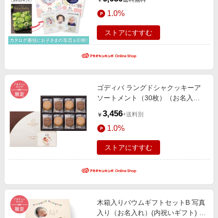
￥
返しギフト 名入れギフト・顔写真
1.0%
＋名入れギフト
ストアにすすむ
ゴディバ ラングドシャクッキーア
ソートメント（30枚）（お名入
れ）(内祝いギフト) アカチャンホン
3,456
+送料別
￥
ポ限定 内祝い・お返しギフト 名入
1.0%
れギフト・顔写真＋名入れギフト
ストアにすすむ
木箱入りバウムギフトセットB 写真
入り（お名入れ）(内祝いギフト) ア