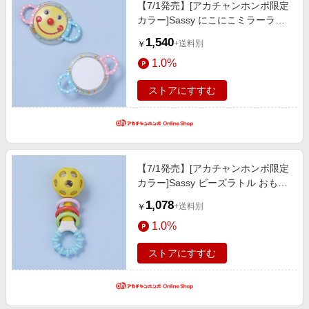
【7/1発売】[アカチャンホンポ限定
カラー]Sassy にこにこミラーラト
ル おもちゃ・遊具・乗用玩具・三
1,540
+送料別
￥
輪車 手あそび・オーボール
1.0%
ストアにすすむ
【7/1発売】[アカチャンホンポ限定
カラー]Sassy ビーズラトル おもち
ゃ・遊具・乗用玩具・三輪車 手あ
1,078
+送料別
￥
そび・オーボール
1.0%
ストアにすすむ