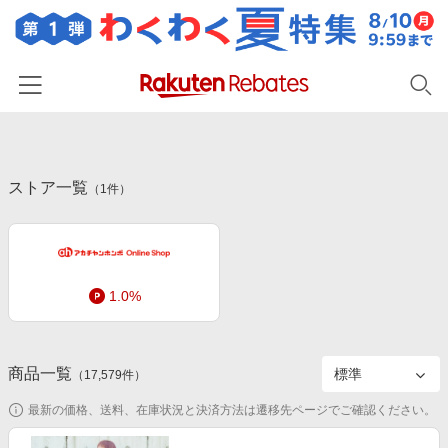
ホーム
ストア一覧
カテゴリー一覧
（
1
件）
百貨店・総合ECモール
イベント一覧
ファッション・インナー・小物
リーベイツ注目ストア
ヘルプ
食品・スイーツ・お酒
1.0%
初回購入者限定特典
友達紹介
日用品・キッチン用品
対象ストア新規限定特典
コスメ・健康・医薬品
楽天IDでログイン/会員登録
新着ストアのご紹介
商品一覧
（
17,579
件）
キッズ・ベビー用品
電子書籍特集
最新の価格、送料、在庫状況と決済方法は遷移先ページでご確認ください。
家電・PC・スマホ・カメラ
楽天ペイ導入ストア