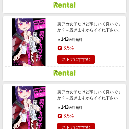
裏アカ女子だけど隣にいて良いです
か？～脱ぎますからイイね下さい～
［ばら売り］ 40歳、主婦 岡田 久美
143
送料無料
￥
子編 第3・4話
3.5%
ストアにすすむ
裏アカ女子だけど隣にいて良いです
か？～脱ぎますからイイね下さい～
［ばら売り］ 会社員32歳 佐々木 悠
143
送料無料
￥
真編 第1・2話
3.5%
ストアにすすむ