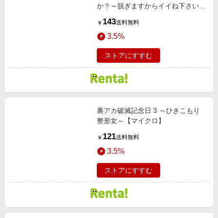
か？～脱ぎますからイイね下さい～
［ばら売り］ 巨乳JK 川嶋 小春編
143
送料無料
￥
第4・5話
3.5%
ストアにすすむ
裏アカ破滅記念日 3 ～ひきこもり
整形女～【マイクロ】
121
送料無料
￥
3.5%
ストアにすすむ