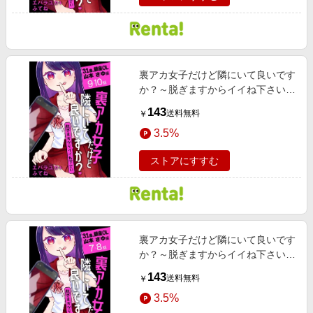
裏アカ女子だけど隣にいて良いです
か？～脱ぎますからイイね下さい～
［ばら売り］ 31歳、銀座OL 山本
143
送料無料
￥
さゆ編 第9・10話
3.5%
ストアにすすむ
裏アカ女子だけど隣にいて良いです
か？～脱ぎますからイイね下さい～
［ばら売り］ 31歳、銀座OL 山本
143
送料無料
￥
さゆ編 第7・8話
3.5%