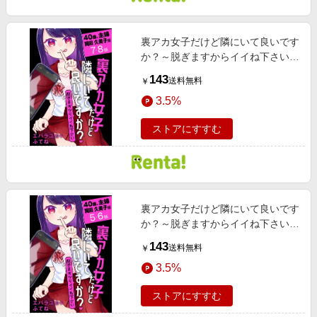
裏アカ女子だけど隣にいて良いです
か？～脱ぎますからイイね下さい～
［ばら売り］ 40歳、主婦 岡田 久美
143
送料無料
￥
子編 第7・8話
3.5%
ストアにすすむ
裏アカ女子だけど隣にいて良いです
か？～脱ぎますからイイね下さい～
［ばら売り］ 40歳、主婦 岡田 久美
143
送料無料
￥
子編 第5・6話
3.5%
ストアにすすむ