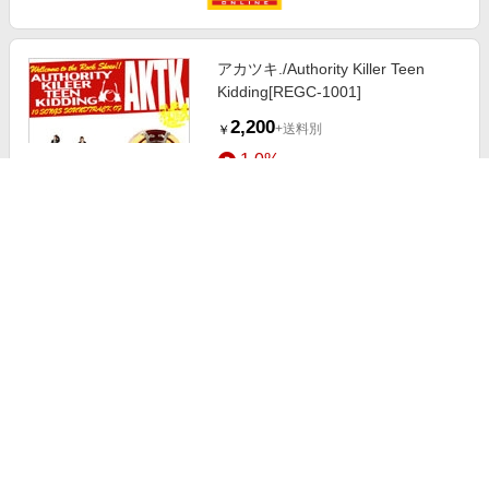
アカツキ./Authority Killer Teen
Kidding[REGC-1001]
2,200
+送料別
￥
1.0%
ストアにすすむ
裏アカ女子だけど隣にいて良いです
か？～脱ぎますからイイね下さい～
【おまけ描き下ろし付き】 2
660
送料無料
￥
3.5%
ストアにすすむ