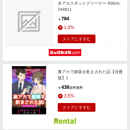
水アカスポットクリーナー 500mL
244811
794
￥
1.0%
ストアにすすむ
裏アカで媚薬を飲まされた話【合冊
版】1
438
送料無料
￥
3.5%
ストアにすすむ