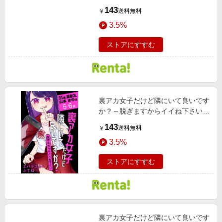
［ばら売り］ 40歳、主婦 岡田 久美
143
送料無料
￥
子編 第9・10話
3.5%
ストアにすすむ
裏アカ女子だけど隣にいて良いです
か？～脱ぎますからイイね下さい～
［ばら売り］ 31歳、銀座OL 山本
143
送料無料
￥
さゆ編 第5・6話
3.5%
ストアにすすむ
裏アカ女子だけど隣にいて良いです