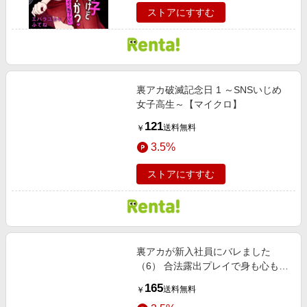
ストアにすすむ
裏アカ破滅記念日 1 ～SNSいじめ
女子高生～【マイクロ】
121
送料無料
￥
3.5%
ストアにすすむ
裏アカが新入社員にバレました
（6） 合法露出プレイで身も心も開
かれていく
165
送料無料
￥