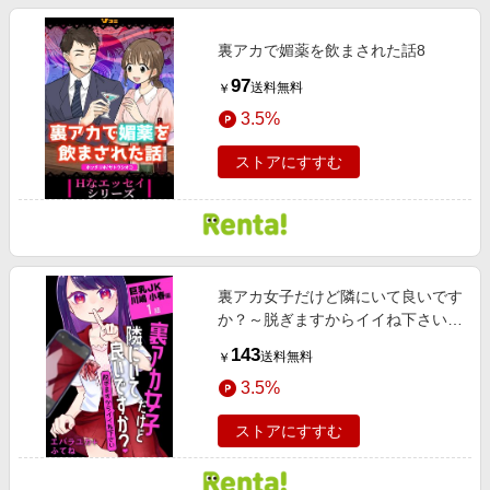
裏アカで媚薬を飲まされた話8
97
送料無料
￥
3.5%
ストアにすすむ
裏アカ女子だけど隣にいて良いです
か？～脱ぎますからイイね下さい～
［ばら売り］ 巨乳JK 川嶋 小春編
143
送料無料
￥
第1話
3.5%
ストアにすすむ