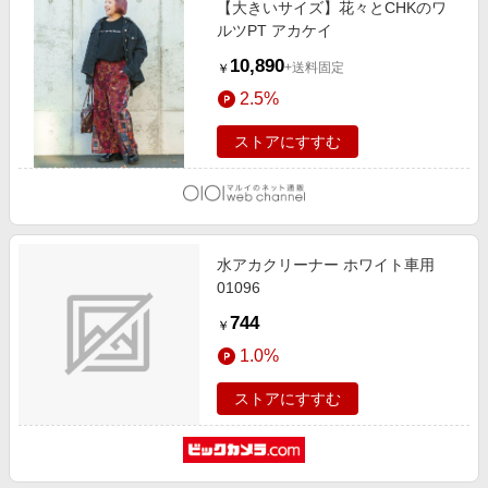
【大きいサイズ】花々とCHKのワ
エンタメ
楽天サービス特集
ルツPT アカケイ
スポーツ・アウトドア・ゴルフ
旅行特集
10,890
+送料固定
￥
インテリア・寝具
お中元特集2026
2.5%
ペット・花・DIY・車
わくわく夏特集
ストアにすすむ
旅行・レジャー・ホテル予約
とことん買い物チャレンジ
生活・お役立ち
Apple公式サイト×楽天カード分割払い
金融・マネー・保険
Qoo10メガポ
デジタルコンテンツ
水アカクリーナー ホワイト車用
01096
ビジネス・その他サービス
744
￥
1.0%
ストアにすすむ