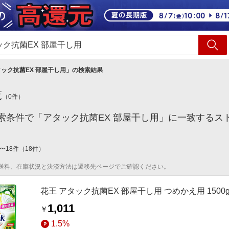
ショッピング
旅行
サ
ック抗菌EX 部屋干し用
」の検索結果
覧
（
0
件）
索条件で「アタック抗菌EX 部屋干し用」に一致するス
〜
18
件
（
18
件）
送料、在庫状況と決済方法は遷移先ページでご確認ください。
花王 アタック抗菌EX 部屋干し用 つめかえ用 1500
1,011
￥
1.5%