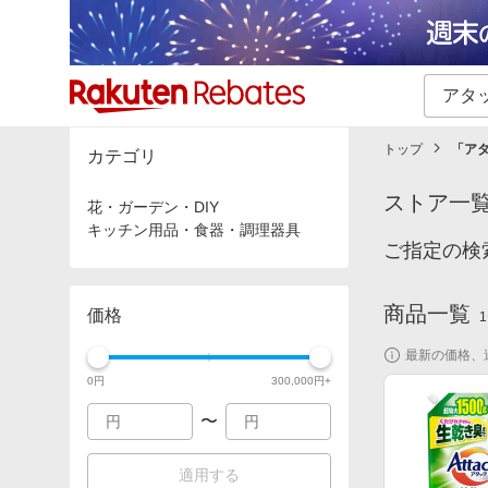
カテゴリー一覧
イベント一覧
トップ
「
アタ
カテゴリ
ストア一
花・ガーデン・DIY
キッチン用品・食器・調理器具
ご指定の検
商品一覧
価格
1
最新の価格、
0
円
300,000
円+
〜
適用する