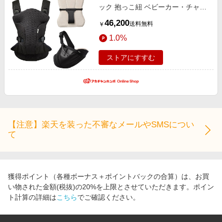
ック 抱っこ紐 ベビーカー・チャイ
ルドシート・抱っこ紐 抱っこ紐・
46,200
送料無料
￥
抱っこ紐グッズ 抱っこ紐・スリン
1.0%
グ
ストアにすすむ
【注意】楽天を装った不審なメールやSMSについ
て
獲得ポイント（各種ボーナス＋ポイントバックの合算）は、お買
い物された金額(税抜)の20%を上限とさせていただきます。ポイン
ト計算の詳細は
こちら
でご確認ください。