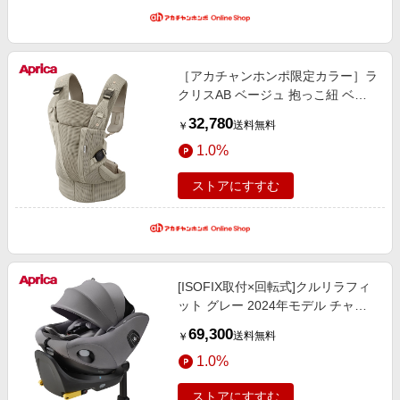
［アカチャンホンポ限定カラー］ラ
クリスAB ベージュ 抱っこ紐 ベビ
ーカー・チャイルドシート・抱っこ
32,780
送料無料
￥
紐 抱っこ紐・抱っこ紐グッズ 抱っ
1.0%
こ紐・スリング
ストアにすすむ
[ISOFIX取付×回転式]クルリラフィ
ット グレー 2024年モデル チャイ
ルドシート ベビーカー・チャイル
69,300
送料無料
￥
ドシート・抱っこ紐 チャイルドシ
1.0%
ート・カー用品
ストアにすすむ