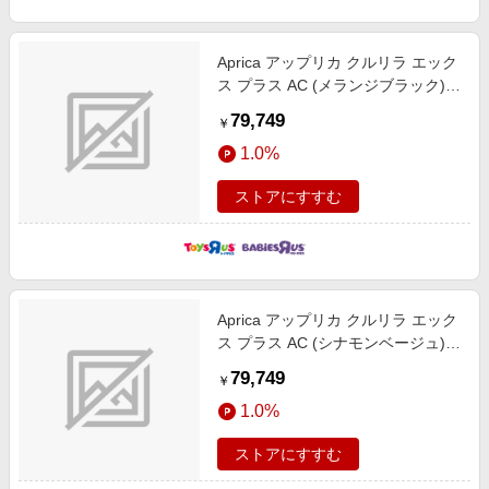
エンタメ
楽天サービス特集
スポーツ・アウトドア・ゴルフ
旅行特集
Aprica アップリカ クルリラ エック
インテリア・寝具
ス プラス AC (メランジブラック)
わくわく夏特集
チャイルドシート 回転型 新生児～
79,749
ペット・花・DIY・車
￥
4歳頃まで
とことん買い物チャレンジ
1.0%
旅行・レジャー・ホテル予約
Apple公式サイト×楽天カード分割払い
生活・お役立ち
ストアにすすむ
Qoo10メガポ
金融・マネー・保険
Samsung ボーナスキャンペーン
デジタルコンテンツ
週末の高還元 夏の長期版
ビジネス・その他サービス
Aprica アップリカ クルリラ エック
ス プラス AC (シナモンベージュ)
チャイルドシート 回転型 新生児～
79,749
￥
4歳頃まで
1.0%
ストアにすすむ