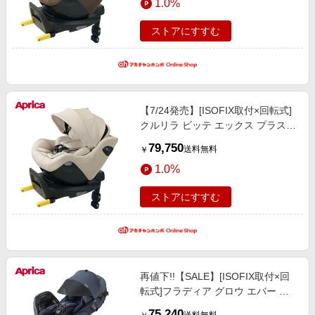
1.0%
ャイルドシート・抱っこ紐 チャイ
ルドシート・カー用品
ストアにすすむ
【7/24発売】[ISOFIX取付×回転式]
クルリラ ビッテ エックス プラス
AC フランベージュ 2026年モデル
79,750
送料無料
￥
チャイルドシート ベビーカー・チ
1.0%
ャイルドシート・抱っこ紐 チャイ
ルドシート・カー用品
ストアにすすむ
再値下!!【SALE】[ISOFIX取付×回
転式]フラディア グロウ エバー プ
レミアム 2024年モデル チャイルド
75,240