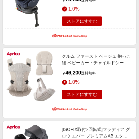
送料無料
￥
シート ベビーカー・チャイルドシ
1.0%
ート・抱っこ紐 チャイルドシー
ト・カー用品
ストアにすすむ
クルム ファースト ベージュ 抱っこ
紐 ベビーカー・チャイルドシー
ト・抱っこ紐 抱っこ紐・抱っこ紐
46,200
送料無料
￥
グッズ 抱っこ紐・スリング
1.0%
ストアにすすむ
[ISOFIX取付×回転式]フラディア グ
ロウ エバー プレミアムAB エター