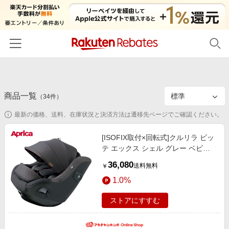
ホーム
商品一覧
カテゴリー一覧
（
34
件）
最新の価格、送料、在庫状況と決済方法は遷移先ページでご確認ください。
百貨店・総合ECモール
イベント一覧
ファッション・インナー・小物
[ISOFIX取付×回転式]クルリラ ビッ
リーベイツ注目ストア
ヘルプ
テ エックス シェル グレー ベビー
食品・スイーツ・お酒
初回購入者限定特典
カー・チャイルドシート・抱っこ紐
36,080
友達紹介
送料無料
￥
日用品・キッチン用品
チャイルドシート・カー用品
対象ストア新規限定特典
1.0%
コスメ・健康・医薬品
楽天IDでログイン/会員登録
新着ストアのご紹介
ストアにすすむ
キッズ・ベビー用品
電子書籍特集
家電・PC・スマホ・カメラ
楽天ペイ導入ストア