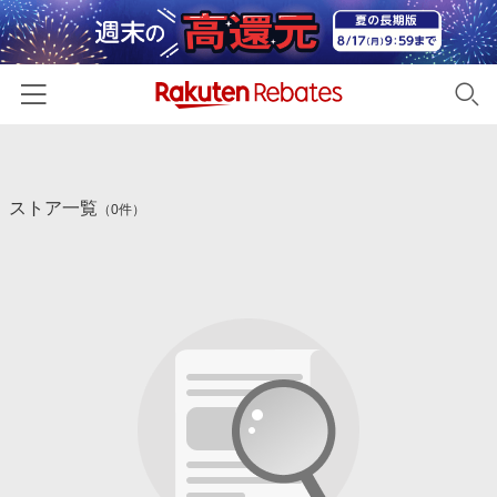
ホーム
ストア一覧
カテゴリー一覧
（0件）
百貨店・総合ECモール
イベント一覧
ファッション・インナー・小物
リーベイツ注目ストア
ヘルプ
食品・スイーツ・お酒
初回購入者限定特典
友達紹介
日用品・キッチン用品
対象ストア新規限定特典
コスメ・健康・医薬品
楽天IDでログイン/会員登録
新着ストアのご紹介
キッズ・ベビー用品
電子書籍特集
家電・PC・スマホ・カメラ
楽天ペイ導入ストア