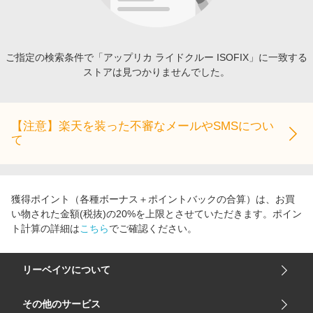
エンタメ
楽天サービス特集
スポーツ・アウトドア・ゴルフ
旅行特集
インテリア・寝具
ご指定の検索条件で「アップリカ ライドクルー ISOFIX」に一致する
わくわく夏特集
ストアは見つかりませんでした。
ペット・花・DIY・車
とことん買い物チャレンジ
旅行・レジャー・ホテル予約
Apple公式サイト×楽天カード分割払い
生活・お役立ち
【注意】楽天を装った不審なメールやSMSについ
Qoo10メガポ
て
金融・マネー・保険
Samsung ボーナスキャンペーン
デジタルコンテンツ
週末の高還元 夏の長期版
ビジネス・その他サービス
獲得ポイント（各種ボーナス＋ポイントバックの合算）は、お買
い物された金額(税抜)の20%を上限とさせていただきます。ポイン
ト計算の詳細は
こちら
でご確認ください。
リーベイツについて
会社概要
その他のサービス