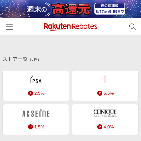
ホーム
ストア一覧
カテゴリー一覧
（
6
件）
百貨店・総合ECモール
イベント一覧
ファッション・インナー・小物
リーベイツ注目ストア
ヘルプ
食品・スイーツ・お酒
2.5%
6.5%
初回購入者限定特典
友達紹介
日用品・キッチン用品
対象ストア新規限定特典
コスメ・健康・医薬品
楽天IDでログイン/会員登録
新着ストアのご紹介
キッズ・ベビー用品
1.5%
4.0%
電子書籍特集
家電・PC・スマホ・カメラ
楽天ペイ導入ストア