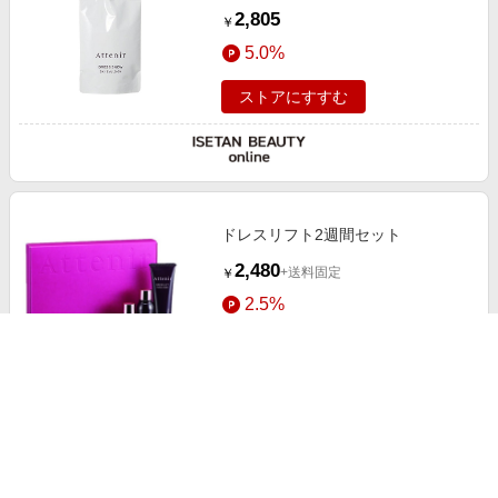
デイエマルジョンDSn）【医薬部外
2,805
￥
品】
5.0%
ストアにすすむ
ドレスリフト2週間セット
2,480
+送料固定
￥
2.5%
ストアにすすむ
プリマモイスト 2週間セット