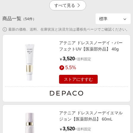
エンタメ
すべて見る
楽天サービス特集
スポーツ・アウトドア・ゴルフ
旅行特集
商品一覧
4.0%
2.0%
（
54
件）
インテリア・寝具
わくわく夏特集
最新の価格、送料、在庫状況と決済方法は遷移先ページでご確認ください。
ペット・花・DIY・車
とことん買い物チャレンジ
旅行・レジャー・ホテル予約
アテニア ドレススノーデイ・パー
Apple公式サイト×楽天カード分割払い
フェクトUV【医薬部外品】 40g
生活・お役立ち
Qoo10メガポ
3,520
+送料固定
￥
金融・マネー・保険
Samsung ボーナスキャンペーン
5.5%
デジタルコンテンツ
週末の高還元 夏の長期版
ストアにすすむ
ビジネス・その他サービス
アテニア ドレススノーデイエマル
ジョン【医薬部外品】 60mL
3,520
+送料固定
￥