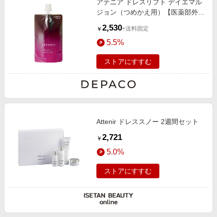
アテニア ドレスリフト デイエマル
ジョン（つめかえ用）【医薬部外
品】 50mL
2,530
+送料固定
￥
5.5%
ストアにすすむ
Attenir ドレススノー 2週間セット
2,721
￥
5.0%
ストアにすすむ