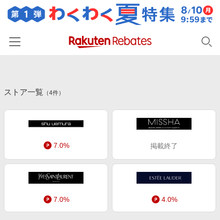
ホーム
ストア一覧
カテゴリー一覧
（
4
件）
百貨店・総合ECモール
イベント一覧
ファッション・インナー・小物
リーベイツ注目ストア
ヘルプ
食品・スイーツ・お酒
7.0%
掲載終了
初回購入者限定特典
友達紹介
日用品・キッチン用品
対象ストア新規限定特典
コスメ・健康・医薬品
楽天IDでログイン/会員登録
新着ストアのご紹介
キッズ・ベビー用品
電子書籍特集
7.0%
4.0%
家電・PC・スマホ・カメラ
楽天ペイ導入ストア