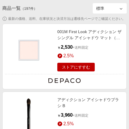
エンタメ
楽天サービス特集
商品一覧
（
197
件）
スポーツ・アウトドア・ゴルフ
旅行特集
最新の価格、送料、在庫状況と決済方法は遷移先ページでご確認ください。
インテリア・寝具
お中元特集2026
001M First Look アディクション ザ
ペット・花・DIY・車
わくわく夏特集
シングル アイシャドウ マット（レ
旅行・レジャー・ホテル予約
フィル） 1g
とことん買い物チャレンジ
2,530
+送料固定
￥
生活・お役立ち
Apple公式サイト×楽天カード分割払い
2.5%
金融・マネー・保険
Qoo10メガポ
ストアにすすむ
デジタルコンテンツ
ビジネス・その他サービス
アディクション アイシャドウブラ
シ B
3,960
+送料固定
￥
2.5%