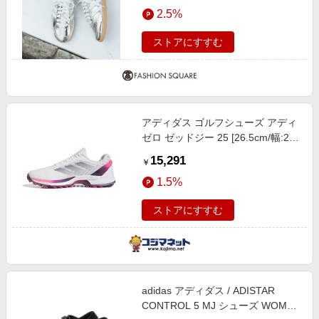
エンタメ
2.5%
楽天サービス特集
スポーツ・アウトドア・ゴルフ
旅行特集
ストアにすすむ
インテリア・寝具
わくわく夏特集
ペット・花・DIY・車
とことん買い物チャレンジ
旅行・レジャー・ホテル予約
Apple公式サイト×楽天カード分割払い
アディダス ゴルフシューズ アディ
生活・お役立ち
Qoo10メガポ
ゼロ ゼッドジー 25 [26.5cm/幅:2E]
金融・マネー・保険
ホワイト×オーロラプラム×ルシッ
Samsung ボーナスキャンペーン
15,291
￥
ドピンク NLC98_25FW
デジタルコンテンツ
週末の高還元 夏の長期版
1.5%
ビジネス・その他サービス
ストアにすすむ
adidas アディダス / ADISTAR
CONTROL 5 MJ シューズ WOMEN