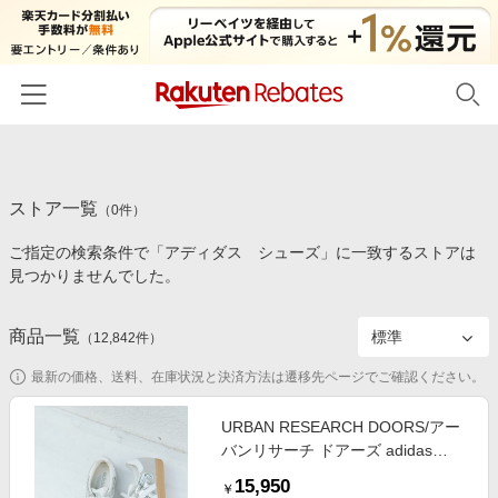
ホーム
ストア一覧
カテゴリー一覧
（
0
件）
ご指定の検索条件で「アディダス シューズ」に一致するストアは
百貨店・総合ECモール
イベント一覧
見つかりませんでした。
ファッション・インナー・小物
リーベイツ注目ストア
ヘルプ
食品・スイーツ・お酒
商品一覧
（
12,842
件）
初回購入者限定特典
友達紹介
日用品・キッチン用品
対象ストア新規限定特典
最新の価格、送料、在庫状況と決済方法は遷移先ページでご確認ください。
コスメ・健康・医薬品
楽天IDでログイン/会員登録
新着ストアのご紹介
URBAN RESEARCH DOORS/アー
キッズ・ベビー用品
バンリサーチ ドアーズ adidas
電子書籍特集
SAMBA OG W シルバー 23
家電・PC・スマホ・カメラ
15,950
楽天ペイ導入ストア
￥