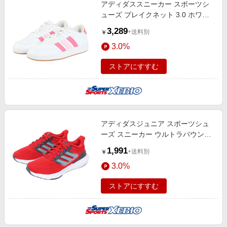
アディダススニーカー スポーツシ
ューズ ブレイクネット 3.0 ホワイ
ト ピンク NNU94-JR8444 スポーツ
3,289
+送料別
￥
カジュアル シューズ
3.0%
ストアにすすむ
アディダスジュニア スポーツシュ
ーズ スニーカー ウルトラバウンス
IF3948
1,991
+送料別
￥
3.0%
ストアにすすむ