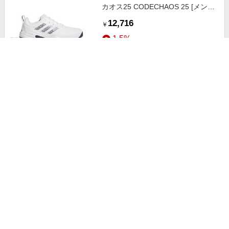
カオス25 CODECHAOS 25 [メン
ズ/27.0cm/幅:2E] Fホワイト×カレ
12,716
￥
ッジネイビー×Fホワイト
1.5%
ストアにすすむ
アディダス ゴルフシューズ コード
カオス 25 ［レディース /22.5cm /
幅：2E］ コアブラック×ホワイト×
12,716
￥
ハロブラッシュ
1.5%
ストアにすすむ