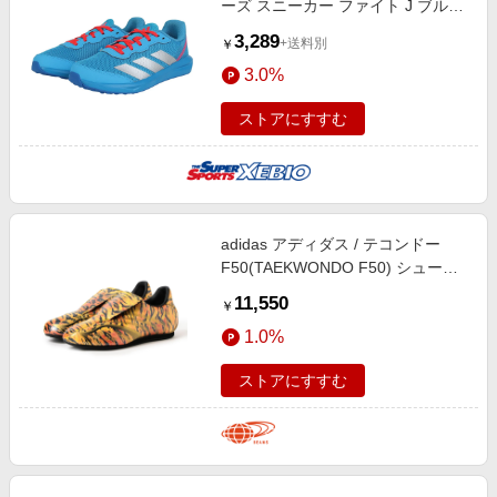
ーズ スニーカー ファイト J ブルー
OMX98-KJ1932 ランニングシュー
3,289
+送料別
￥
ズ
3.0%
ストアにすすむ
adidas アディダス / テコンドー
F50(TAEKWONDO F50) シューズ
WOMEN Yellow/Gold 24
11,550
￥
1.0%
ストアにすすむ