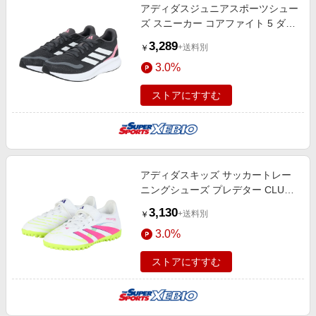
アディダスジュニアスポーツシュー
ズ スニーカー コアファイト 5 ダー
クグレー NLD78-JQ8668 ランニン
3,289
+送料別
￥
グ シューズ
3.0%
ストアにすすむ
アディダスキッズ サッカートレー
ニングシューズ プレデター CLUB
TF H&L ID3808
3,130
+送料別
￥
3.0%
ストアにすすむ