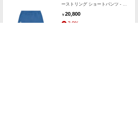
ーストリング ショートパンツ - ブ
ルー
20,800
￥
3.0%
ストアにすすむ
AAPE BY *A BATHING APE® アッ
プリケ トップ - グレー
22,300
￥
3.0%
ストアにすすむ