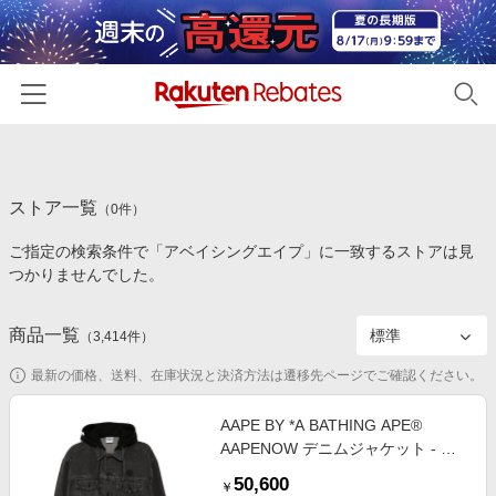
ホーム
ストア一覧
カテゴリー一覧
（
0
件）
ご指定の検索条件で「アベイシングエイプ」に一致するストアは見
百貨店・総合ECモール
イベント一覧
つかりませんでした。
ファッション・インナー・小物
リーベイツ注目ストア
ヘルプ
食品・スイーツ・お酒
商品一覧
（
3,414
件）
初回購入者限定特典
友達紹介
日用品・キッチン用品
対象ストア新規限定特典
最新の価格、送料、在庫状況と決済方法は遷移先ページでご確認ください。
コスメ・健康・医薬品
楽天IDでログイン/会員登録
新着ストアのご紹介
AAPE BY *A BATHING APE®
キッズ・ベビー用品
AAPENOW デニムジャケット - ブ
電子書籍特集
ラック
家電・PC・スマホ・カメラ
50,600
楽天ペイ導入ストア
￥