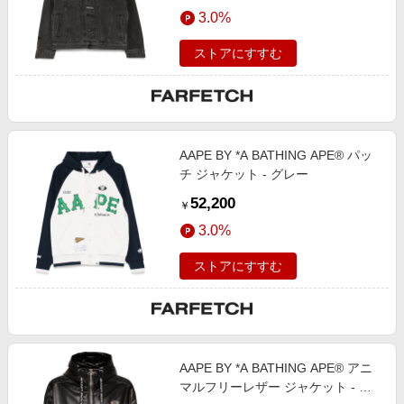
エンタメ
3.0%
楽天サービス特集
スポーツ・アウトドア・ゴルフ
旅行特集
ストアにすすむ
インテリア・寝具
わくわく夏特集
ペット・花・DIY・車
とことん買い物チャレンジ
旅行・レジャー・ホテル予約
Apple公式サイト×楽天カード分割払い
AAPE BY *A BATHING APE® パッ
生活・お役立ち
Qoo10メガポ
チ ジャケット - グレー
金融・マネー・保険
Samsung ボーナスキャンペーン
52,200
￥
デジタルコンテンツ
週末の高還元 夏の長期版
3.0%
ビジネス・その他サービス
ストアにすすむ
AAPE BY *A BATHING APE® アニ
マルフリーレザー ジャケット - ブ