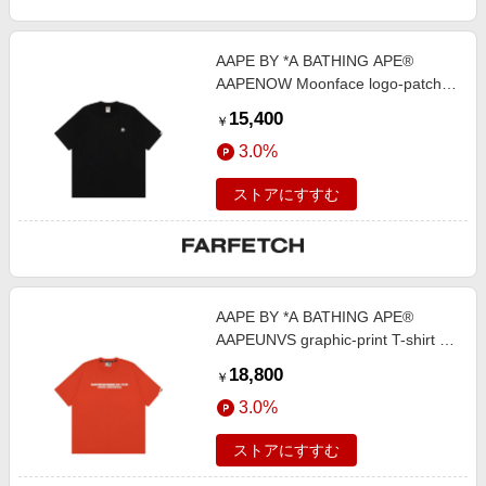
AAPE BY *A BATHING APE®
AAPENOW Moonface logo-patch
T-shirt - ブラック
15,400
￥
3.0%
ストアにすすむ
AAPE BY *A BATHING APE®
AAPEUNVS graphic-print T-shirt -
オレンジ
18,800
￥
3.0%
ストアにすすむ