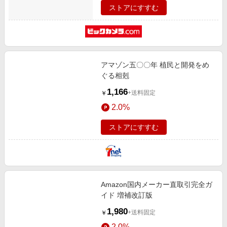
ストアにすすむ
/暗視対応]
アマゾン五〇〇年 植民と開発をめ
ぐる相剋
1,166
+送料固定
￥
2.0%
ストアにすすむ
Amazon国内メーカー直取引完全ガ
イド 増補改訂版
1,980
+送料固定
￥
2.0%