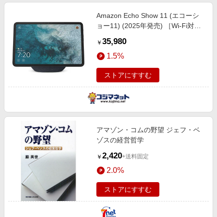
Amazon Echo Show 11 (エコーシ
ョー11) (2025年発売) ［Wi-Fi対
応］ グラファイト B0DYBMNDNR
35,980
￥
1.5%
ストアにすすむ
アマゾン・コムの野望 ジェフ・ベ
ゾスの経営哲学
2,420
+送料固定
￥
2.0%
ストアにすすむ