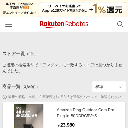
ホーム
ストア一覧
カテゴリー一覧
（
0
件）
ご指定の検索条件で「アマゾン」に一致するストアは見つかりませ
百貨店・総合ECモール
イベント一覧
んでした。
ファッション・インナー・小物
リーベイツ注目ストア
ヘルプ
食品・スイーツ・お酒
商品一覧
（
3,849
件）
初回購入者限定特典
友達紹介
日用品・キッチン用品
対象ストア新規限定特典
最新の価格、送料、在庫状況と決済方法は遷移先ページでご確認ください。
コスメ・健康・医薬品
楽天IDでログイン/会員登録
新着ストアのご紹介
Amazon Ring Outdoor Cam Pro
キッズ・ベビー用品
Plug-in B0DDRC5VYS
電子書籍特集
家電・PC・スマホ・カメラ
23,980
楽天ペイ導入ストア
￥