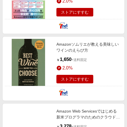
2.0%
ストアにすすむ
Amazonソムリエが教える美味しい
ワインのえらび方
1,650
+送料固定
￥
2.0%
ストアにすすむ
Amazon Web Servicesではじめる
新米プログラマのためのクラウド超
入門
3,278
+送料固定