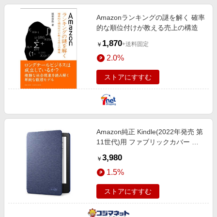
Amazonランキングの謎を解く 確率
的な順位付けが教える売上の構造
1,870
+送料固定
￥
2.0%
ストアにすすむ
Amazon純正 Kindle(2022年発売 第
11世代)用 ファブリックカバー ブ
ルー B09NMYQY5V
3,980
￥
1.5%
ストアにすすむ