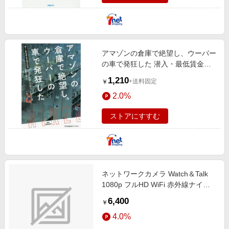
アマゾンの倉庫で絶望し、ウーバー
の車で発狂した 潜入・最低賃金労
働の現場
1,210
+送料固定
￥
2.0%
ストアにすすむ
ネットワークカメラ Watch＆Talk
1080p フルHD WiFi 赤外線ナイト
ビュー 動作検知アラート機能 防犯
6,400
￥
カメラ 見守りカメラ ベビーモニタ
4.0%
ー スマホ連動 Google Home・
Amazon Alexa対応 NIPC-001 [有線