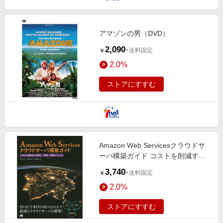
アマゾンの男（DVD）
2,090
+送料固定
￥
2.0%
ストアにすすむ
Amazon Web Servicesクラウドサ
ーバ構築ガイド コストを削減する
導入・実装・運用ノウハウ
3,740
+送料固定
￥
2.0%
ストアにすすむ