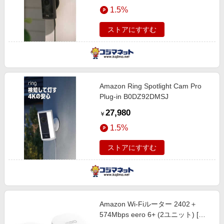
エンタメ
1.5%
楽天サービス特集
スポーツ・アウトドア・ゴルフ
旅行特集
ストアにすすむ
インテリア・寝具
わくわく夏特集
ペット・花・DIY・車
とことん買い物チャレンジ
旅行・レジャー・ホテル予約
Apple公式サイト×楽天カード分割払い
Amazon Ring Spotlight Cam Pro
生活・お役立ち
Qoo10メガポ
Plug-in B0DZ92DMSJ
金融・マネー・保険
Samsung ボーナスキャンペーン
27,980
￥
デジタルコンテンツ
週末の高還元 夏の長期版
1.5%
ビジネス・その他サービス
ストアにすすむ
Amazon Wi-Fiルーター 2402＋
574Mbps eero 6+ (2ユニット) [Wi-