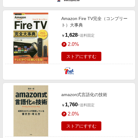
Amazon Fire TV完全（コンプリー
ト）大事典
1,628
+送料固定
￥
2.0%
ストアにすすむ
amazon式言語化の技術
1,760
+送料固定
￥
2.0%
ストアにすすむ