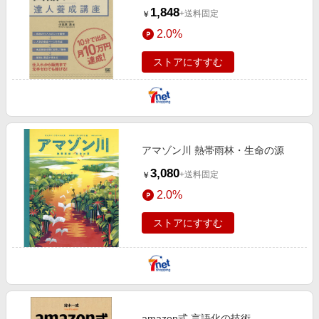
1,848
+送料固定
￥
2.0%
ストアにすすむ
アマゾン川 熱帯雨林・生命の源
3,080
+送料固定
￥
2.0%
ストアにすすむ
amazon式 言語化の技術