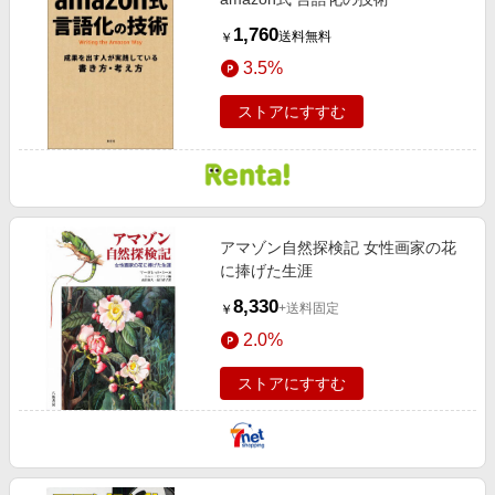
1,760
送料無料
￥
3.5%
ストアにすすむ
アマゾン自然探検記 女性画家の花
に捧げた生涯
8,330
+送料固定
￥
2.0%
ストアにすすむ