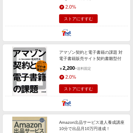
2.0%
ストアにすすむ
アマゾン契約と電子書籍の課題 対
電子書籍販売サイト契約書雛型付
2,200
+送料固定
￥
2.0%
ストアにすすむ
Amazon出品サービス達人養成講座
10分で出品月10万円達成！