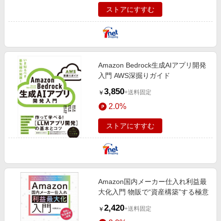
ストアにすすむ
Amazon Bedrock生成AIアプリ開発
入門 AWS深掘りガイド
3,850
+送料固定
￥
2.0%
ストアにすすむ
Amazon国内メーカー仕入れ利益最
大化入門 物販で“資産構築”する極意
2,420
+送料固定
￥