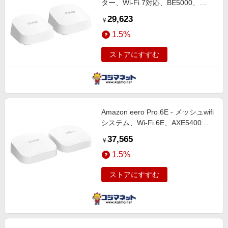
ター、Wi-Fi 7対応、BE5000、
2.5Gbpsイーサネット×2、2ユニッ
29,623
￥
ト ホワイト B0DN2QF9G8
1.5%
ストアにすすむ
Amazon eero Pro 6E - メッシュwifi
システム、Wi-Fi 6E、AXE5400、
2.5Gbpsイーサネット、最大wifi範
37,565
￥
囲380m2、同時接続デバイス約100
1.5%
台、2ユニット B0CX31KFWR
ストアにすすむ